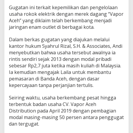
a
Gugatan ini terkait kepemilikan dan pengelolaan
h
usaha rokok elektrik dengan merek dagang “Vapor
,
P
Aceh” yang diklaim telah berkembang menjadi
e
jaringan enam outlet di berbagai kota.
n
d
Dalam berkas gugatan yang diajukan melalui
i
kantor hukum Syahrul Rizal, S.H. & Associates, Andi
r
i
menyebutkan bahwa usaha tersebut awalnya ia
V
rintis sendiri sejak 2013 dengan modal pribadi
a
sebesar Rp2,7 juta ketika masih kuliah di Malaysia.
p
Ia kemudian mengajak Laila untuk membantu
o
pemasaran di Banda Aceh, dengan dasar
r
A
kepercayaan tanpa perjanjian tertulis.
c
e
Seiring waktu, usaha berkembang pesat hingga
h
terbentuk badan usaha CV. Vapor Aceh
D
Distribution pada April 2019 dengan pembagian
i
s
modal masing-masing 50 persen antara penggugat
i
dan tergugat.
n
g