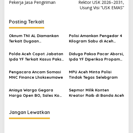
v
Pekerja Jasa Pengiriman
Rektor USK 2026–2031,
Usung Visi “USK EMAS”
i
g
Posting Terkait
a
s
Oknum TNI AL Diamankan
Polisi Amankan Pengedar 4
Terkait Dugaan
Kilogram Sabu di Aceh
i
Penyelundupan Moge dan
Timur
p
Hewan Jalur Laut
Polda Aceh Copot Jabatan
Diduga Paksa Pacar Aborsi,
Ipda YF Terkait Kasus Paksa
Ipda YF Diperiksa Propam
o
Pacar Aborsi
Polda Aceh
s
Pengacara Ancam Somasi
MPU Aceh Minta Polisi
MNC Finance Lhokseumawe
Tindak Tegas Selebgram
Aniaya Warga Gegara
Sepmor Milik Konten
Harga Open BO, Sales Kopi
Kreator Raib di Banda Aceh
di Banda Aceh Ditangkap
Polisi
Jangan Lewatkan