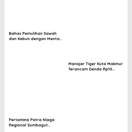
Bahas Pemulihan Sawah
dan Kebun dengan Mentan,
Gubernur Mualem: Kami
Butuh Dukungan Pak
Menteri
Manajer Tiger Kuta Makmur
Terancam Denda Rp10
Juta, Panitia Turnamen
Piala Ketua KONI Aceh Akan
Surati KONI
Pertamina Patra Niaga
Regional Sumbagut
Perkuat Sinergi Lintas