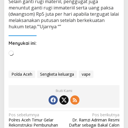
Selain ganti rugi materiil, penggugat juga
menuntut ganti rugi immateriil serta uang paksa
(dwangsom) Rp5 juta per hari apabila tergugat lalai
melaksanakan putusan setelah berkekuatan
hukum tetap.”‘Ujarnya “”
Menyukai ini:
M
e
m
u
Polda Aceh
Sengketa keluarga
vape
a
t
Ikuti Kami
.
.
.
N
Pos sebelumnya
Pos berikutnya
Polres Aceh Timur Gelar
Dr. Ramzi Adriman Resmi
a
Rekonstruksi Pembunuhan
Daftar sebagai Bakal Calon