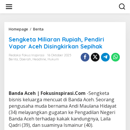
L
e
w
a
t
i
Homepage
/
Berita
S
k
e
Sengketa Miliaran Rupiah, Pendiri
e
n
k
g
Vapor Aceh Disingkirkan Sepihak
o
k
n
e
Redaksi Fokus Inspirasi
16 Oktober 2025
t
Berita
,
Daerah
,
Headline
,
Hukum
t
e
a
n
M
i
l
i
a
Banda Aceh | Fokusinspirasi.Com
-Sengketa
r
bisnis keluarga mencuat di Banda Aceh. Seorang
a
pengusaha muda bernama Andi Maulana Hidayat
n
(34) melayangkan gugatan ke Pengadilan Negeri
R
u
Banda Aceh terhadap kakak kandungnya, Laila
p
Qadri (39), dan suaminya Ismainur (40).
i