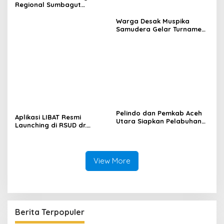
Regional Sumbagut
Perkuat Sinergi Lintas
Instansi Dukung Penyaluran
Warga Desak Muspika
BBM di Aceh
Samudera Gelar Turnamen
17 Agustus di Lapangan
Blang Kabu
Pelindo dan Pemkab Aceh
Aplikasi LIBAT Resmi
Utara Siapkan Pelabuhan
Launching di RSUD dr.
Krueng Geukueh Mendunia
Fauziah Bireuen
View More
Berita Terpopuler