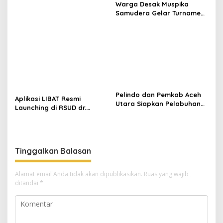
Warga Desak Muspika
Instansi Dukung Penyaluran
Samudera Gelar Turnamen
BBM di Aceh
17 Agustus di Lapangan
Blang Kabu
Pelindo dan Pemkab Aceh
Aplikasi LIBAT Resmi
Utara Siapkan Pelabuhan
Launching di RSUD dr.
Krueng Geukueh Mendunia
Fauziah Bireuen
Tinggalkan Balasan
Alamat email Anda tidak akan dipublikasikan.
Ruas yang wajib
ditandai
*