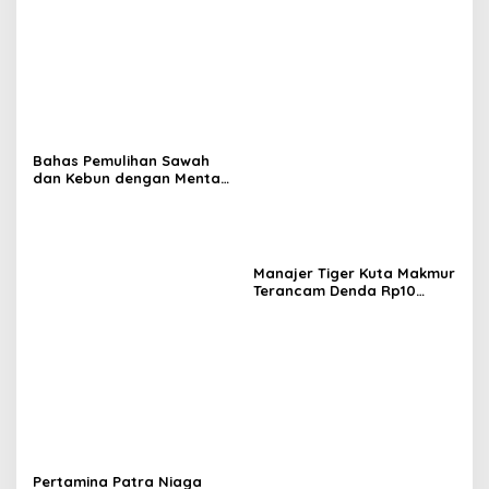
Bahas Pemulihan Sawah
dan Kebun dengan Mentan,
Gubernur Mualem: Kami
Butuh Dukungan Pak
Menteri
Manajer Tiger Kuta Makmur
Terancam Denda Rp10
Juta, Panitia Turnamen
Piala Ketua KONI Aceh Akan
Surati KONI
Pertamina Patra Niaga