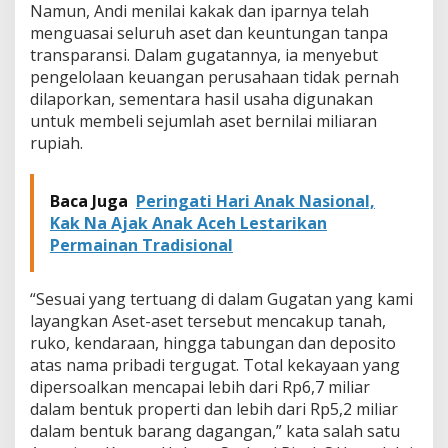
Namun, Andi menilai kakak dan iparnya telah
k
menguasai seluruh aset dan keuntungan tanpa
i
r
transparansi. Dalam gugatannya, ia menyebut
k
pengelolaan keuangan perusahaan tidak pernah
a
dilaporkan, sementara hasil usaha digunakan
n
untuk membeli sejumlah aset bernilai miliaran
S
e
rupiah.
p
i
h
Baca Juga
Peringati Hari Anak Nasional,
a
Kak Na Ajak Anak Aceh Lestarikan
k
Permainan Tradisional
“Sesuai yang tertuang di dalam Gugatan yang kami
layangkan Aset-aset tersebut mencakup tanah,
ruko, kendaraan, hingga tabungan dan deposito
atas nama pribadi tergugat. Total kekayaan yang
dipersoalkan mencapai lebih dari Rp6,7 miliar
dalam bentuk properti dan lebih dari Rp5,2 miliar
dalam bentuk barang dagangan,” kata salah satu