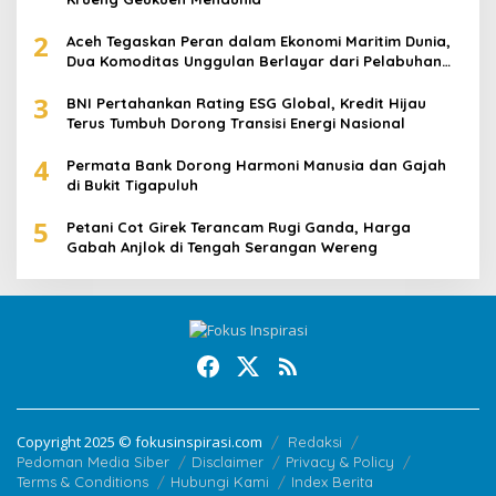
2
Aceh Tegaskan Peran dalam Ekonomi Maritim Dunia,
Dua Komoditas Unggulan Berlayar dari Pelabuhan
Krueng Geukueh
3
BNI Pertahankan Rating ESG Global, Kredit Hijau
Terus Tumbuh Dorong Transisi Energi Nasional
4
Permata Bank Dorong Harmoni Manusia dan Gajah
di Bukit Tigapuluh
5
Petani Cot Girek Terancam Rugi Ganda, Harga
Gabah Anjlok di Tengah Serangan Wereng
Copyright 2025 © fokusinspirasi.com
Redaksi
Pedoman Media Siber
Disclaimer
Privacy & Policy
Terms & Conditions
Hubungi Kami
Index Berita