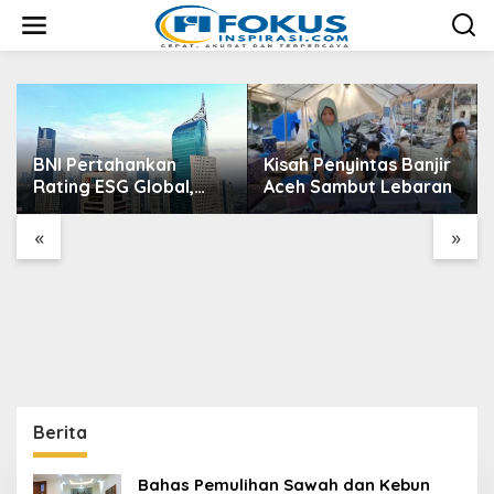
L
e
w
a
t
i
k
e
BNI Pertahankan
Kisah Penyintas Banjir
k
Rating ESG Global,
Aceh Sambut Lebaran
o
Kredit Hijau Terus
n
t
Tumbuh Dorong
«
»
e
Transisi Energi
n
Nasional
Berita
Bahas Pemulihan Sawah dan Kebun