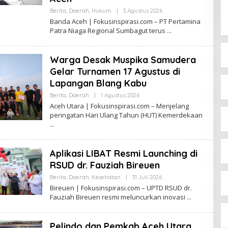
K
Berita
,
Daerah
,
Hukum
|
3 Agustus 2026
O
U
L
Banda Aceh | Fokusinspirasi.com – PT Pertamina
S
E
I
Patra Niaga Regional Sumbagut terus
H
N
R
S
E
P
D
I
Warga Desak Muspika Samudera
A
R
K
Gelar Turnamen 17 Agustus di
A
S
S
Lapangan Blang Kabu
I
I
F
Berita
,
Daerah
|
1 Agustus 2026
O
O
L
K
Aceh Utara | Fokusinspirasi.com – Menjelang
E
U
peringatan Hari Ulang Tahun (HUT) Kemerdekaan
H
S
R
I
E
N
D
S
A
P
Aplikasi LIBAT Resmi Launching di
K
I
S
R
RSUD dr. Fauziah Bireuen
I
A
F
S
Berita
,
Daerah
,
Kesehatan
|
31 Juli 2026
O
O
I
L
Bireuen | Fokusinspirasi.com – UPTD RSUD dr.
K
E
U
Fauziah Bireuen resmi meluncurkan inovasi
H
S
R
I
E
N
D
S
Pelindo dan Pemkab Aceh Utara
A