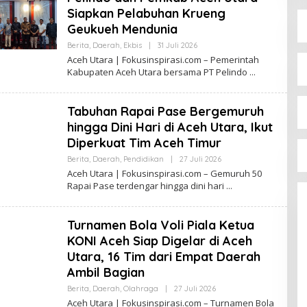
P
K
Siapkan Pelabuhan Krueng
I
S
R
Geukueh Mendunia
I
A
F
S
Berita
,
Daerah
,
Ekbis
|
31 Juli 2026
O
O
I
L
K
Aceh Utara | Fokusinspirasi.com – Pemerintah
E
U
Kabupaten Aceh Utara bersama PT Pelindo
H
S
R
I
E
N
D
S
Tabuhan Rapai Pase Bergemuruh
A
P
K
I
hingga Dini Hari di Aceh Utara, Ikut
S
R
Diperkuat Tim Aceh Timur
I
A
F
S
Berita
,
Daerah
,
Pendidikan
|
27 Juli 2026
O
O
I
L
K
Aceh Utara | Fokusinspirasi.com – Gemuruh 50
E
U
Rapai Pase terdengar hingga dini hari
H
S
R
I
E
N
D
S
Turnamen Bola Voli Piala Ketua
A
P
K
I
KONI Aceh Siap Digelar di Aceh
S
R
Utara, 16 Tim dari Empat Daerah
I
A
F
S
Ambil Bagian
O
I
K
Berita
,
Daerah
,
Olahraga
|
27 Juli 2026
O
U
L
Aceh Utara | Fokusinspirasi.com – Turnamen Bola
S