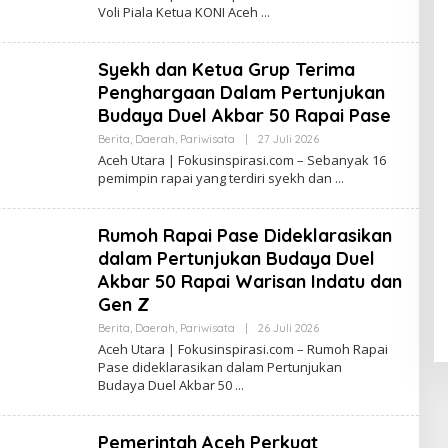
E
I
Voli Piala Ketua KONI Aceh
H
N
R
S
E
P
D
I
Syekh dan Ketua Grup Terima
A
R
K
Penghargaan Dalam Pertunjukan
A
S
S
Budaya Duel Akbar 50 Rapai Pase
I
I
F
Berita
,
Daerah
,
Pariwisata
|
27 Juli 2026
O
O
L
K
Aceh Utara | Fokusinspirasi.com – Sebanyak 16
E
U
pemimpin rapai yang terdiri syekh dan
H
S
R
I
E
N
D
S
Rumoh Rapai Pase Dideklarasikan
A
P
K
I
dalam Pertunjukan Budaya Duel
S
R
Akbar 50 Rapai Warisan Indatu dan
I
A
F
S
Gen Z
O
I
K
Berita
,
Daerah
,
Pariwisata
|
26 Juli 2026
O
U
L
Aceh Utara | Fokusinspirasi.com – Rumoh Rapai
S
E
I
Pase dideklarasikan dalam Pertunjukan
H
N
Budaya Duel Akbar 50
R
S
E
P
D
I
A
R
Pemerintah Aceh Perkuat
K
A