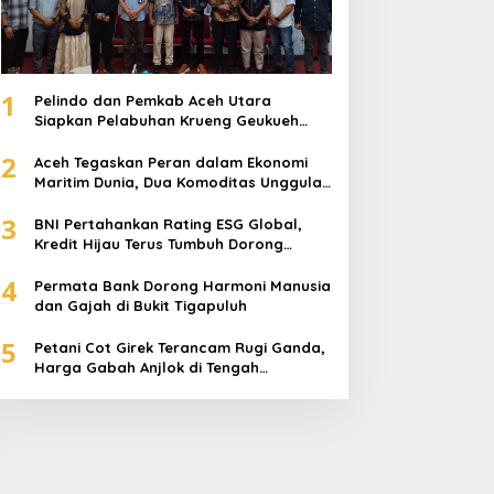
1
Pelindo dan Pemkab Aceh Utara
Siapkan Pelabuhan Krueng Geukueh
Mendunia
2
Aceh Tegaskan Peran dalam Ekonomi
Maritim Dunia, Dua Komoditas Unggulan
Berlayar dari Pelabuhan Krueng
3
Geukueh
BNI Pertahankan Rating ESG Global,
Kredit Hijau Terus Tumbuh Dorong
Transisi Energi Nasional
4
Permata Bank Dorong Harmoni Manusia
dan Gajah di Bukit Tigapuluh
5
Petani Cot Girek Terancam Rugi Ganda,
Harga Gabah Anjlok di Tengah
Serangan Wereng