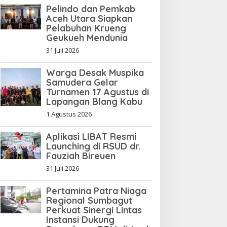
Pelindo dan Pemkab
Aceh Utara Siapkan
Pelabuhan Krueng
asokan Air PDAM Kerap
Geukueh Mendunia
ati, Warga Aceh Utara
esak Bupati Copot
31 Juli 2026
irektur PDAM
Warga Desak Muspika
Samudera Gelar
Turnamen 17 Agustus di
Lapangan Blang Kabu
1 Agustus 2026
Aplikasi LIBAT Resmi
Launching di RSUD dr.
Fauziah Bireuen
31 Juli 2026
Pertamina Patra Niaga
Regional Sumbagut
Perkuat Sinergi Lintas
Instansi Dukung