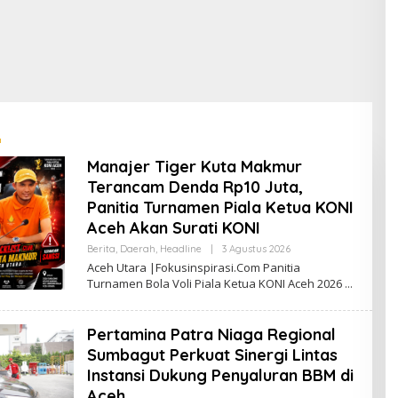
P
M
D
D
h
Manajer Tiger Kuta Makmur
Terancam Denda Rp10 Juta,
Panitia Turnamen Piala Ketua KONI
Aceh Akan Surati KONI
Berita
,
Daerah
,
Headline
|
3 Agustus 2026
O
L
Aceh Utara |Fokusinspirasi.Com Panitia
E
Turnamen Bola Voli Piala Ketua KONI Aceh 2026
H
R
E
D
Pertamina Patra Niaga Regional
A
K
Sumbagut Perkuat Sinergi Lintas
S
Instansi Dukung Penyaluran BBM di
I
F
Aceh
O