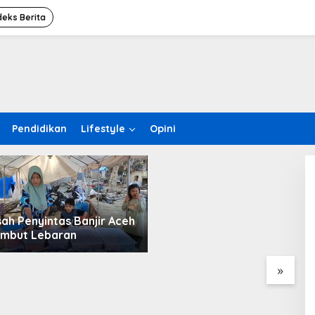
deks Berita
Keseruan dan Kehangatan
Pendidikan
Lifestyle
Opini
Bersama Anak-anak Desa
Kuala Kereutou dengan
Mahasiswa KPM UIN SUNA
enyintas Banjir Aceh
 Lebaran
»