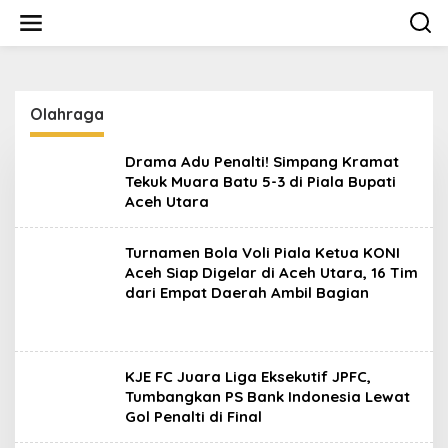
L
e
w
a
t
i
Olahraga
k
e
k
Drama Adu Penalti! Simpang Kramat
o
Tekuk Muara Batu 5-3 di Piala Bupati
n
Aceh Utara
t
e
n
Turnamen Bola Voli Piala Ketua KONI
Aceh Siap Digelar di Aceh Utara, 16 Tim
dari Empat Daerah Ambil Bagian
KJE FC Juara Liga Eksekutif JPFC,
Tumbangkan PS Bank Indonesia Lewat
Gol Penalti di Final