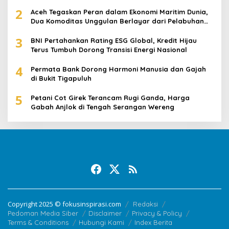
2
Aceh Tegaskan Peran dalam Ekonomi Maritim Dunia,
Dua Komoditas Unggulan Berlayar dari Pelabuhan
Krueng Geukueh
3
BNI Pertahankan Rating ESG Global, Kredit Hijau
Terus Tumbuh Dorong Transisi Energi Nasional
4
Permata Bank Dorong Harmoni Manusia dan Gajah
di Bukit Tigapuluh
5
Petani Cot Girek Terancam Rugi Ganda, Harga
Gabah Anjlok di Tengah Serangan Wereng
Copyright 2025 © fokusinspirasi.com
Redaksi
Pedoman Media Siber
Disclaimer
Privacy & Policy
Terms & Conditions
Hubungi Kami
Index Berita