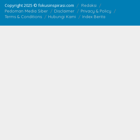
Copyright 2025 © fokusinspirasi.com
Redaksi
Pedoman Media Siber
Disclaimer
Privacy & Policy
Terms & Conditions
Hubungi Kami
Index Berita