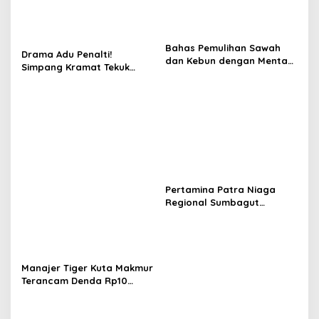
Bahas Pemulihan Sawah
Drama Adu Penalti!
dan Kebun dengan Mentan,
Simpang Kramat Tekuk
Gubernur Mualem: Kami
Muara Batu 5-3 di Piala
Butuh Dukungan Pak
Bupati Aceh Utara
Menteri
Pertamina Patra Niaga
Regional Sumbagut
Perkuat Sinergi Lintas
Instansi Dukung Penyaluran
BBM di Aceh
Manajer Tiger Kuta Makmur
Terancam Denda Rp10
Juta, Panitia Turnamen
Piala Ketua KONI Aceh Akan
Surati KONI