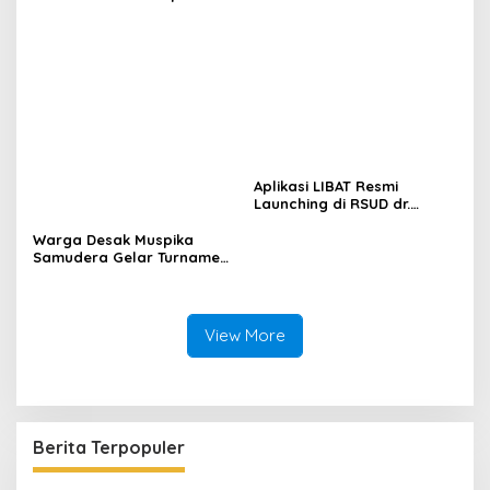
Juta, Panitia Turnamen
Piala Ketua KONI Aceh Akan
Surati KONI
Aplikasi LIBAT Resmi
Launching di RSUD dr.
Fauziah Bireuen
Warga Desak Muspika
Samudera Gelar Turnamen
17 Agustus di Lapangan
Blang Kabu
View More
Berita Terpopuler