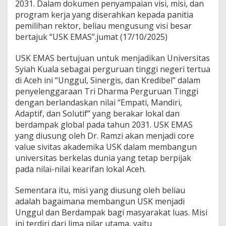
2031. Dalam dokumen penyampaian visi, misi, dan
D
program kerja yang diserahkan kepada panitia
a
f
pemilihan rektor, beliau mengusung visi besar
t
bertajuk “USK EMAS”.jumat (17/10/2025)
a
r
USK EMAS bertujuan untuk menjadikan Universitas
s
Syiah Kuala sebagai perguruan tinggi negeri tertua
e
b
di Aceh ini “Unggul, Sinergis, dan Kredibel” dalam
a
penyelenggaraan Tri Dharma Perguruan Tinggi
g
dengan berlandaskan nilai “Empati, Mandiri,
a
Adaptif, dan Solutif” yang berakar lokal dan
i
berdampak global pada tahun 2031. USK EMAS
B
a
yang diusung oleh Dr. Ramzi akan menjadi core
k
value sivitas akademika USK dalam membangun
a
universitas berkelas dunia yang tetap berpijak
l
pada nilai-nilai kearifan lokal Aceh.
C
a
l
Sementara itu, misi yang diusung oleh beliau
o
adalah bagaimana membangun USK menjadi
n
Unggul dan Berdampak bagi masyarakat luas. Misi
R
ini terdiri dari lima pilar utama, yaitu
e