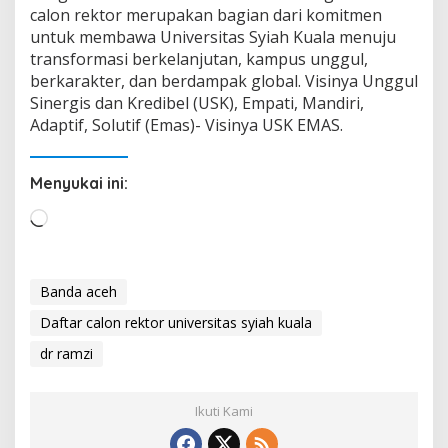
calon rektor merupakan bagian dari komitmen
untuk membawa Universitas Syiah Kuala menuju
transformasi berkelanjutan, kampus unggul,
berkarakter, dan berdampak global. Visinya Unggul
Sinergis dan Kredibel (USK), Empati, Mandiri,
Adaptif, Solutif (Emas)- Visinya USK EMAS.
Menyukai ini:
M
e
m
u
Banda aceh
a
Daftar calon rektor universitas syiah kuala
t
.
dr ramzi
.
.
Ikuti Kami