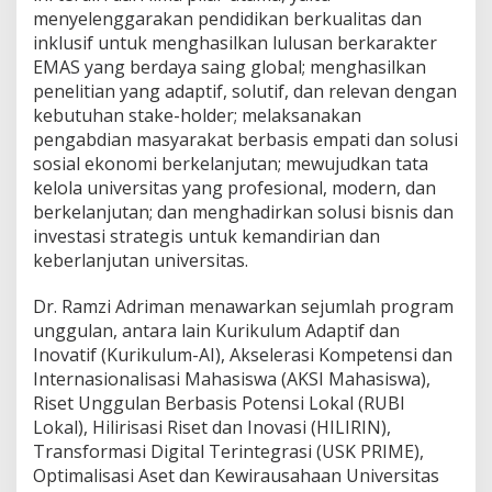
k
menyelenggarakan pendidikan berkualitas dan
t
inklusif untuk menghasilkan lulusan berkarakter
o
EMAS yang berdaya saing global; menghasilkan
r
penelitian yang adaptif, solutif, dan relevan dengan
U
kebutuhan stake-holder; melaksanakan
S
K
pengabdian masyarakat berbasis empati dan solusi
2
sosial ekonomi berkelanjutan; mewujudkan tata
0
kelola universitas yang profesional, modern, dan
2
berkelanjutan; dan menghadirkan solusi bisnis dan
6
–
investasi strategis untuk kemandirian dan
2
keberlanjutan universitas.
0
3
Dr. Ramzi Adriman menawarkan sejumlah program
1
unggulan, antara lain Kurikulum Adaptif dan
,
U
Inovatif (Kurikulum-AI), Akselerasi Kompetensi dan
s
Internasionalisasi Mahasiswa (AKSI Mahasiswa),
u
Riset Unggulan Berbasis Potensi Lokal (RUBI
n
Lokal), Hilirisasi Riset dan Inovasi (HILIRIN),
g
Transformasi Digital Terintegrasi (USK PRIME),
V
i
Optimalisasi Aset dan Kewirausahaan Universitas
s