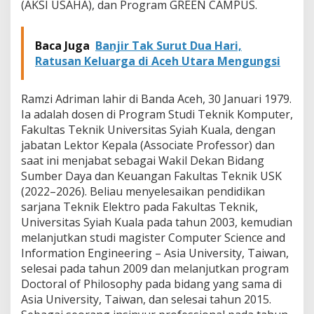
(AKSI USAHA), dan Program GREEN CAMPUS.
i
"
U
Baca Juga
Banjir Tak Surut Dua Hari,
S
Ratusan Keluarga di Aceh Utara Mengungsi
K
E
M
Ramzi Adriman lahir di Banda Aceh, 30 Januari 1979.
A
S
Ia adalah dosen di Program Studi Teknik Komputer,
"
Fakultas Teknik Universitas Syiah Kuala, dengan
jabatan Lektor Kepala (Associate Professor) dan
saat ini menjabat sebagai Wakil Dekan Bidang
Sumber Daya dan Keuangan Fakultas Teknik USK
(2022–2026). Beliau menyelesaikan pendidikan
sarjana Teknik Elektro pada Fakultas Teknik,
Universitas Syiah Kuala pada tahun 2003, kemudian
melanjutkan studi magister Computer Science and
Information Engineering – Asia University, Taiwan,
selesai pada tahun 2009 dan melanjutkan program
Doctoral of Philosophy pada bidang yang sama di
Asia University, Taiwan, dan selesai tahun 2015.