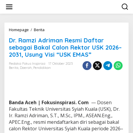
L
e
w
a
t
i
Homepage
/
Berita
D
k
r
Dr. Ramzi Adriman Resmi Daftar
e
.
k
R
sebagai Bakal Calon Rektor USK 2026–
o
a
2031, Usung Visi “USK EMAS”
n
m
t
z
Redaksi Fokus Inspirasi
17 Oktober 2025
e
i
Berita
,
Daerah
,
Pendidikan
n
A
d
r
i
m
a
Banda Aceh | Fokusinspirasi. Com
— Dosen
n
Fakultas Teknik Universitas Syiah Kuala (USK), Dr.
R
Ir. Ramzi Adriman, S.T., M.Sc., IPM., ASEAN.Eng.,
e
s
APEC.Eng., resmi mendaftarkan diri sebagai bakal
m
calon Rektor Universitas Syiah Kuala periode 2026–
i