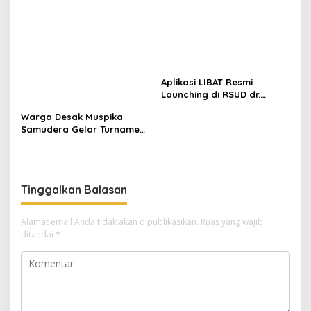
Aplikasi LIBAT Resmi
Launching di RSUD dr.
Fauziah Bireuen
Warga Desak Muspika
Samudera Gelar Turnamen
17 Agustus di Lapangan
Blang Kabu
Tinggalkan Balasan
Alamat email Anda tidak akan dipublikasikan.
Ruas yang wajib
ditandai
*