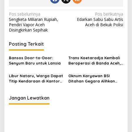
N
Pos sebelumnya
Pos berikutnya
Sengketa Miliaran Rupiah,
Edarkan Sabu Sabu Artis
a
Pendiri Vapor Aceh
Aceh di Bekuk Polisi
v
Disingkirkan Sepihak
i
Posting Terkait
g
a
Bansos Door-to-Door:
Trans Koetaradja Kembali
s
Senyum Baru untuk Lansia
Beroperasi di Banda Aceh,
Layani 14 Rute
i
Libur Nataru, Warga Dapat
Oknum Karyawan BSI
p
Titip Kendaraan di Kantor
Ditahan Gegara Alihkan
Polisi
Dana Deposito Nasabah
o
Rp700 Juta
s
Jangan Lewatkan