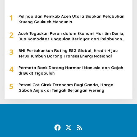
1
Pelindo dan Pemkab Aceh Utara Siapkan Pelabuhan
Krueng Geukueh Mendunia
2
Aceh Tegaskan Peran dalam Ekonomi Maritim Dunia,
Dua Komoditas Unggulan Berlayar dari Pelabuhan
Krueng Geukueh
3
BNI Pertahankan Rating ESG Global, Kredit Hijau
Terus Tumbuh Dorong Transisi Energi Nasional
4
Permata Bank Dorong Harmoni Manusia dan Gajah
di Bukit Tigapuluh
5
Petani Cot Girek Terancam Rugi Ganda, Harga
Gabah Anjlok di Tengah Serangan Wereng