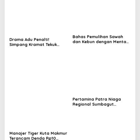
Bahas Pemulihan Sawah
Drama Adu Penalti!
dan Kebun dengan Mentan,
Simpang Kramat Tekuk
Gubernur Mualem: Kami
Muara Batu 5-3 di Piala
Butuh Dukungan Pak
Bupati Aceh Utara
Menteri
Pertamina Patra Niaga
Regional Sumbagut
Perkuat Sinergi Lintas
Instansi Dukung Penyaluran
BBM di Aceh
Manajer Tiger Kuta Makmur
Terancam Denda Rp10