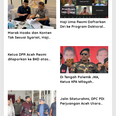
Haji Uma Resmi Daftarkan
Diri ke Program Doktoral
(S3) UNAS, Alhamdulillah
Marak Hoaks dan Konten
Lulus Tes Pra-Proposal
Tak Sesuai Syariat, Haji
Disertasi
Uma Usulkan Regulasi
Media Sosial di Aceh
Ketua DPR Aceh Resmi
dilaporkan ke BKD atas
“Dugaan Pelanggaran Etik”
Di Tengah Polemik JKA,
Ketua KPA Wilayah
Samudera Pase Angkat
Bicara
Jalin Silaturahmi, DPC PDI
Perjuangan Aceh Utara
Bukber Bersama Anak
Yatim