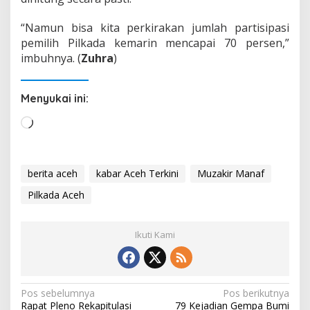
“Namun bisa kita perkirakan jumlah partisipasi
pemilih Pilkada kemarin mencapai 70 persen,”
imbuhnya. (
Zuhra
)
Menyukai ini:
M
e
m
u
berita aceh
kabar Aceh Terkini
Muzakir Manaf
a
Pilkada Aceh
t
.
.
Ikuti Kami
.
N
Pos sebelumnya
Pos berikutnya
Rapat Pleno Rekapitulasi
79 Kejadian Gempa Bumi