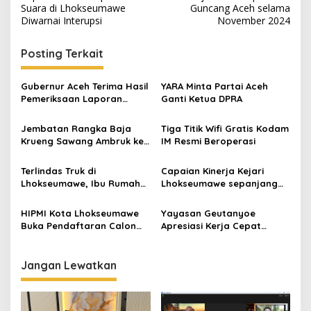
a
Suara di Lhokseumawe
Guncang Aceh selama
v
Diwarnai Interupsi
November 2024
i
Posting Terkait
g
a
Gubernur Aceh Terima Hasil
YARA Minta Partai Aceh
s
Pemeriksaan Laporan
Ganti Ketua DPRA
Keuangan Pemerintah Aceh
i
Tahun 2024 dari BPKP
Jembatan Rangka Baja
Tiga Titik Wifi Gratis Kodam
p
Krueng Sawang Ambruk ke
IM Resmi Beroperasi
Sungai
o
Terlindas Truk di
Capaian Kinerja Kejari
s
Lhokseumawe, Ibu Rumah
Lhokseumawe sepanjang
Tangga Tewas Ditempat
2024
HIPMI Kota Lhokseumawe
Yayasan Geutanyoe
Buka Pendaftaran Calon
Apresiasi Kerja Cepat
Ketua Baru
Penanganan Imigran
Rohingya di Aceh Timur
Jangan Lewatkan