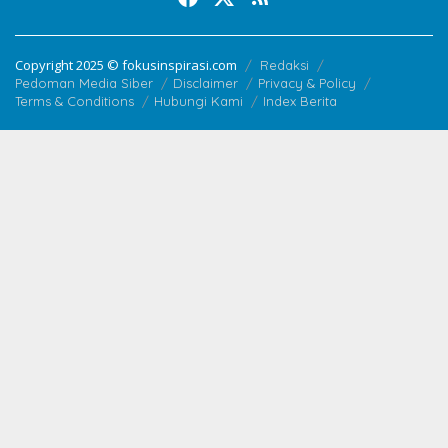
Copyright 2025 © fokusinspirasi.com
Redaksi
Pedoman Media Siber
Disclaimer
Privacy & Policy
Terms & Conditions
Hubungi Kami
Index Berita