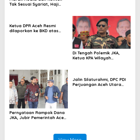
Lulus Tes Pra-Proposal
Tak Sesuai Syariat, Haji
Disertasi
Uma Usulkan Regulasi
Media Sosial di Aceh
Ketua DPR Aceh Resmi
dilaporkan ke BKD atas
“Dugaan Pelanggaran Etik”
Di Tengah Polemik JKA,
Ketua KPA Wilayah
Samudera Pase Angkat
Bicara
Jalin Silaturahmi, DPC PDI
Perjuangan Aceh Utara
Bukber Bersama Anak
Yatim
Pernyataan Rampok Dana
JKA, Jubir Pemerintah Aceh:
Terlalu Semena-mena
View More