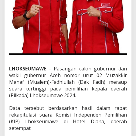
a
r
a
T
e
r
t
i
n
g
g
i
LHOKSEUMAWE
– Pasangan calon gubernur dan
d
wakil gubernur Aceh nomor urut 02 Muzakkir
i
L
Manaf (Mualem)-Fadhlullah (Dek Fadh) meraup
h
suara tertinggi pada pemilihan kepala daerah
o
(Pilkada) Lhokseumawe 2024.
k
s
Data tersebut berdasarkan hasil dalam rapat
e
u
rekapitulasi suara Komisi Independen Pemilihan
m
(KIP) Lhokseumawe di Hotel Diana, daerah
a
setempat.
w
e