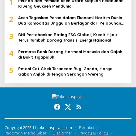
1
Pelindo dan Pemkab Aceh Utara Siapkan Pelabuhan
Krueng Geukueh Mendunia
2
Aceh Tegaskan Peran dalam Ekonomi Maritim Dunia,
Dua Komoditas Unggulan Berlayar dari Pelabuhan
Krueng Geukueh
3
BNI Pertahankan Rating ESG Global, Kredit Hijau
Terus Tumbuh Dorong Transisi Energi Nasional
4
Permata Bank Dorong Harmoni Manusia dan Gajah
di Bukit Tigapuluh
5
Petani Cot Girek Terancam Rugi Ganda, Harga
Gabah Anjlok di Tengah Serangan Wereng
Copyright 2025 © fokusinspirasi.com
Redaksi
Pedoman Media Siber
Disclaimer
Privacy & Policy