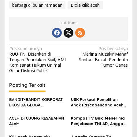
a
berbagi di bulan ramadan
Biola cilik aceh
t
.
.
Ikuti Kami
.
N
Pos sebelumnya
Pos berikutnya
RUU TNI Disahkan di
Marlina Muzakir Manaf
a
Tengah Penolakan Sipil, HMI
Santuni Bocah Penderita
v
Komisariat Hukum Unimal
Tumor Ganas
Gelar Diskusi Publik
i
g
Posting Terkait
a
s
BANDIT-BANDIT KORPORAT
USK Perkuat Pemulihan
EKOSIDA GLOBAL
Anak Pascabencana Aceh
i
Lewat Bantuan Gizi dan
p
Dukungan Psikososial
ACEH DI UJUNG KESABARAN
Kompas TV Bisa Menerima
ALAM
Penjelasan TNI AD, Anggap
o
Persoalan Sudah Selesai
s
KKJ Aceh Kecam Aksi
Jurnalis Kompas TV