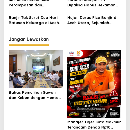
Perampasan dan
Dipaksa Hapus Rekaman
Penghapusan Karya
Saat Meliput di Posko
Jurnalistik oleh TNI
Bencana Aceh
Banjir Tak Surut Dua Hari,
Hujan Deras Picu Banjir di
Ratusan Keluarga di Aceh
Aceh Utara, Sejumlah
Utara Mengungsi
Kecamatan Terendam
Jangan Lewatkan
Bahas Pemulihan Sawah
dan Kebun dengan Mentan,
Gubernur Mualem: Kami
Butuh Dukungan Pak
Menteri
Manajer Tiger Kuta Makmur
Terancam Denda Rp10