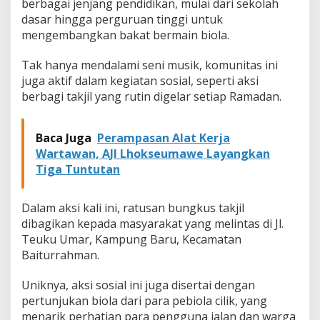
berbagai jenjang pendidikan, mulai dari sekolah
r
dasar hingga perguruan tinggi untuk
b
mengembangkan bakat bermain biola.
a
g
i
Tak hanya mendalami seni musik, komunitas ini
B
juga aktif dalam kegiatan sosial, seperti aksi
e
berbagi takjil yang rutin digelar setiap Ramadan.
r
k
a
Baca Juga
Perampasan Alat Kerja
h
R
Wartawan, AJI Lhokseumawe Layangkan
a
Tiga Tuntutan
m
a
d
Dalam aksi kali ini, ratusan bungkus takjil
a
dibagikan kepada masyarakat yang melintas di Jl.
n
Teuku Umar, Kampung Baru, Kecamatan
Baiturrahman.
Uniknya, aksi sosial ini juga disertai dengan
pertunjukan biola dari para pebiola cilik, yang
menarik perhatian para pengguna jalan dan warga