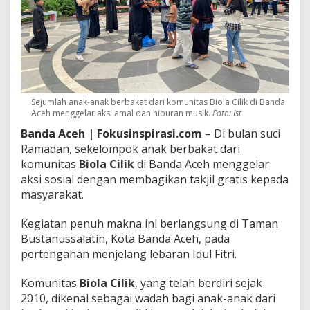
k
s
i
A
m
a
l
d
Sejumlah anak-anak berbakat dari komunitas Biola Cilik di Banda
a
Aceh menggelar aksi amal dan hiburan musik.
Foto: Ist
n
Banda Aceh | Fokusinspirasi.com
– Di bulan suci
H
i
Ramadan, sekelompok anak berbakat dari
b
komunitas
Biola Cilik
di Banda Aceh menggelar
u
aksi sosial dengan membagikan takjil gratis kepada
r
masyarakat.
a
n
M
Kegiatan penuh makna ini berlangsung di Taman
u
Bustanussalatin, Kota Banda Aceh, pada
s
pertengahan menjelang lebaran Idul Fitri.
i
k
Komunitas
Biola Cilik
, yang telah berdiri sejak
,
B
2010, dikenal sebagai wadah bagi anak-anak dari
e