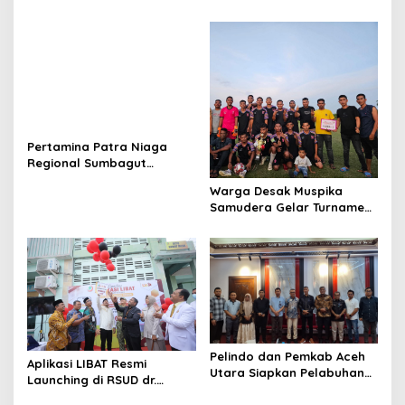
Juta, Panitia Turnamen
Piala Ketua KONI Aceh Akan
Surati KONI
Pertamina Patra Niaga
Regional Sumbagut
Perkuat Sinergi Lintas
Warga Desak Muspika
Instansi Dukung Penyaluran
Samudera Gelar Turnamen
BBM di Aceh
17 Agustus di Lapangan
Blang Kabu
Pelindo dan Pemkab Aceh
Aplikasi LIBAT Resmi
Utara Siapkan Pelabuhan
Launching di RSUD dr.
Krueng Geukueh Mendunia
Fauziah Bireuen