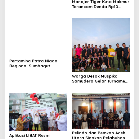
Manajer Tiger Kuta Makmur
Terancam Denda Rp10
Juta, Panitia Turnamen
Piala Ketua KONI Aceh Akan
Surati KONI
Pertamina Patra Niaga
Regional Sumbagut
Perkuat Sinergi Lintas
Instansi Dukung Penyaluran
Warga Desak Muspika
BBM di Aceh
Samudera Gelar Turnamen
17 Agustus di Lapangan
Blang Kabu
Pelindo dan Pemkab Aceh
Aplikasi LIBAT Resmi
Utara Siapkan Pelabuhan