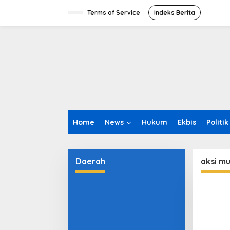
L
e
Terms of Service
Indeks Berita
w
a
t
i
k
e
k
o
n
t
e
Home
News
Hukum
Ekbis
Politik
n
Daerah
aksi mu