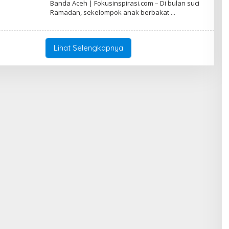
Banda Aceh | Fokusinspirasi.com – Di bulan suci
E
Ramadan, sekelompok anak berbakat
H
R
A
M
A
Lihat Selengkapnya
D
H
A
N