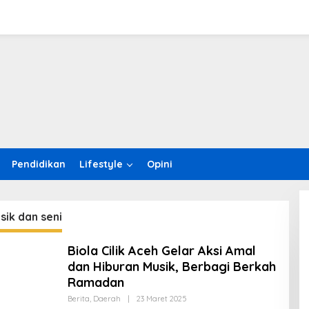
Pendidikan
Lifestyle
Opini
sik dan seni
Biola Cilik Aceh Gelar Aksi Amal
dan Hiburan Musik, Berbagi Berkah
Ramadan
Berita
,
Daerah
|
23 Maret 2025
O
L