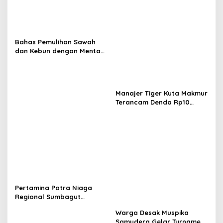
Bahas Pemulihan Sawah
dan Kebun dengan Mentan,
Gubernur Mualem: Kami
Butuh Dukungan Pak
Menteri
Manajer Tiger Kuta Makmur
Terancam Denda Rp10
Juta, Panitia Turnamen
Piala Ketua KONI Aceh Akan
Surati KONI
Pertamina Patra Niaga
Regional Sumbagut
Perkuat Sinergi Lintas
Warga Desak Muspika
Instansi Dukung Penyaluran
Samudera Gelar Turnamen