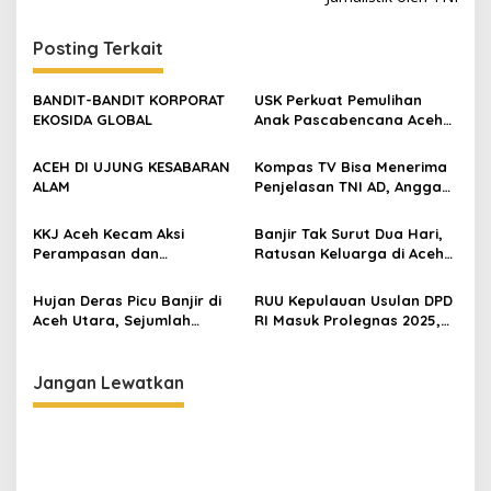
i
g
Posting Terkait
a
s
BANDIT-BANDIT KORPORAT
USK Perkuat Pemulihan
EKOSIDA GLOBAL
Anak Pascabencana Aceh
i
Lewat Bantuan Gizi dan
p
Dukungan Psikososial
ACEH DI UJUNG KESABARAN
Kompas TV Bisa Menerima
ALAM
Penjelasan TNI AD, Anggap
o
Persoalan Sudah Selesai
s
KKJ Aceh Kecam Aksi
Banjir Tak Surut Dua Hari,
Perampasan dan
Ratusan Keluarga di Aceh
Penghapusan Karya
Utara Mengungsi
Jurnalistik oleh TNI
Hujan Deras Picu Banjir di
RUU Kepulauan Usulan DPD
Aceh Utara, Sejumlah
RI Masuk Prolegnas 2025,
Kecamatan Terendam
Selain UU PA — Haji Uma
Tegaskan: Status Otsus
Aceh Jangan Terusik
Jangan Lewatkan