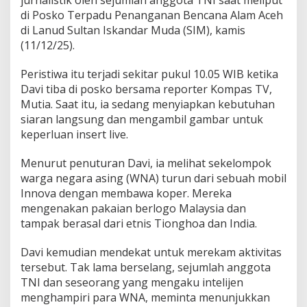
jurnalistik oleh sejumlah anggota TNI saat meliput
k
di Posko Terpadu Penanganan Bencana Alam Aceh
s
di Lanud Sultan Iskandar Muda (SIM), kamis
a
(11/12/25).
H
a
p
Peristiwa itu terjadi sekitar pukul 10.05 WIB ketika
u
Davi tiba di posko bersama reporter Kompas TV,
s
Mutia. Saat itu, ia sedang menyiapkan kebutuhan
R
siaran langsung dan mengambil gambar untuk
e
k
keperluan insert live.
a
m
Menurut penuturan Davi, ia melihat sekelompok
a
warga negara asing (WNA) turun dari sebuah mobil
n
Innova dengan membawa koper. Mereka
S
a
mengenakan pakaian berlogo Malaysia dan
a
tampak berasal dari etnis Tionghoa dan India.
t
M
Davi kemudian mendekat untuk merekam aktivitas
e
tersebut. Tak lama berselang, sejumlah anggota
l
i
TNI dan seseorang yang mengaku intelijen
p
menghampiri para WNA, meminta menunjukkan
u