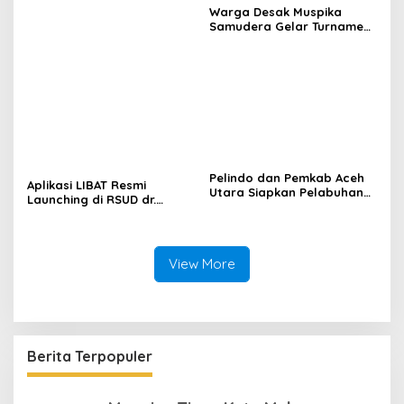
Instansi Dukung Penyaluran
Warga Desak Muspika
BBM di Aceh
Samudera Gelar Turnamen
17 Agustus di Lapangan
Blang Kabu
Pelindo dan Pemkab Aceh
Aplikasi LIBAT Resmi
Utara Siapkan Pelabuhan
Launching di RSUD dr.
Krueng Geukueh Mendunia
Fauziah Bireuen
View More
Berita Terpopuler