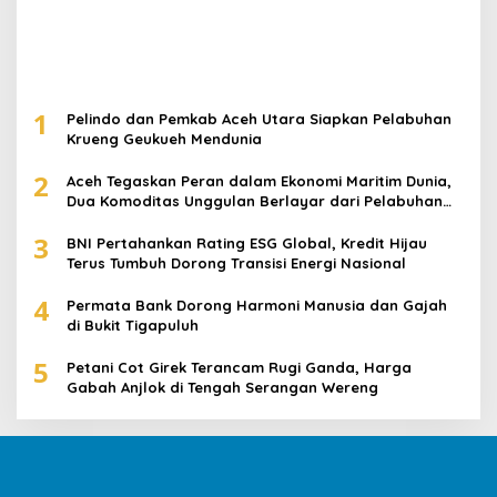
1
Pelindo dan Pemkab Aceh Utara Siapkan Pelabuhan
Krueng Geukueh Mendunia
2
Aceh Tegaskan Peran dalam Ekonomi Maritim Dunia,
Dua Komoditas Unggulan Berlayar dari Pelabuhan
Krueng Geukueh
3
BNI Pertahankan Rating ESG Global, Kredit Hijau
Terus Tumbuh Dorong Transisi Energi Nasional
4
Permata Bank Dorong Harmoni Manusia dan Gajah
di Bukit Tigapuluh
5
Petani Cot Girek Terancam Rugi Ganda, Harga
Gabah Anjlok di Tengah Serangan Wereng