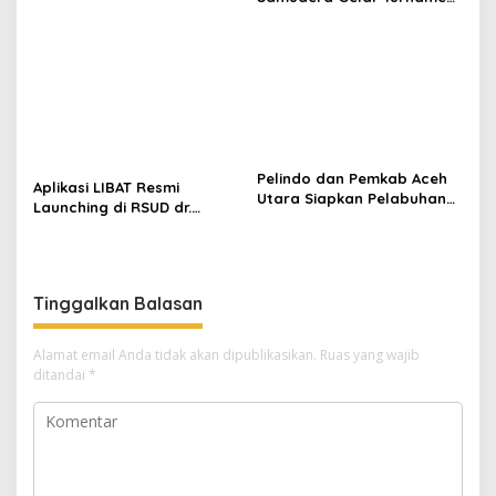
BBM di Aceh
17 Agustus di Lapangan
Blang Kabu
Pelindo dan Pemkab Aceh
Aplikasi LIBAT Resmi
Utara Siapkan Pelabuhan
Launching di RSUD dr.
Krueng Geukueh Mendunia
Fauziah Bireuen
Tinggalkan Balasan
Alamat email Anda tidak akan dipublikasikan.
Ruas yang wajib
ditandai
*