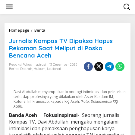
L
e
w
a
t
i
Homepage
/
Berita
J
k
u
Jurnalis Kompas TV Dipaksa Hapus
e
r
k
n
Rekaman Saat Meliput di Posko
o
a
Bencana Aceh
n
l
t
i
Redaksi Fokus Inspirasi
13 Desember 2025
e
s
Berita
,
Daerah
,
Hukum
,
Nasional
n
K
o
m
p
Davi Abdullah menyampaikan kronologi intimidasi dan pelecehan
a
terhadap profesinya yang dilakukan oleh Aster Kasdam IM,
s
Kolonel Inf Fransisco, kepada KKJ Aceh.
(Foto: Dokumentasi KKJ
T
Aceh).
V
Banda Aceh
| Fokusinspirasi-
Seorang jurnalis
D
Kompas TV, Davi Abdullah, mengaku mengalami
i
intimidasi dan pemaksaan penghapusan karya
p
a