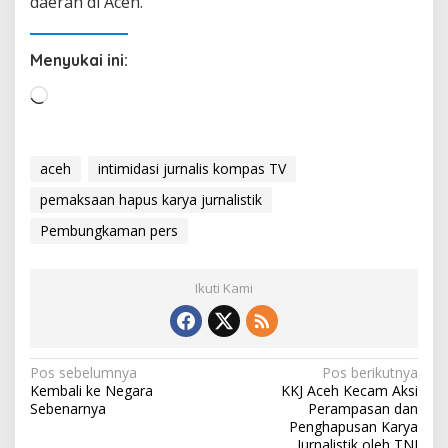
daerah di Aceh.
Menyukai ini:
M
e
m
u
aceh
intimidasi jurnalis kompas TV
a
pemaksaan hapus karya jurnalistik
t
.
Pembungkaman pers
.
.
Ikuti Kami
N
Pos sebelumnya
Pos berikutnya
Kembali ke Negara
KKJ Aceh Kecam Aksi
a
Sebenarnya
Perampasan dan
v
Penghapusan Karya
Jurnalistik oleh TNI