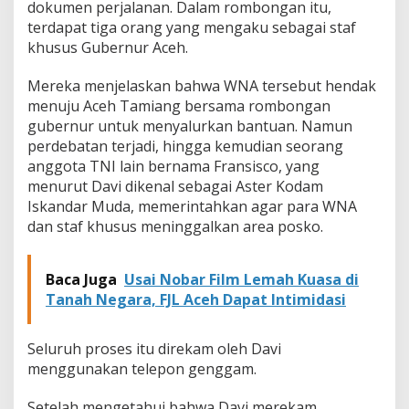
dokumen perjalanan. Dalam rombongan itu,
t
terdapat tiga orang yang mengaku sebagai staf
d
khusus Gubernur Aceh.
i
P
o
Mereka menjelaskan bahwa WNA tersebut hendak
s
menuju Aceh Tamiang bersama rombongan
k
gubernur untuk menyalurkan bantuan. Namun
o
perdebatan terjadi, hingga kemudian seorang
B
e
anggota TNI lain bernama Fransisco, yang
n
menurut Davi dikenal sebagai Aster Kodam
c
Iskandar Muda, memerintahkan agar para WNA
a
dan staf khusus meninggalkan area posko.
n
a
A
c
Baca Juga
Usai Nobar Film Lemah Kuasa di
e
Tanah Negara, FJL Aceh Dapat Intimidasi
h
Seluruh proses itu direkam oleh Davi
menggunakan telepon genggam.
Setelah mengetahui bahwa Davi merekam