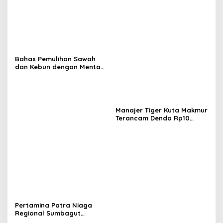
Bahas Pemulihan Sawah
dan Kebun dengan Mentan,
Gubernur Mualem: Kami
Butuh Dukungan Pak
Menteri
Manajer Tiger Kuta Makmur
Terancam Denda Rp10
Juta, Panitia Turnamen
Piala Ketua KONI Aceh Akan
Surati KONI
Pertamina Patra Niaga
Regional Sumbagut
Perkuat Sinergi Lintas