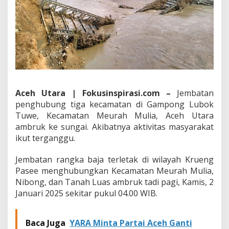
t
a
r
k
e
c
a
m
a
t
Aceh Utara | Fokusinspirasi.com –
Jembatan
a
penghubung tiga kecamatan di Gampong Lubok
n
Tuwe, Kecamatan Meurah Mulia, Aceh Utara
A
ambruk ke sungai. Akibatnya aktivitas masyarakat
m
b
ikut terganggu.
r
u
Jembatan rangka baja terletak di wilayah Krueng
k
Pasee menghubungkan Kecamatan Meurah Mulia,
d
Nibong, dan Tanah Luas ambruk tadi pagi, Kamis, 2
i
A
Januari 2025 sekitar pukul 04.00 WIB.
c
e
h
Baca Juga
YARA Minta Partai Aceh Ganti
U