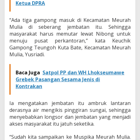
Ketua DPRA
t
a
r
“Ada tiga gampong masuk di Kecamatan Meurah
a
Mulia di seberang jembatan itu. Sehingga
masyarakat harus memutar lewat Nibong untuk
menuju pusat perkantoran,” kata
Keuchik
Gampong Teungoh Kuta Bate, Kecamatan Meurah
Mulia, Yusriadi.
Baca Juga
Satpol PP dan WH Lhokseumawe
Grebek Pasangan Sesama Jenis di
Kontrakan
Ia mengatakan jembatan itu ambruk lantaran
derasnya air mengikis pinggiran sungai, sehingga
menyebabkan longsor dan jembatan yang menjadi
akses masyarakat itu jatuh seketika.
“Sudah kita sampaikan ke Muspika Meurah Mulia.