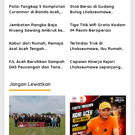
a
Polisi Tangkap 5 Komplotan
Stok Beras di Gudang
s
Curanmor di Banda Aceh,
Bulog Lhokseumawe
Pelaku Masih Bawah Umur
Dipastikan Cukup Tiga
i
Bulan ke Depan
Jembatan Rangka Baja
Tiga Titik Wifi Gratis Kodam
p
Krueng Sawang Ambruk ke
IM Resmi Beroperasi
Sungai
o
Kabur dari Rumah, Remaja
Terlindas Truk di
s
Asal Aceh Tengah
Lhokseumawe, Ibu Rumah
Ditemukan Pinggir Jalan
Tangga Tewas Ditempat
Bener Meriah
FJL Aceh Bersihkan Sampah
Capaian Kinerja Kejari
DAS Peusangan dan Tanam
Lhokseumawe sepanjang
Pohon
2024
Jangan Lewatkan