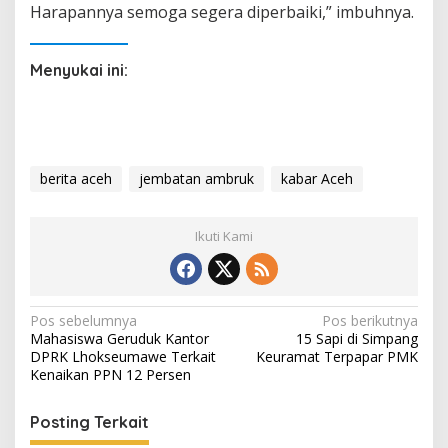
Harapannya semoga segera diperbaiki,” imbuhnya.
Menyukai ini:
berita aceh
jembatan ambruk
kabar Aceh
Ikuti Kami
N
Pos sebelumnya
Pos berikutnya
Mahasiswa Geruduk Kantor
15 Sapi di Simpang
a
DPRK Lhokseumawe Terkait
Keuramat Terpapar PMK
v
Kenaikan PPN 12 Persen
i
Posting Terkait
g