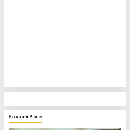
1
Pelindo dan Pemkab Aceh Utara Siapkan Pelabuhan
Krueng Geukueh Mendunia
2
Aceh Tegaskan Peran dalam Ekonomi Maritim Dunia,
Dua Komoditas Unggulan Berlayar dari Pelabuhan
Krueng Geukueh
3
BNI Pertahankan Rating ESG Global, Kredit Hijau
Terus Tumbuh Dorong Transisi Energi Nasional
4
Permata Bank Dorong Harmoni Manusia dan Gajah
di Bukit Tigapuluh