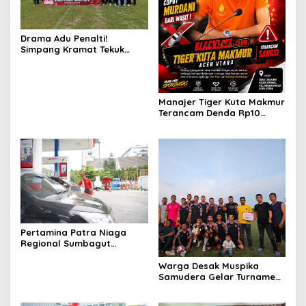
Drama Adu Penalti!
Simpang Kramat Tekuk
Muara Batu 5-3 di Piala
Bupati Aceh Utara
Manajer Tiger Kuta Makmur
Terancam Denda Rp10
Juta, Panitia Turnamen
Piala Ketua KONI Aceh Akan
Surati KONI
Pertamina Patra Niaga
Regional Sumbagut
Perkuat Sinergi Lintas
Instansi Dukung Penyaluran
Warga Desak Muspika
BBM di Aceh
Samudera Gelar Turnamen
17 Agustus di Lapangan
Blang Kabu