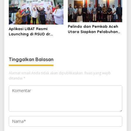
Pelindo dan Pemkab Aceh
Aplikasi LIBAT Resmi
Utara Siapkan Pelabuhan
Launching di RSUD dr.
Krueng Geukueh Mendunia
Fauziah Bireuen
Tinggalkan Balasan
Alamat email Anda tidak akan dipublikasikan.
Ruas yang wajib
ditandai
*