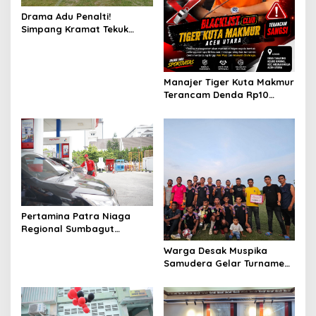
Drama Adu Penalti!
Simpang Kramat Tekuk
Muara Batu 5-3 di Piala
Bupati Aceh Utara
Manajer Tiger Kuta Makmur
Terancam Denda Rp10
Juta, Panitia Turnamen
Piala Ketua KONI Aceh Akan
Surati KONI
Pertamina Patra Niaga
Regional Sumbagut
Perkuat Sinergi Lintas
Warga Desak Muspika
Instansi Dukung Penyaluran
Samudera Gelar Turnamen
BBM di Aceh
17 Agustus di Lapangan
Blang Kabu