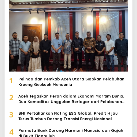
5
Petani Cot Girek Terancam Rugi Ganda, Harga
Gabah Anjlok di Tengah Serangan Wereng
Copyright 2025 © fokusinspirasi.com
Redaksi
Pedoman Media Siber
Disclaimer
Privacy & Policy
Terms & Conditions
Hubungi Kami
Index Berita