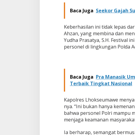
a
Baca Juga
Seekor Gajah S
n
g
k
Keberhasilan ini tidak lepas 
a
r
Ahzan, yang membina dan mendu
a
Yudha Prasatya, S.H. Festival in
k
personel di lingkungan Polda A
e
-
7
9
Baca Juga
Pra Manasik Umr
Terbaik Tingkat Nasional
Kapolres Lhokseumawe menyampa
nya. “Ini bukan hanya kemenan
bahwa personel Polri mampu me
menjaga keamanan masyarakat,
Ia berharap, semangat bermusi