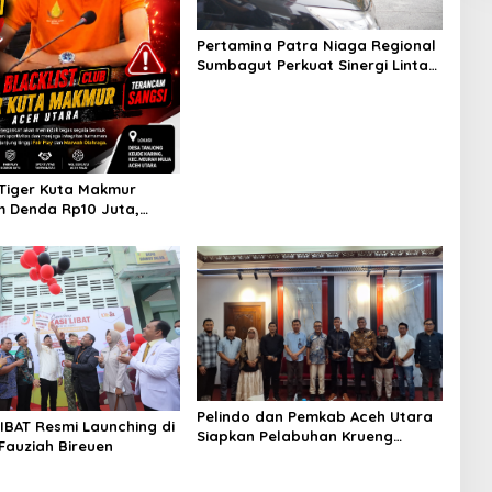
Pertamina Patra Niaga Regional
Sumbagut Perkuat Sinergi Lintas
Instansi Dukung Penyaluran BBM
di Aceh
Tiger Kuta Makmur
 Denda Rp10 Juta,
Turnamen Piala Ketua
h Akan Surati KONI
Pelindo dan Pemkab Aceh Utara
LIBAT Resmi Launching di
Siapkan Pelabuhan Krueng
 Fauziah Bireuen
Geukueh Mendunia