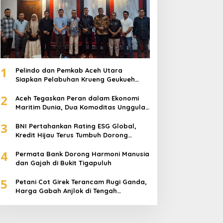
1
Pelindo dan Pemkab Aceh Utara
Siapkan Pelabuhan Krueng Geukueh
Mendunia
2
Aceh Tegaskan Peran dalam Ekonomi
Maritim Dunia, Dua Komoditas Unggulan
Berlayar dari Pelabuhan Krueng
3
Geukueh
BNI Pertahankan Rating ESG Global,
Kredit Hijau Terus Tumbuh Dorong
Transisi Energi Nasional
4
Permata Bank Dorong Harmoni Manusia
dan Gajah di Bukit Tigapuluh
5
Petani Cot Girek Terancam Rugi Ganda,
Harga Gabah Anjlok di Tengah
Serangan Wereng