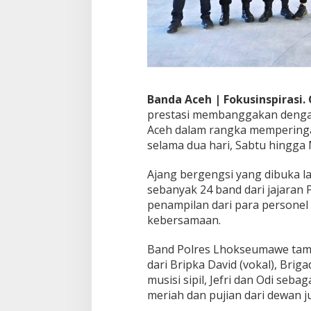
t
i
v
a
l
B
a
Banda Aceh | Fokusinspirasi.
n
d
prestasi membanggakan dengan 
P
Aceh dalam rangka memperingat
o
selama dua hari, Sabtu hingga 
l
d
Ajang bergengsi yang dibuka la
a
A
sebanyak 24 band dari jajaran 
c
penampilan dari para personel 
e
kebersamaan.
h
H
Band Polres Lhokseumawe tamp
U
T
dari Bripka David (vokal), Briga
B
musisi sipil, Jefri dan Odi s
h
meriah dan pujian dari dewan j
a
y