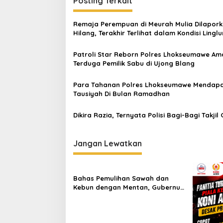
i
Posting Terkait
g
Remaja Perempuan di Meurah Mulia Dilapor
a
Hilang, Terakhir Terlihat dalam Kondisi Lingl
s
Patroli Star Reborn Polres Lhokseumawe A
i
Terduga Pemilik Sabu di Ujong Blang
p
o
Para Tahanan Polres Lhokseumawe Mendap
Tausiyah Di Bulan Ramadhan
s
Dikira Razia, Ternyata Polisi Bagi-Bagi Takjil 
Jangan Lewatkan
Bahas Pemulihan Sawah dan
Kebun dengan Mentan, Gubernur
Mualem: Kami Butuh Dukungan
Pak Menteri