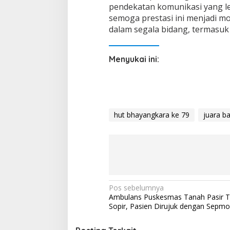
pendekatan komunikasi yang le
semoga prestasi ini menjadi mo
dalam segala bidang, termasuk
Menyukai ini:
hut bhayangkara ke 79
juara b
N
Pos sebelumnya
Ambulans Puskesmas Tanah Pasir T
a
Sopir, Pasien Dirujuk dengan Sepmo
v