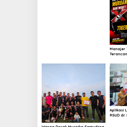
Manajer 
Terancam
Panitia 
KONI Ace
Aplikasi 
RSUD dr.
Warga Desak Muspika Samudera