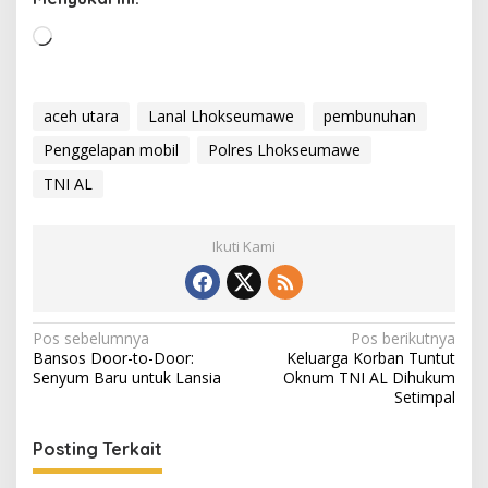
M
e
m
u
aceh utara
Lanal Lhokseumawe
pembunuhan
a
Penggelapan mobil
Polres Lhokseumawe
t
.
TNI AL
.
.
Ikuti Kami
N
Pos sebelumnya
Pos berikutnya
Bansos Door-to-Door:
Keluarga Korban Tuntut
a
Senyum Baru untuk Lansia
Oknum TNI AL Dihukum
v
Setimpal
i
Posting Terkait
g