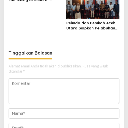
Fauziah Bireuen
Pelindo dan Pemkab Aceh
Utara Siapkan Pelabuhan
Krueng Geukueh Mendunia
Tinggalkan Balasan
Alamat email Anda tidak akan dipublikasikan.
Ruas yang wajib
ditandai
*