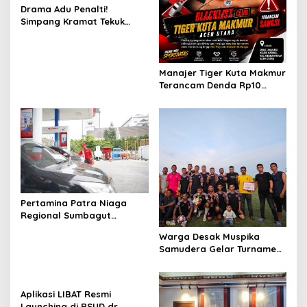
Drama Adu Penalti!
Simpang Kramat Tekuk
Muara Batu 5-3 di Piala
Bupati Aceh Utara
Manajer Tiger Kuta Makmur
Terancam Denda Rp10
Juta, Panitia Turnamen
Piala Ketua KONI Aceh Akan
Surati KONI
Pertamina Patra Niaga
Regional Sumbagut
Perkuat Sinergi Lintas
Warga Desak Muspika
Instansi Dukung Penyaluran
Samudera Gelar Turnamen
BBM di Aceh
17 Agustus di Lapangan
Blang Kabu
Aplikasi LIBAT Resmi
Launching di RSUD dr.