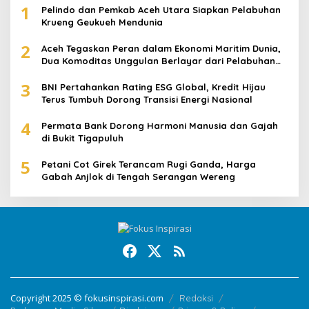
1
Pelindo dan Pemkab Aceh Utara Siapkan Pelabuhan
Krueng Geukueh Mendunia
2
Aceh Tegaskan Peran dalam Ekonomi Maritim Dunia,
Dua Komoditas Unggulan Berlayar dari Pelabuhan
Krueng Geukueh
3
BNI Pertahankan Rating ESG Global, Kredit Hijau
Terus Tumbuh Dorong Transisi Energi Nasional
4
Permata Bank Dorong Harmoni Manusia dan Gajah
di Bukit Tigapuluh
5
Petani Cot Girek Terancam Rugi Ganda, Harga
Gabah Anjlok di Tengah Serangan Wereng
Copyright 2025 © fokusinspirasi.com
Redaksi