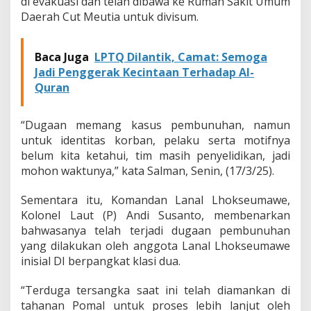
di evakuasi dan telah dibawa ke Rumah Sakit Umum
r
Daerah Cut Meutia untuk divisum.
b
a
n
Baca Juga
LPTQ Dilantik, Camat: Semoga
P
Jadi Penggerak Kecintaan Terhadap Al-
e
m
Quran
b
u
n
“Dugaan memang kasus pembunuhan, namun
u
untuk identitas korban, pelaku serta motifnya
h
belum kita ketahui, tim masih penyelidikan, jadi
a
mohon waktunya,” kata Salman, Senin, (17/3/25).
n
T
N
Sementara itu, Komandan Lanal Lhokseumawe,
I
Kolonel Laut (P) Andi Susanto, membenarkan
A
bahwasanya telah terjadi dugaan pembunuhan
L
yang dilakukan oleh anggota Lanal Lhokseumawe
inisial DI berpangkat klasi dua.
“Terduga tersangka saat ini telah diamankan di
tahanan Pomal untuk proses lebih lanjut oleh