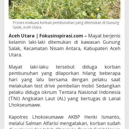
k
a
n
d
Proses evakuasi korban pembunuhan yang ditemukan di Gunung
i
Salak, Aceh Utara.
G
u
Aceh Utara | Fokusinspirasi.com –
Mayat berjenis
n
kelamin laki-laki ditemukan di kawasan Gunung
u
Salak, Kecamatan Nisam Antara, Kabupaten Aceh
n
Utara.
g
S
a
Mayat laki-laku tersebut diduga korban
l
pembunuhan yang dilaporkan hilang beberapa
a
hari yang lalu bersama dengan pelaku saat
k
melakukan test drive pembelian mobil. Sedangkan
,
pelaku diduga oknum Tentara Nasional Indonesia
D
i
(TNI) Angkatan Laut (AL) yang bertugas di Lanal
d
Lhokseumawe.
u
g
Kapolres Lhokseumawe AKBP Henki Ismanto,
a
melalui Salman Alfarisi mengatakan, korban sudah
K
o