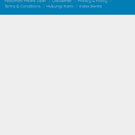
Pedoman Media Siber
Disclaimer
Privacy & Policy
Terms & Conditions
Hubungi Kami
Index Berita