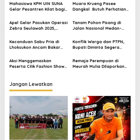
a
Mahasiswa KPM UIN SUNA
Muara Krueng Pasee
s
Gelar Pesantren Kilat bagi
Dangkal Butuh Perhatian
Anak Anak DiDesa Kuala
Gubernur Aceh
i
Kereutou
Apel Gelar Pasukan Operasi
Tanam Pohon Pisang di
p
Zebra Seulawah 2025,
Jalan Nasional Medan–
Berikut Sasarannya
Banda Aceh, Protes Jalan
o
Berlubang Picu Kecelakaan
Kecanduan Sabu Pria di
Konflik Warga dan PTPN,
s
Lhoksukon Ancam Bakar
Bupati Diminta Segera
Rumah dan Pukul Ibunya
Bertindak
Aksi Menggemaskan
Remaja Perempuan di
Peserta Cilik Fashion Show
Meurah Mulia Dilaporkan
Semarak Kemerdekaan
Hilang, Terakhir Terlihat
dalam Kondisi Linglung
Jangan Lewatkan