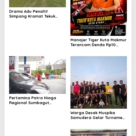
Drama Adu Penalti!
Simpang Kramat Tekuk
Muara Batu 5-3 di Piala
Bupati Aceh Utara
Manajer Tiger Kuta Makmur
Terancam Denda Rp10
Juta, Panitia Turnamen
Piala Ketua KONI Aceh Akan
Surati KONI
Pertamina Patra Niaga
Regional Sumbagut
Perkuat Sinergi Lintas
Instansi Dukung Penyaluran
Warga Desak Muspika
BBM di Aceh
Samudera Gelar Turnamen
17 Agustus di Lapangan
Blang Kabu