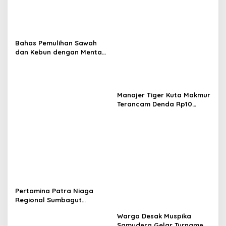
Bahas Pemulihan Sawah
dan Kebun dengan Mentan,
Gubernur Mualem: Kami
Butuh Dukungan Pak
Menteri
Manajer Tiger Kuta Makmur
Terancam Denda Rp10
Juta, Panitia Turnamen
Piala Ketua KONI Aceh Akan
Surati KONI
Pertamina Patra Niaga
Regional Sumbagut
Perkuat Sinergi Lintas
Warga Desak Muspika
Instansi Dukung Penyaluran
Samudera Gelar Turnamen