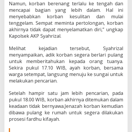
Namun, korban berenang terlalu ke tengah dan
i
mencapai bagian yang lebih dalam. Hal ini
s
u
menyebabkan korban kesulitan dan mulai
n
tenggelam. Sempat meminta pertolongan, korban
g
akhirnya tidak dapat menyelamatkan diri,” ungkap
a
Kapolsek AKP Syahrizal.
i
Melihat kejadian tersebut, Syahrizal
menyampaikan, adik korban segera berlari pulang
untuk memberitahukan kepada orang tuanya.
Sekira pukul 17.10 WIB, ayah korban, bersama
warga setempat, langsung menuju ke sungai untuk
melakukan pencarian.
Setelah hampir satu jam lebih pencarian, pada
pukul 18.00 WIB, korban akhirnya ditemukan dalam
keadaan tidak bernyawa.Jenazah korban kemudian
dibawa pulang ke rumah untuk segera dilakukan
prosesi fardhu kifayah.