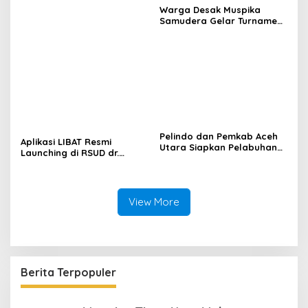
Instansi Dukung Penyaluran
Warga Desak Muspika
BBM di Aceh
Samudera Gelar Turnamen
17 Agustus di Lapangan
Blang Kabu
Pelindo dan Pemkab Aceh
Aplikasi LIBAT Resmi
Utara Siapkan Pelabuhan
Launching di RSUD dr.
Krueng Geukueh Mendunia
Fauziah Bireuen
View More
Berita Terpopuler