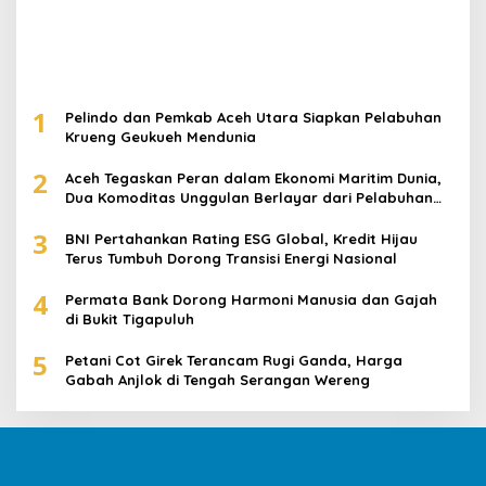
1
Pelindo dan Pemkab Aceh Utara Siapkan Pelabuhan
Krueng Geukueh Mendunia
2
Aceh Tegaskan Peran dalam Ekonomi Maritim Dunia,
Dua Komoditas Unggulan Berlayar dari Pelabuhan
Krueng Geukueh
3
BNI Pertahankan Rating ESG Global, Kredit Hijau
Terus Tumbuh Dorong Transisi Energi Nasional
4
Permata Bank Dorong Harmoni Manusia dan Gajah
di Bukit Tigapuluh
5
Petani Cot Girek Terancam Rugi Ganda, Harga
Gabah Anjlok di Tengah Serangan Wereng