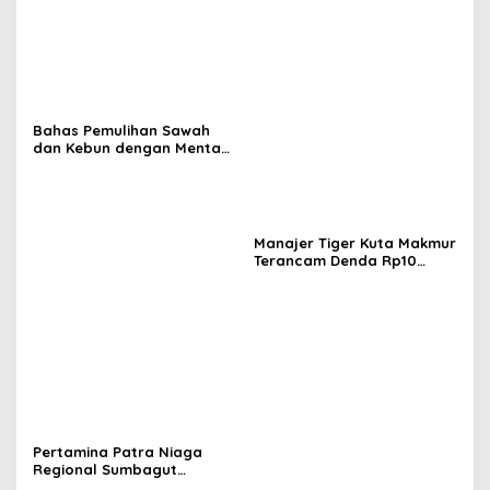
Bahas Pemulihan Sawah
dan Kebun dengan Mentan,
Gubernur Mualem: Kami
Butuh Dukungan Pak
Menteri
Manajer Tiger Kuta Makmur
Terancam Denda Rp10
Juta, Panitia Turnamen
Piala Ketua KONI Aceh Akan
Surati KONI
Pertamina Patra Niaga
Regional Sumbagut
Perkuat Sinergi Lintas