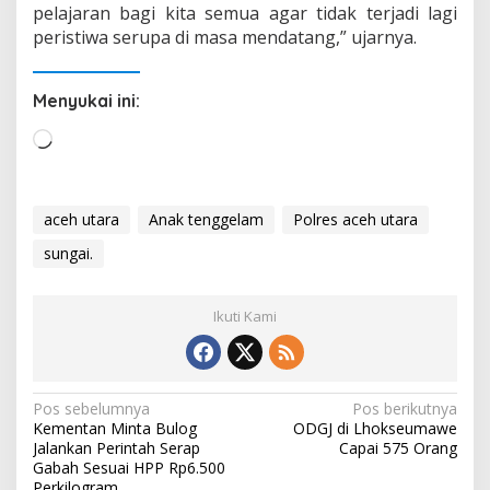
pelajaran bagi kita semua agar tidak terjadi lagi
peristiwa serupa di masa mendatang,” ujarnya.
Menyukai ini:
M
e
m
u
aceh utara
Anak tenggelam
Polres aceh utara
a
sungai.
t
.
.
Ikuti Kami
.
N
Pos sebelumnya
Pos berikutnya
Kementan Minta Bulog
ODGJ di Lhokseumawe
a
Jalankan Perintah Serap
Capai 575 Orang
v
Gabah Sesuai HPP Rp6.500
Perkilogram