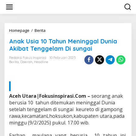
L
e
w
a
t
i
Homepage
/
Berita
A
k
n
Anak Usia 10 Tahun Meninggal Dunia
e
a
k
k
Akibat Tenggelam Di sungai
o
U
n
s
Redaksi Fokus Inspirasi
10 Februari 2025
t
Berita
,
Daerah
,
Headline
i
e
a
n
1
0
T
a
Aceh Utara|Fokusinspirasi.Com –
seorang anak
h
u
berusia 10 tahun ditemukan meninggal Dunia
n
setelah tenggelam di sungai keureto di gampong
M
rawa,kecamatanLhoksukon,kabupaten utara,pada
e
minggu (9/2/2025) pukul. 17.00 wib.
n
i
n
Farhan maulana yang berusia 10 tahun ini,