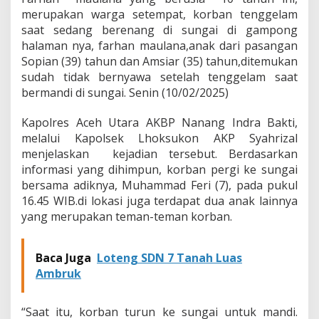
g
merupakan warga setempat, korban tenggelam
g
saat sedang berenang di sungai di gampong
a
halaman nya, farhan maulana,anak dari pasangan
l
Sopian (39) tahun dan Amsiar (35) tahun,ditemukan
D
u
sudah tidak bernyawa setelah tenggelam saat
n
bermandi di sungai. Senin (10/02/2025)
i
a
Kapolres Aceh Utara AKBP Nanang Indra Bakti,
A
melalui Kapolsek Lhoksukon AKP Syahrizal
k
i
menjelaskan kejadian tersebut. Berdasarkan
b
informasi yang dihimpun, korban pergi ke sungai
a
bersama adiknya, Muhammad Feri (7), pada pukul
t
16.45 WIB.di lokasi juga terdapat dua anak lainnya
T
e
yang merupakan teman-teman korban.
n
g
g
Baca Juga
Loteng SDN 7 Tanah Luas
e
Ambruk
l
a
m
“Saat itu, korban turun ke sungai untuk mandi.
D