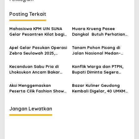
i
g
Posting Terkait
a
s
Mahasiswa KPM UIN SUNA
Muara Krueng Pasee
Gelar Pesantren Kilat bagi
Dangkal Butuh Perhatian
i
Anak Anak DiDesa Kuala
Gubernur Aceh
p
Kereutou
Apel Gelar Pasukan Operasi
Tanam Pohon Pisang di
Zebra Seulawah 2025,
Jalan Nasional Medan–
o
Berikut Sasarannya
Banda Aceh, Protes Jalan
s
Berlubang Picu Kecelakaan
Kecanduan Sabu Pria di
Konflik Warga dan PTPN,
Lhoksukon Ancam Bakar
Bupati Diminta Segera
Rumah dan Pukul Ibunya
Bertindak
Aksi Menggemaskan
Bazar Kuliner Geudong
Peserta Cilik Fashion Show
Kembali Digelar, 40 UMKM
Semarak Kemerdekaan
Lokal Siap Sajikan Cita
Rasa Tradisional dan
Kekinian
Jangan Lewatkan