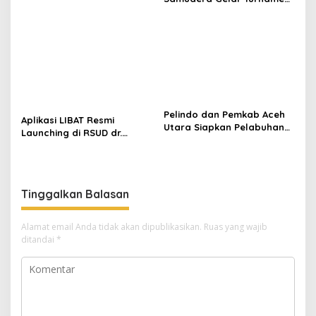
BBM di Aceh
17 Agustus di Lapangan
Blang Kabu
Pelindo dan Pemkab Aceh
Aplikasi LIBAT Resmi
Utara Siapkan Pelabuhan
Launching di RSUD dr.
Krueng Geukueh Mendunia
Fauziah Bireuen
Tinggalkan Balasan
Alamat email Anda tidak akan dipublikasikan.
Ruas yang wajib
ditandai
*