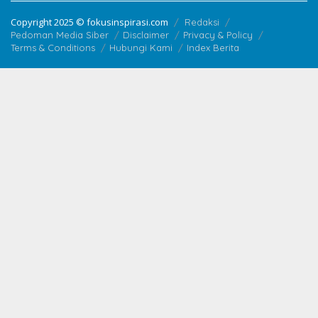
Copyright 2025 © fokusinspirasi.com
Redaksi
Pedoman Media Siber
Disclaimer
Privacy & Policy
Terms & Conditions
Hubungi Kami
Index Berita