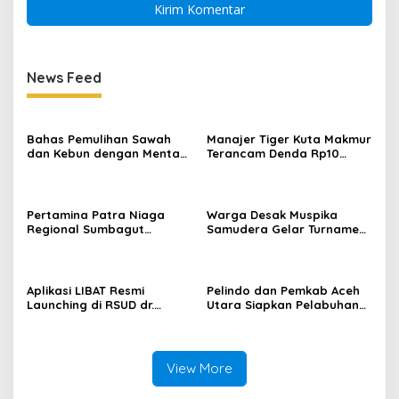
News Feed
Bahas Pemulihan Sawah
Manajer Tiger Kuta Makmur
dan Kebun dengan Mentan,
Terancam Denda Rp10
Gubernur Mualem: Kami
Juta, Panitia Turnamen
Butuh Dukungan Pak
Piala Ketua KONI Aceh Akan
Menteri
Surati KONI
Pertamina Patra Niaga
Warga Desak Muspika
Regional Sumbagut
Samudera Gelar Turnamen
Perkuat Sinergi Lintas
17 Agustus di Lapangan
Instansi Dukung Penyaluran
Blang Kabu
BBM di Aceh
Aplikasi LIBAT Resmi
Pelindo dan Pemkab Aceh
Launching di RSUD dr.
Utara Siapkan Pelabuhan
Fauziah Bireuen
Krueng Geukueh Mendunia
View More