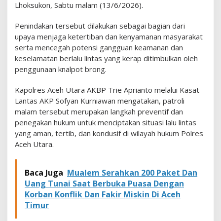
Lhoksukon, Sabtu malam (13/6/2026).
B
r
o
Penindakan tersebut dilakukan sebagai bagian dari
n
upaya menjaga ketertiban dan kenyamanan masyarakat
g
serta mencegah potensi gangguan keamanan dan
D
keselamatan berlalu lintas yang kerap ditimbulkan oleh
i
A
penggunaan knalpot brong.
n
g
Kapolres Aceh Utara AKBP Trie Aprianto melalui Kasat
k
Lantas AKP Sofyan Kurniawan mengatakan, patroli
u
malam tersebut merupakan langkah preventif dan
t
P
penegakan hukum untuk menciptakan situasi lalu lintas
o
yang aman, tertib, dan kondusif di wilayah hukum Polres
l
Aceh Utara.
i
s
i
Baca Juga
Mualem Serahkan 200 Paket Dan
Uang Tunai Saat Berbuka Puasa Dengan
Korban Konflik Dan Fakir Miskin Di Aceh
Timur