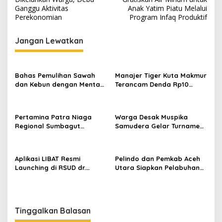
v
Ganggu Aktivitas
Anak Yatim Piatu Melalui
i
Perekonomian
Program Infaq Produktif
g
Jangan Lewatkan
a
s
i
Bahas Pemulihan Sawah
Manajer Tiger Kuta Makmur
p
dan Kebun dengan Mentan,
Terancam Denda Rp10
Gubernur Mualem: Kami
Juta, Panitia Turnamen
o
Butuh Dukungan Pak
Piala Ketua KONI Aceh Akan
s
Menteri
Surati KONI
Pertamina Patra Niaga
Warga Desak Muspika
Regional Sumbagut
Samudera Gelar Turnamen
Perkuat Sinergi Lintas
17 Agustus di Lapangan
Instansi Dukung Penyaluran
Blang Kabu
BBM di Aceh
Aplikasi LIBAT Resmi
Pelindo dan Pemkab Aceh
Launching di RSUD dr.
Utara Siapkan Pelabuhan
Fauziah Bireuen
Krueng Geukueh Mendunia
Tinggalkan Balasan