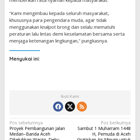
memberikan rasa nyaman kepada masyarakat.
“Kami mengimbau kepada seluruh masyarakat,
khususnya para pengendara muda, agar tidak
menggunakan knalpot brong dan selalu mematuhi
peraturan lalu lintas demi keselamatan bersama serta
menjaga ketenangan lingkungan,” pungkasnya.
Menyukai ini:
Ikuti Kami
N
Pos sebelumnya
Pos berikutnya
Proyek Pembangunan Jalan
Sambut 1 Muharram 1448
a
Medan–Banda Aceh
H, Pemuda di Aceh
Dikeluhkan Warga, Debu
Gratiskan Air Minum untuk