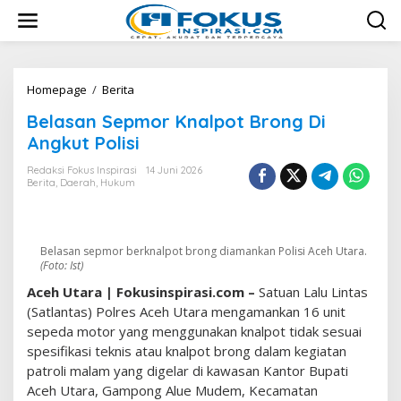
L
e
w
a
t
i
Homepage
/
Berita
B
k
e
Belasan Sepmor Knalpot Brong Di
e
l
k
a
Angkut Polisi
o
s
n
a
Redaksi Fokus Inspirasi
14 Juni 2026
t
Berita
,
Daerah
,
Hukum
n
e
S
n
e
p
m
Belasan sepmor berknalpot brong diamankan Polisi Aceh Utara.
(Foto: Ist)
o
r
Aceh Utara | Fokusinspirasi.com –
Satuan Lalu Lintas
K
(Satlantas) Polres Aceh Utara mengamankan 16 unit
n
sepeda motor yang menggunakan knalpot tidak sesuai
a
l
spesifikasi teknis atau knalpot brong dalam kegiatan
p
patroli malam yang digelar di kawasan Kantor Bupati
o
Aceh Utara, Gampong Alue Mudem, Kecamatan
t