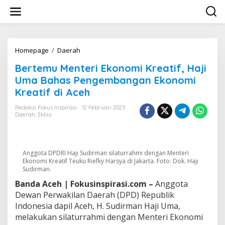
L
e
w
a
t
i
Homepage
/
Daerah
B
k
e
Bertemu Menteri Ekonomi Kreatif, Haji
e
r
k
t
Uma Bahas Pengembangan Ekonomi
o
e
Kreatif di Aceh
n
m
t
u
Redaksi Fokus Inspirasi
12 Februari 2025
e
M
Daerah
,
Ekbis
n
e
n
t
e
Anggota DPDRI Haji Sudirman silaturrahmi dengan Menteri
r
Ekonomi Kreatif Teuku Riefky Harsya di Jakarta. Foto: Dok. Haji
i
Sudirman.
E
Banda Aceh | Fokusinspirasi.com –
Anggota
k
Dewan Perwakilan Daerah (DPD) Republik
o
n
Indonesia dapil Aceh, H. Sudirman Haji Uma,
o
melakukan silaturrahmi dengan Menteri Ekonomi
m