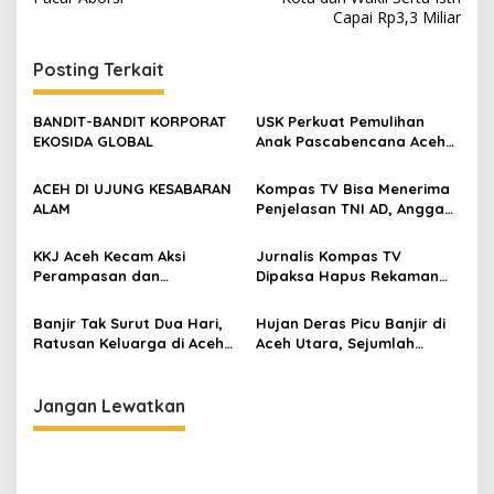
v
Capai Rp3,3 Miliar
i
g
Posting Terkait
a
s
BANDIT-BANDIT KORPORAT
USK Perkuat Pemulihan
EKOSIDA GLOBAL
Anak Pascabencana Aceh
i
Lewat Bantuan Gizi dan
p
Dukungan Psikososial
ACEH DI UJUNG KESABARAN
Kompas TV Bisa Menerima
ALAM
Penjelasan TNI AD, Anggap
o
Persoalan Sudah Selesai
s
KKJ Aceh Kecam Aksi
Jurnalis Kompas TV
Perampasan dan
Dipaksa Hapus Rekaman
Penghapusan Karya
Saat Meliput di Posko
Jurnalistik oleh TNI
Bencana Aceh
Banjir Tak Surut Dua Hari,
Hujan Deras Picu Banjir di
Ratusan Keluarga di Aceh
Aceh Utara, Sejumlah
Utara Mengungsi
Kecamatan Terendam
Jangan Lewatkan