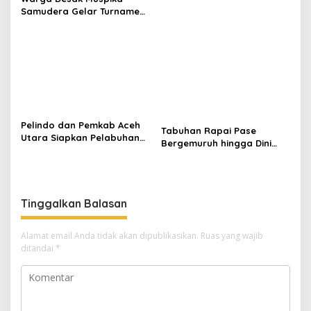
Samudera Gelar Turnamen
17 Agustus di Lapangan
Blang Kabu
Pelindo dan Pemkab Aceh
Tabuhan Rapai Pase
Utara Siapkan Pelabuhan
Bergemuruh hingga Dini
Krueng Geukueh Mendunia
Hari di Aceh Utara, Ikut
Diperkuat Tim Aceh Timur
Tinggalkan Balasan
Alamat email Anda tidak akan dipublikasikan.
Ruas yang wajib
ditandai
*