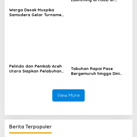
Fauziah Bireuen
Warga Desak Muspika
Samudera Gelar Turnamen
17 Agustus di Lapangan
Blang Kabu
Pelindo dan Pemkab Aceh
Tabuhan Rapai Pase
Utara Siapkan Pelabuhan
Bergemuruh hingga Dini
Krueng Geukueh Mendunia
Hari di Aceh Utara, Ikut
Diperkuat Tim Aceh Timur
View More
Berita Terpopuler