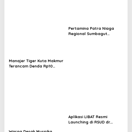
Pertamina Patra Niaga
Regional Sumbagut
Perkuat Sinergi Lintas
Instansi Dukung Penyaluran
BBM di Aceh
Manajer Tiger Kuta Makmur
Terancam Denda Rp10
Juta, Panitia Turnamen
Piala Ketua KONI Aceh Akan
Surati KONI
Aplikasi LIBAT Resmi
Launching di RSUD dr.
Fauziah Bireuen
Warga Desak Muspika