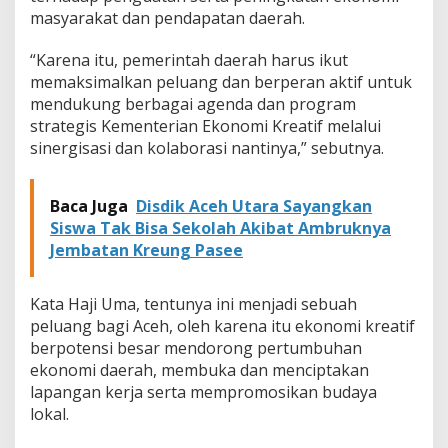
e
masyarakat dan pendapatan daerah.
m
b
“Karena itu, pemerintah daerah harus ikut
a
memaksimalkan peluang dan berperan aktif untuk
n
mendukung berbagai agenda dan program
g
a
strategis Kementerian Ekonomi Kreatif melalui
n
sinergisasi dan kolaborasi nantinya,” sebutnya.
E
k
o
Baca Juga
Disdik Aceh Utara Sayangkan
n
Siswa Tak Bisa Sekolah Akibat Ambruknya
o
Jembatan Kreung Pasee
m
i
K
Kata Haji Uma, tentunya ini menjadi sebuah
r
e
peluang bagi Aceh, oleh karena itu ekonomi kreatif
a
berpotensi besar mendorong pertumbuhan
t
ekonomi daerah, membuka dan menciptakan
i
lapangan kerja serta mempromosikan budaya
f
d
lokal.
i
A