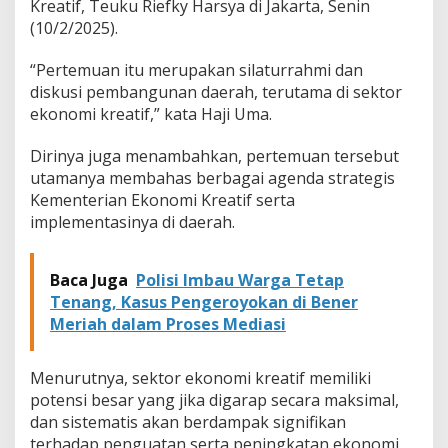
Kreatif, Teuku Riefky Harsya di Jakarta, Senin
i
(10/2/2025).
K
r
e
“Pertemuan itu merupakan silaturrahmi dan
a
diskusi pembangunan daerah, terutama di sektor
t
ekonomi kreatif,” kata Haji Uma.
i
f
Dirinya juga menambahkan, pertemuan tersebut
,
H
utamanya membahas berbagai agenda strategis
a
Kementerian Ekonomi Kreatif serta
j
implementasinya di daerah.
i
U
m
Baca Juga
Polisi Imbau Warga Tetap
a
Tenang, Kasus Pengeroyokan di Bener
B
a
Meriah dalam Proses Mediasi
h
a
s
Menurutnya, sektor ekonomi kreatif memiliki
P
potensi besar yang jika digarap secara maksimal,
e
dan sistematis akan berdampak signifikan
n
terhadap penguatan serta peningkatan ekonomi
g