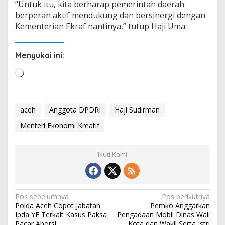
“Untuk itu, kita berharap pemerintah daerah
c
berperan aktif mendukung dan bersinergi dengan
e
Kementerian Ekraf nantinya,” tutup Haji Uma.
h
Menyukai ini:
M
e
m
u
aceh
Anggota DPDRI
Haji Sudirman
a
Menteri Ekonomi Kreatif
t
.
.
Ikuti Kami
.
N
Pos sebelumnya
Pos berikutnya
Polda Aceh Copot Jabatan
Pemko Anggarkan
a
Ipda YF Terkait Kasus Paksa
Pengadaan Mobil Dinas Wali
Pacar Aborsi
Kota dan Wakil Serta Istri