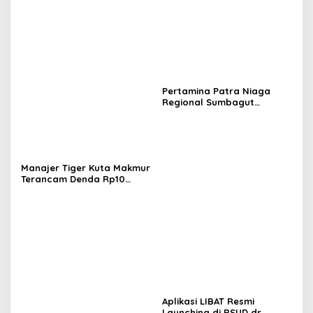
Pertamina Patra Niaga
Regional Sumbagut
Perkuat Sinergi Lintas
Instansi Dukung Penyaluran
BBM di Aceh
Manajer Tiger Kuta Makmur
Terancam Denda Rp10
Juta, Panitia Turnamen
Piala Ketua KONI Aceh Akan
Surati KONI
Aplikasi LIBAT Resmi
Launching di RSUD dr.