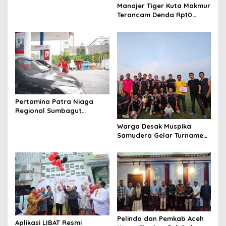
Manajer Tiger Kuta Makmur
Terancam Denda Rp10
Juta, Panitia Turnamen
Piala Ketua KONI Aceh Akan
Surati KONI
Pertamina Patra Niaga
Regional Sumbagut
Perkuat Sinergi Lintas
Warga Desak Muspika
Instansi Dukung Penyaluran
Samudera Gelar Turnamen
BBM di Aceh
17 Agustus di Lapangan
Blang Kabu
Pelindo dan Pemkab Aceh
Aplikasi LIBAT Resmi