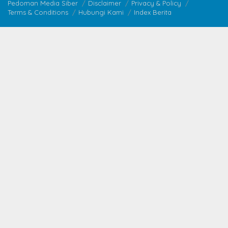
Pedoman Media Siber
Disclaimer
Privacy & Policy
Terms & Conditions
Hubungi Kami
Index Berita