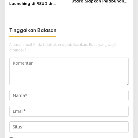
Utara Siapkan Pelabuhan
Launching di RSUD dr.
Krueng Geukueh Mendunia
Fauziah Bireuen
Tinggalkan Balasan
Alamat email Anda tidak akan dipublikasikan.
Ruas yang wajib
ditandai
*