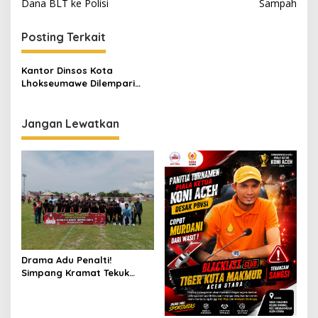
v
Dana BLT ke Polisi
Sampah
i
Posting Terkait
g
a
Kantor Dinsos Kota
s
Lhokseumawe Dilempari
Batu, Pelaku Berhasil
i
Diamankan
p
Jangan Lewatkan
o
s
Drama Adu Penalti!
Simpang Kramat Tekuk
Muara Batu 5-3 di Piala
Bupati Aceh Utara