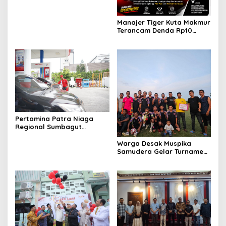
Manajer Tiger Kuta Makmur
Terancam Denda Rp10
Juta, Panitia Turnamen
Piala Ketua KONI Aceh Akan
Surati KONI
Pertamina Patra Niaga
Regional Sumbagut
Perkuat Sinergi Lintas
Instansi Dukung Penyaluran
Warga Desak Muspika
BBM di Aceh
Samudera Gelar Turnamen
17 Agustus di Lapangan
Blang Kabu