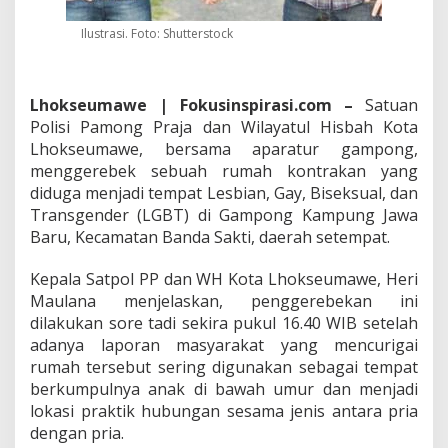
m
a
Ilustrasi. Foto: Shutterstock
w
e
G
r
Lhokseumawe | Fokusinspirasi.com –
Satuan
e
Polisi Pamong Praja dan Wilayatul Hisbah Kota
b
Lhokseumawe, bersama aparatur gampong,
e
menggerebek sebuah rumah kontrakan yang
k
diduga menjadi tempat Lesbian, Gay, Biseksual, dan
P
a
Transgender (LGBT) di Gampong Kampung Jawa
s
Baru, Kecamatan Banda Sakti, daerah setempat.
a
n
Kepala Satpol PP dan WH Kota Lhokseumawe, Heri
g
Maulana menjelaskan, penggerebekan ini
a
n
dilakukan sore tadi sekira pukul 16.40 WIB setelah
S
adanya laporan masyarakat yang mencurigai
e
rumah tersebut sering digunakan sebagai tempat
s
berkumpulnya anak di bawah umur dan menjadi
a
m
lokasi praktik hubungan sesama jenis antara pria
a
dengan pria.
J