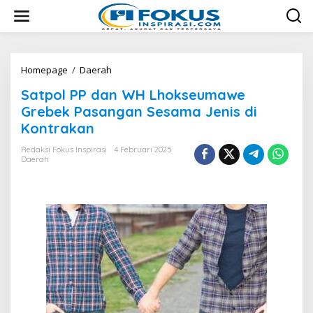
L
e
w
a
t
i
Homepage
/
Daerah
S
k
a
Satpol PP dan WH Lhokseumawe
e
t
k
p
Grebek Pasangan Sesama Jenis di
o
o
Kontrakan
n
l
t
P
Redaksi Fokus Inspirasi
4 Februari 2025
e
P
Daerah
n
d
a
n
W
H
L
h
o
k
s
e
u