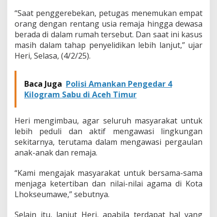
e
“Saat penggerebekan, petugas menemukan empat
n
orang dengan rentang usia remaja hingga dewasa
i
s
berada di dalam rumah tersebut. Dan saat ini kasus
d
masih dalam tahap penyelidikan lebih lanjut,” ujar
i
Heri, Selasa, (4/2/25).
K
o
n
Baca Juga
Polisi Amankan Pengedar 4
t
Kilogram Sabu di Aceh Timur
r
a
k
Heri mengimbau, agar seluruh masyarakat untuk
a
n
lebih peduli dan aktif mengawasi lingkungan
sekitarnya, terutama dalam mengawasi pergaulan
anak-anak dan remaja.
“Kami mengajak masyarakat untuk bersama-sama
menjaga ketertiban dan nilai-nilai agama di Kota
Lhokseumawe,” sebutnya.
Selain itu, lanjut Heri, apabila terdapat hal yang