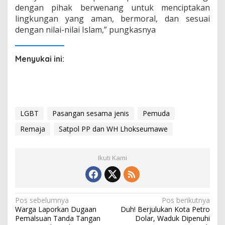
dengan pihak berwenang untuk menciptakan
lingkungan yang aman, bermoral, dan sesuai
dengan nilai-nilai Islam,” pungkasnya
Menyukai ini:
LGBT
Pasangan sesama jenis
Pemuda
Remaja
Satpol PP dan WH Lhokseumawe
Ikuti Kami
N
Pos sebelumnya
Pos berikutnya
Warga Laporkan Dugaan
Duh! Berjulukan Kota Petro
a
Pemalsuan Tanda Tangan
Dolar, Waduk Dipenuhi