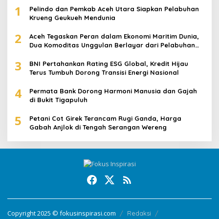
1
Pelindo dan Pemkab Aceh Utara Siapkan Pelabuhan
Krueng Geukueh Mendunia
2
Aceh Tegaskan Peran dalam Ekonomi Maritim Dunia,
Dua Komoditas Unggulan Berlayar dari Pelabuhan
Krueng Geukueh
3
BNI Pertahankan Rating ESG Global, Kredit Hijau
Terus Tumbuh Dorong Transisi Energi Nasional
4
Permata Bank Dorong Harmoni Manusia dan Gajah
di Bukit Tigapuluh
5
Petani Cot Girek Terancam Rugi Ganda, Harga
Gabah Anjlok di Tengah Serangan Wereng
Copyright 2025 © fokusinspirasi.com
Redaksi