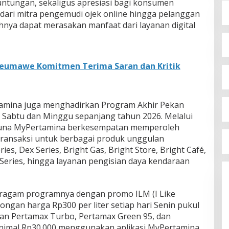
tungan, sekaligus apresiasi bagi konsumen
ari mitra pengemudi ojek online hingga pelanggan
hnya dapat merasakan manfaat dari layanan digital
seumawe Komitmen Terima Saran dan Kritik
amina juga menghadirkan Program Akhir Pekan
p Sabtu dan Minggu sepanjang tahun 2026. Melalui
guna MyPertamina berkesempatan memperoleh
transaksi untuk berbagai produk unggulan
ies, Dex Series, Bright Gas, Bright Store, Bright Café,
Series, hingga layanan pengisian daya kendaraan
ragam programnya dengan promo ILM (I Like
gan harga Rp300 per liter setiap hari Senin pukul
an Pertamax Turbo, Pertamax Green 95, dan
inimal Rp30.000 menggunakan aplikasi MyPertamina.