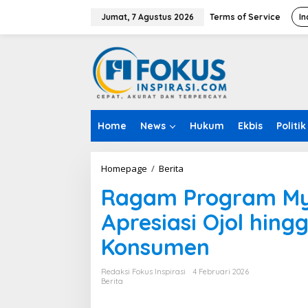
L
e
Jumat, 7 Agustus 2026
Terms of Service
In
w
a
t
i
k
e
k
o
Home
News
Hukum
Ekbis
Politik
n
t
e
n
Homepage
/
Berita
R
a
Ragam Program My
g
a
Apresiasi Ojol hin
m
P
Konsumen
r
o
g
Redaksi Fokus Inspirasi
4 Februari 2026
r
Berita
a
m