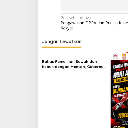
t
.
.
N
Pos sebelumnya
.
Pengawasan DPRA dan Prinsip Kes
a
Rakyat
v
i
Jangan Lewatkan
g
a
Bahas Pemulihan Sawah dan
s
Kebun dengan Mentan, Gubernur
Mualem: Kami Butuh Dukungan
i
Pak Menteri
p
o
s