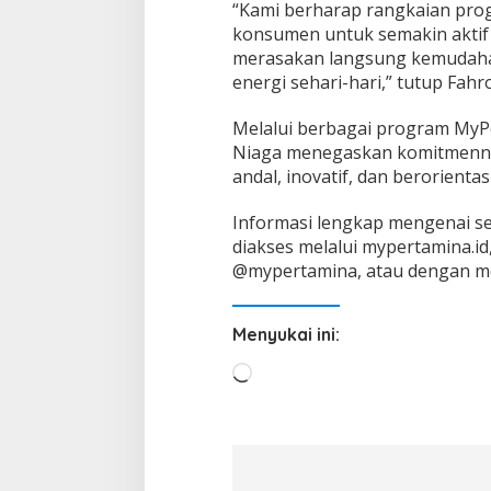
“Kami berharap rangkaian pro
konsumen untuk semakin aktif 
merasakan langsung kemudah
energi sehari-hari,” tutup Fahr
Melalui berbagai program MyP
Niaga menegaskan komitmenny
andal, inovatif, dan berorient
Informasi lengkap mengenai s
diakses melalui mypertamina.i
@mypertamina, atau dengan me
Menyukai ini:
M
e
m
u
a