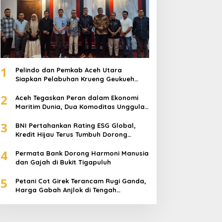
1
Pelindo dan Pemkab Aceh Utara
Siapkan Pelabuhan Krueng Geukueh
Mendunia
2
Aceh Tegaskan Peran dalam Ekonomi
Maritim Dunia, Dua Komoditas Unggulan
Berlayar dari Pelabuhan Krueng
3
Geukueh
BNI Pertahankan Rating ESG Global,
Kredit Hijau Terus Tumbuh Dorong
Transisi Energi Nasional
4
Permata Bank Dorong Harmoni Manusia
dan Gajah di Bukit Tigapuluh
5
Petani Cot Girek Terancam Rugi Ganda,
Harga Gabah Anjlok di Tengah
Serangan Wereng