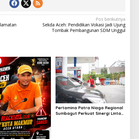
Pos berikutnya
elamatan
Sekda Aceh: Pendidikan Vokasi Jadi Ujung
Tombak Pembangunan SDM Unggul
Pertamina Patra Niaga Regional
Sumbagut Perkuat Sinergi Lintas
Instansi Dukung Penyaluran BBM
di Aceh