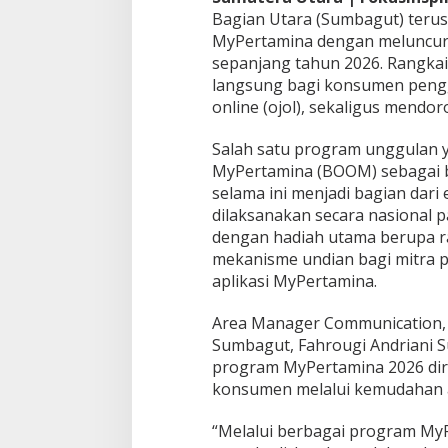
Bagian Utara (Sumbagut) terus 
o
n
MyPertamina dengan meluncur
s
sepanjang tahun 2026. Rangka
u
langsung bagi konsumen peng
m
online (ojol), sekaligus mendo
e
n
Salah satu program unggulan y
MyPertamina (BOOM) sebagai b
selama ini menjadi bagian dar
dilaksanakan secara nasional p
dengan hadiah utama berupa ra
mekanisme undian bagi mitra 
aplikasi MyPertamina.
Area Manager Communication, R
Sumbagut, Fahrougi Andriani
program MyPertamina 2026 dir
konsumen melalui kemudahan a
“Melalui berbagai program My