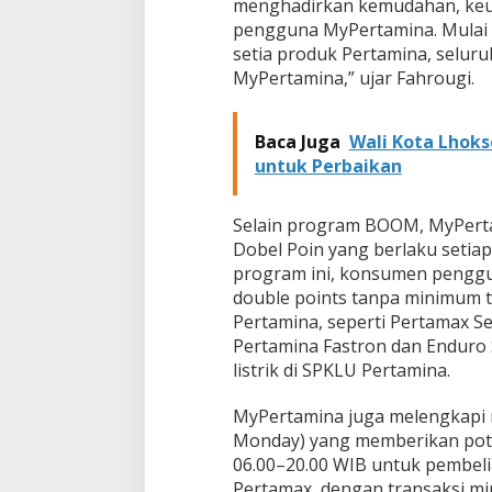
menghadirkan kemudahan, keun
pengguna MyPertamina. Mulai d
setia produk Pertamina, seluru
MyPertamina,” ujar Fahrougi.
Baca Juga
Wali Kota Lhok
untuk Perbaikan
Selain program BOOM, MyPert
Dobel Poin yang berlaku setia
program ini, konsumen peng
double points tanpa minimum 
Pertamina, seperti Pertamax Ser
Pertamina Fastron dan Enduro 
listrik di SPKLU Pertamina.
MyPertamina juga melengkapi 
Monday) yang memberikan poton
06.00–20.00 WIB untuk pembeli
Pertamax, dengan transaksi m