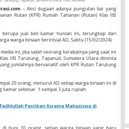
B, Tarutung, Tapanuli, Sumatera Utara.
Foto: Istimewa
irasi.com
– Aksi dugaan adanya pungutan liar yang
manan Rutan (KPR) Rumah Tahanan (Rutan) Klas IIB
 berupa jual beli kamar hunian ini, terungkap dari
ga warga binaan berinisial AD, Sabtu (15/02/2024).
dia ini, jika salah seorang kerabatnya yang saat ini
las IIB Tarutung, Tapanuli, Sumatera Utara diminta
ng jumlahnya bervariatif oleh KPR Rutan Tarutung
mpai 20 orang, menurut AD setiap warga binaan ini di
g kamar sebesar
1 sampai 3 juta rupiah.
Fadhlullah Pastikan Asrama Mahasiswa di
di huni 10 orang, setiap warga binaan yang baru