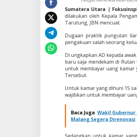
Petugas memeriksa Rutan Klas II
I
Sumatera Utara | Fokusinsp
I
B
dilakukan oleh Kepala Penga
T
Tarutung, JBN mencuat.
a
r
Dugaan praktik pungutan liar
u
pengakuan salah seorang keluar
t
u
n
Di ungkapkan AD kepada awak me
g
baru saja mendekam di Rutan K
D
untuk membayar uang kamar ya
i
Tersebut.
d
u
g
Untuk kamar yang dihuni 15 sa
a
wajibkan untuk membayar uan
P
u
n
Baca Juga
Wakil Gubernur 
g
Malang Segera Direnovasi
l
i
J
Sedangkan untuk kamar yang 
u