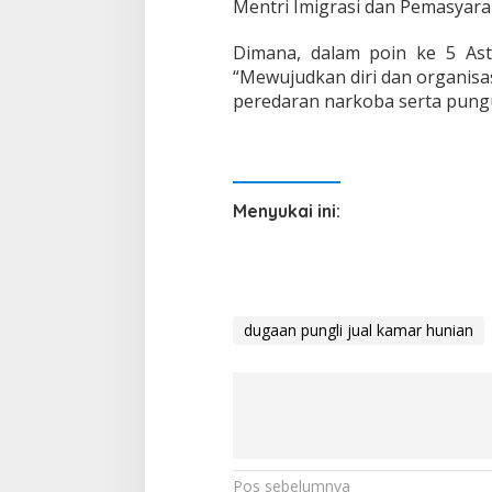
Mentri Imigrasi dan Pemasyara
Dimana, dalam poin ke 5 Asta
“Mewujudkan diri dan organisa
peredaran narkoba serta pungut
Menyukai ini:
dugaan pungli jual kamar hunian
N
Pos sebelumnya