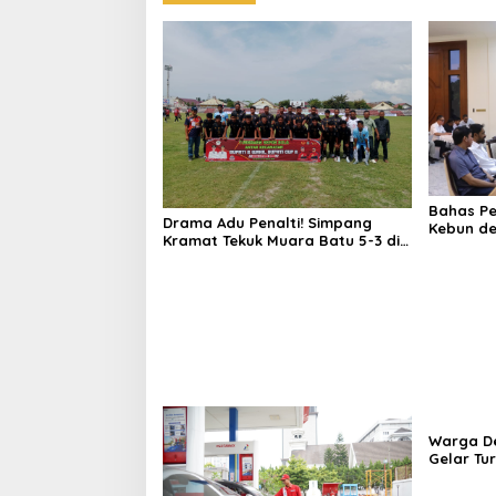
Bahas P
Drama Adu Penalti! Simpang
Kebun de
Kramat Tekuk Muara Batu 5-3 di
Mualem: 
Piala Bupati Aceh Utara
Pak Ment
Warga D
Gelar Tu
Lapanga