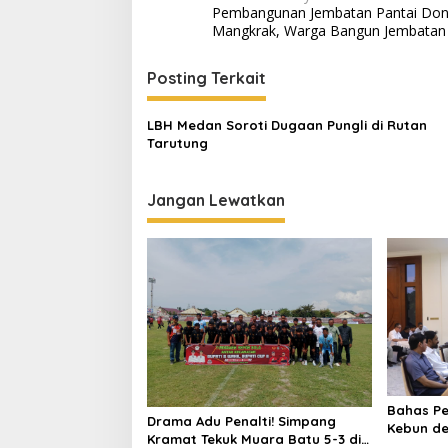
Pembangunan Jembatan Pantai Do
a
Mangkrak, Warga Bangun Jembatan
v
i
Posting Terkait
g
LBH Medan Soroti Dugaan Pungli di Rutan
a
Tarutung
s
i
Jangan Lewatkan
p
o
s
Bahas P
Drama Adu Penalti! Simpang
Kebun de
Kramat Tekuk Muara Batu 5-3 di
Mualem: 