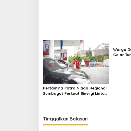
Piala Bupati Aceh Utara
Pak Ment
Warga D
Gelar Tu
Lapanga
Pertamina Patra Niaga Regional
Sumbagut Perkuat Sinergi Lintas
Instansi Dukung Penyaluran BBM
di Aceh
Tinggalkan Balasan