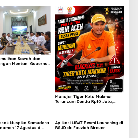
emulihan Sawah dan
ngan Mentan, Gubernur
Kami Butuh Dukungan
eri
Manajer Tiger Kuta Makmur
Terancam Denda Rp10 Juta,
Panitia Turnamen Piala Ketua
KONI Aceh Akan Surati KONI
esak Muspika Samudera
Aplikasi LIBAT Resmi Launching di
rnamen 17 Agustus di
RSUD dr. Fauziah Bireuen
n Blang Kabu