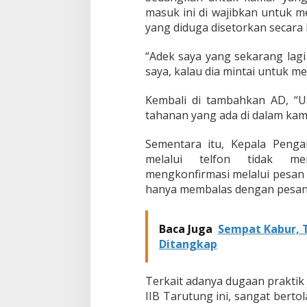
a
masuk ini di wajibkan untuk 
l
yang diduga disetorkan secara
B
e
“Adek saya yang sekarang lagi
l
saya, kalau dia mintai untuk 
i
K
a
Kembali di tambahkan AD, “Untu
m
tahanan yang ada di dalam kamar 
a
r
Sementara itu, Kepala Penga
H
melalui telfon tidak mer
u
n
mengkonfirmasi melalui pesan 
i
hanya membalas dengan pesan s
a
n
Baca Juga
Sempat Kabur, 
Ditangkap
Terkait adanya dugaan praktik 
IIB Tarutung ini, sangat bertol