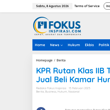
L
e
Sabtu, 8 Agustus 2026
Terms of Service
In
w
a
t
i
k
e
k
o
Home
News
Hukum
Ekbis
Politik
n
t
e
n
Homepage
/
Berita
K
P
KPR Rutan Klas IIB 
R
R
Jual Beli Kamar Hu
u
t
a
Redaksi Fokus Inspirasi
15 Februari 2025
n
Berita
,
Business
,
Hukum
,
Nasional
K
l
a
s