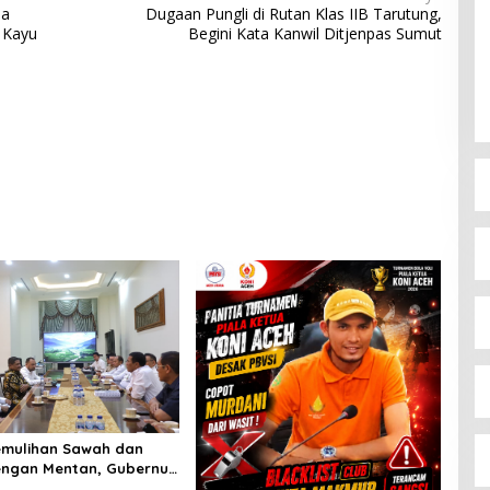
na
Dugaan Pungli di Rutan Klas IIB Tarutung,
 Kayu
Begini Kata Kanwil Ditjenpas Sumut
emulihan Sawah dan
ngan Mentan, Gubernur
Kami Butuh Dukungan