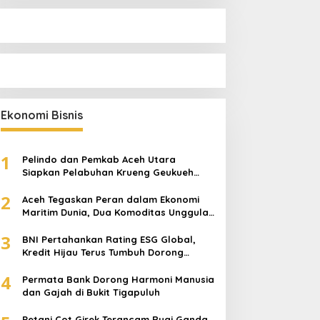
Ekonomi Bisnis
1
Pelindo dan Pemkab Aceh Utara
Siapkan Pelabuhan Krueng Geukueh
Mendunia
2
Aceh Tegaskan Peran dalam Ekonomi
Maritim Dunia, Dua Komoditas Unggulan
Berlayar dari Pelabuhan Krueng
3
Geukueh
BNI Pertahankan Rating ESG Global,
Kredit Hijau Terus Tumbuh Dorong
Transisi Energi Nasional
4
Permata Bank Dorong Harmoni Manusia
dan Gajah di Bukit Tigapuluh
Petani Cot Girek Terancam Rugi Ganda,