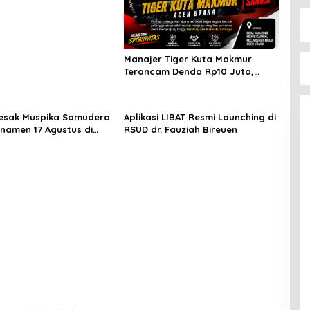
eri
Manajer Tiger Kuta Makmur
Terancam Denda Rp10 Juta,
Panitia Turnamen Piala Ketua
KONI Aceh Akan Surati KONI
esak Muspika Samudera
Aplikasi LIBAT Resmi Launching di
rnamen 17 Agustus di
RSUD dr. Fauziah Bireuen
n Blang Kabu