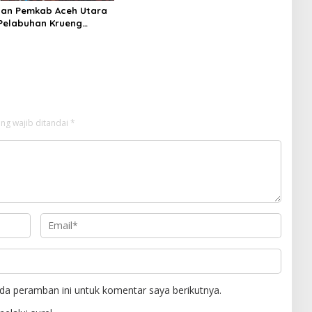
dan Pemkab Aceh Utara
Pelabuhan Krueng
 Mendunia
ng wajib ditandai
*
da peramban ini untuk komentar saya berikutnya.