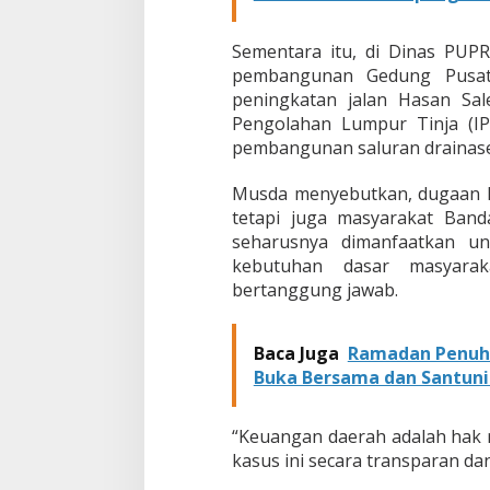
h
Sementara itu, di Dinas PUPR
pembangunan Gedung Pusat P
peningkatan jalan Hasan Sale
Pengolahan Lumpur Tinja (IPL
pembangunan saluran drainase 
Musda menyebutkan, dugaan k
tetapi juga masyarakat Ban
seharusnya dimanfaatkan u
kebutuhan dasar masyarak
bertanggung jawab.
Baca Juga
Ramadan Penuh 
Buka Bersama dan Santuni
“Keuangan daerah adalah hak 
kasus ini secara transparan dan