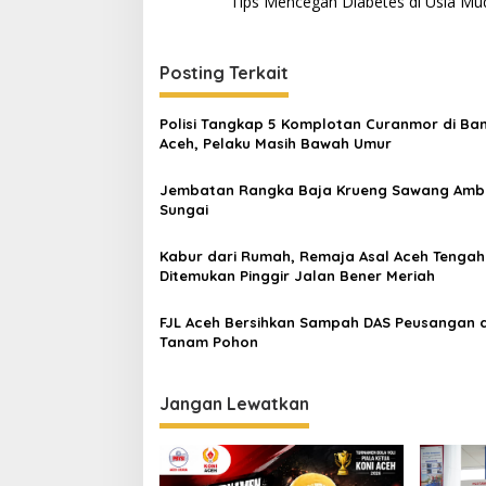
Tips Mencegah Diabetes di Usia Mu
a
v
i
Posting Terkait
g
Polisi Tangkap 5 Komplotan Curanmor di Ba
a
Aceh, Pelaku Masih Bawah Umur
s
Jembatan Rangka Baja Krueng Sawang Amb
i
Sungai
p
o
Kabur dari Rumah, Remaja Asal Aceh Tengah
Ditemukan Pinggir Jalan Bener Meriah
s
FJL Aceh Bersihkan Sampah DAS Peusangan 
Tanam Pohon
Jangan Lewatkan