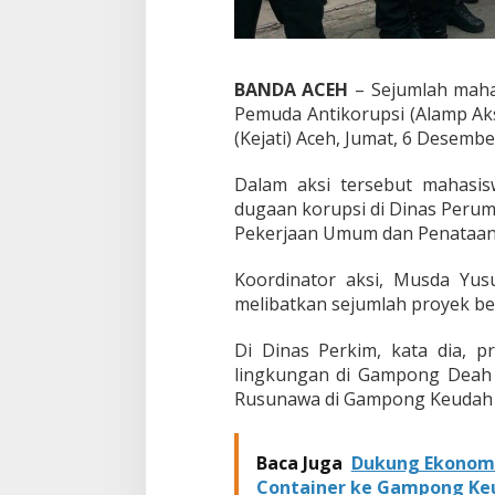
i
n
a
s
BANDA ACEH
– Sejumlah maha
P
Pemuda Antikorupsi (Alamp Aks
e
(Kejati) Aceh, Jumat, 6 Desembe
r
k
i
Dalam aksi tersebut mahasi
m
dugaan korupsi di Dinas Peru
d
Pekerjaan Umum dan Penataan
a
n
P
Koordinator aksi, Musda Yu
U
melibatkan sejumlah proyek be
P
R
Di Dinas Perkim, kata dia, p
B
lingkungan di Gampong Deah R
a
n
Rusunawa di Gampong Keudah se
d
a
A
Baca Juga
Dukung Ekonomi
c
Container ke Gampong Ke
e