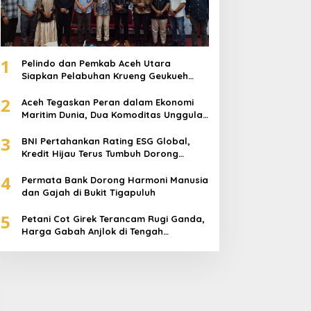
1
Pelindo dan Pemkab Aceh Utara
Siapkan Pelabuhan Krueng Geukueh
Mendunia
2
Aceh Tegaskan Peran dalam Ekonomi
Maritim Dunia, Dua Komoditas Unggulan
Berlayar dari Pelabuhan Krueng
3
Geukueh
BNI Pertahankan Rating ESG Global,
Kredit Hijau Terus Tumbuh Dorong
Transisi Energi Nasional
4
Permata Bank Dorong Harmoni Manusia
dan Gajah di Bukit Tigapuluh
5
Petani Cot Girek Terancam Rugi Ganda,
Harga Gabah Anjlok di Tengah
Serangan Wereng