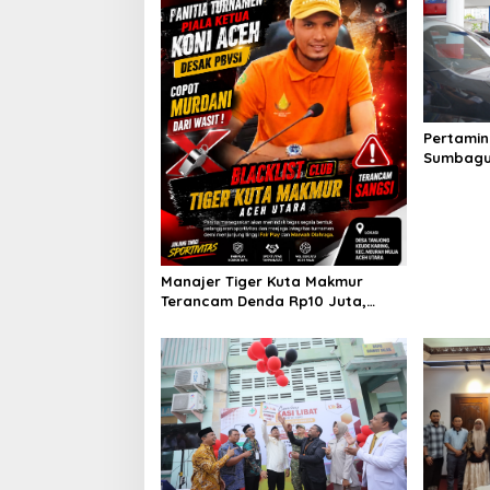
Pertamin
Sumbagut
Instansi
di Aceh
Manajer Tiger Kuta Makmur
Terancam Denda Rp10 Juta,
Panitia Turnamen Piala Ketua
KONI Aceh Akan Surati KONI