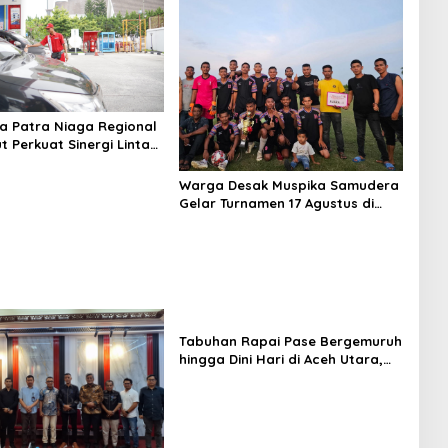
a Patra Niaga Regional
 Perkuat Sinergi Lintas
 Dukung Penyaluran BBM
Warga Desak Muspika Samudera
Gelar Turnamen 17 Agustus di
Lapangan Blang Kabu
Tabuhan Rapai Pase Bergemuruh
hingga Dini Hari di Aceh Utara,
Ikut Diperkuat Tim Aceh Timur