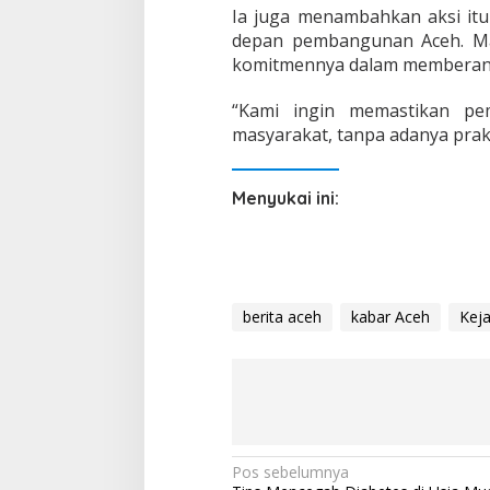
Ia juga menambahkan aksi it
depan pembangunan Aceh. Ma
komitmennya dalam memberanta
“Kami ingin memastikan pe
masyarakat, tanpa adanya prakt
Menyukai ini:
berita aceh
kabar Aceh
Keja
N
Pos sebelumnya