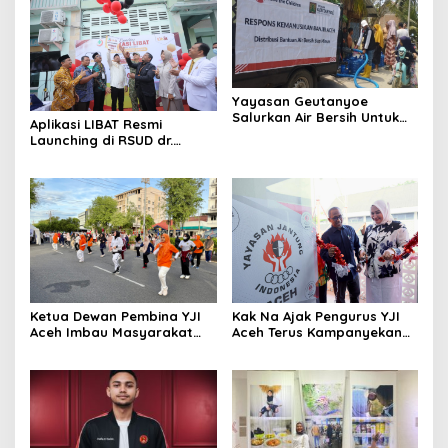
Yayasan Geutanyoe
Salurkan Air Bersih Untuk
Aplikasi LIBAT Resmi
Korban Banjir
Launching di RSUD dr.
Fauziah Bireuen
Ketua Dewan Pembina YJI
Kak Na Ajak Pengurus YJI
Aceh Imbau Masyarakat
Aceh Terus Kampanyekan
Ikut SJS di Car Free Day
Kesehatan Jantung