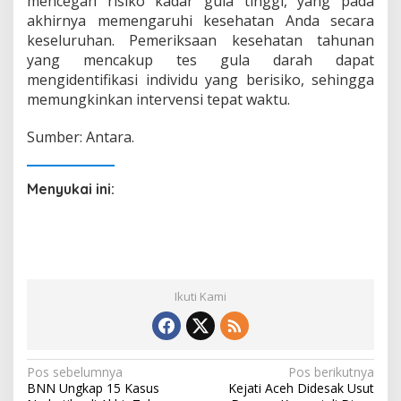
mencegah risiko kadar gula tinggi, yang pada
akhirnya memengaruhi kesehatan Anda secara
keseluruhan. Pemeriksaan kesehatan tahunan
yang mencakup tes gula darah dapat
mengidentifikasi individu yang berisiko, sehingga
memungkinkan intervensi tepat waktu.
Sumber: Antara.
Menyukai ini:
Ikuti Kami
N
Pos sebelumnya
Pos berikutnya
BNN Ungkap 15 Kasus
Kejati Aceh Didesak Usut