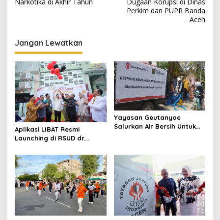
a
Narkotika di Akhir Tahun
Dugaan Korupsi di Dinas
v
Perkim dan PUPR Banda
Aceh
i
g
Jangan Lewatkan
a
s
i
p
o
Yayasan Geutanyoe
s
Salurkan Air Bersih Untuk
Aplikasi LIBAT Resmi
Korban Banjir
Launching di RSUD dr.
Fauziah Bireuen