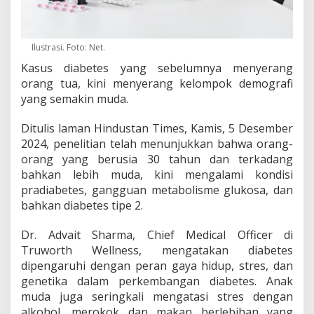
d
i
U
s
Ilustrasi. Foto: Net.
i
Kasus diabetes yang sebelumnya menyerang
a
orang tua, kini menyerang kelompok demografi
M
u
yang semakin muda.
d
a
Ditulis laman Hindustan Times, Kamis, 5 Desember
2024, penelitian telah menunjukkan bahwa orang-
orang yang berusia 30 tahun dan terkadang
bahkan lebih muda, kini mengalami kondisi
pradiabetes, gangguan metabolisme glukosa, dan
bahkan diabetes tipe 2.
Dr. Advait Sharma, Chief Medical Officer di
Truworth Wellness, mengatakan diabetes
dipengaruhi dengan peran gaya hidup, stres, dan
genetika dalam perkembangan diabetes. Anak
muda juga seringkali mengatasi stres dengan
alkohol, merokok dan makan berlebihan yang