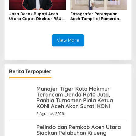
Jasa Desak Bupati Aceh
Fotografer Perempuan
Utara Copot Direktur RSUD
Aceh Tampil di Pameran
Cut Meutia Usai Kasus
“Kita Berhak Sehat” di
Kasur Berbelatung.
Jakarta
View More
Berita Terpopuler
Manajer Tiger Kuta Makmur
Terancam Denda Rp10 Juta,
Panitia Turnamen Piala Ketua
KONI Aceh Akan Surati KONI
3 Agustus 2026
Pelindo dan Pemkab Aceh Utara
Siapkan Pelabuhan Krueng