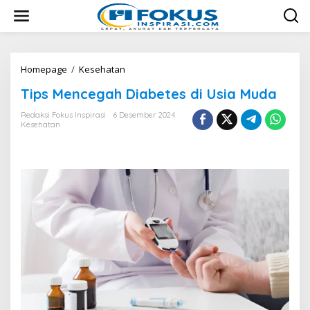
L
e
w
a
t
i
Homepage
/
Kesehatan
T
k
i
Tips Mencegah Diabetes di Usia Muda
e
p
k
s
Redaksi Fokus Inspirasi
6 Desember 2024
o
M
Kesehatan
n
e
t
n
e
c
n
e
g
a
h
D
i
a
b
e
t
e
s