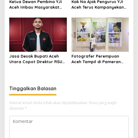
Ketua Dewan Pembina YJI
Kak Na Ajak Pengurus YJI
Aceh Imbau Masyarakat
Aceh Terus Kampanyekan
Ikut SJS di Car Free Day
Kesehatan Jantung
Jasa Desak Bupati Aceh
Fotografer Perempuan
Utara Copot Direktur RSUD
Aceh Tampil di Pameran
Cut Meutia Usai Kasus
“Kita Berhak Sehat” di
Kasur Berbelatung.
Jakarta
Tinggalkan Balasan
Alamat email Anda tidak akan dipublikasikan.
Ruas yang wajib
ditandai
*