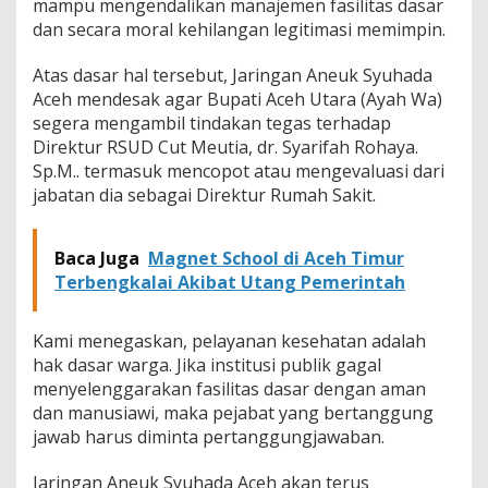
mampu mengendalikan manajemen fasilitas dasar
a
dan secara moral kehilangan legitimasi memimpin.
t
u
Atas dasar hal tersebut, Jaringan Aneuk Syuhada
n
g
Aceh mendesak agar Bupati Aceh Utara (Ayah Wa)
.
segera mengambil tindakan tegas terhadap
Direktur RSUD Cut Meutia, dr. Syarifah Rohaya.
Sp.M.. termasuk mencopot atau mengevaluasi dari
jabatan dia sebagai Direktur Rumah Sakit.
Baca Juga
Magnet School di Aceh Timur
Terbengkalai Akibat Utang Pemerintah
Kami menegaskan, pelayanan kesehatan adalah
hak dasar warga. Jika institusi publik gagal
menyelenggarakan fasilitas dasar dengan aman
dan manusiawi, maka pejabat yang bertanggung
jawab harus diminta pertanggungjawaban.
Jaringan Aneuk Syuhada Aceh akan terus