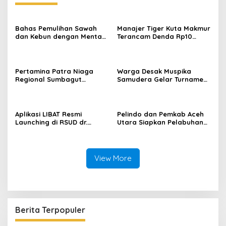
Bahas Pemulihan Sawah
Manajer Tiger Kuta Makmur
dan Kebun dengan Mentan,
Terancam Denda Rp10
Gubernur Mualem: Kami
Juta, Panitia Turnamen
Butuh Dukungan Pak
Piala Ketua KONI Aceh Akan
Menteri
Surati KONI
Pertamina Patra Niaga
Warga Desak Muspika
Regional Sumbagut
Samudera Gelar Turnamen
Perkuat Sinergi Lintas
17 Agustus di Lapangan
Instansi Dukung Penyaluran
Blang Kabu
BBM di Aceh
Aplikasi LIBAT Resmi
Pelindo dan Pemkab Aceh
Launching di RSUD dr.
Utara Siapkan Pelabuhan
Fauziah Bireuen
Krueng Geukueh Mendunia
View More
Berita Terpopuler