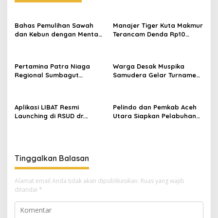
s
Bahas Pemulihan Sawah
Manajer Tiger Kuta Makmur
dan Kebun dengan Mentan,
Terancam Denda Rp10
Gubernur Mualem: Kami
Juta, Panitia Turnamen
Butuh Dukungan Pak
Piala Ketua KONI Aceh Akan
Menteri
Surati KONI
Pertamina Patra Niaga
Warga Desak Muspika
Regional Sumbagut
Samudera Gelar Turnamen
Perkuat Sinergi Lintas
17 Agustus di Lapangan
Instansi Dukung Penyaluran
Blang Kabu
BBM di Aceh
Aplikasi LIBAT Resmi
Pelindo dan Pemkab Aceh
Launching di RSUD dr.
Utara Siapkan Pelabuhan
Fauziah Bireuen
Krueng Geukueh Mendunia
Tinggalkan Balasan
Alamat email Anda tidak akan dipublikasikan.
Ruas yang wajib
ditandai
*