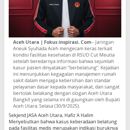
t
a
r
a
C
o
p
o
Aceh Utara | Fokus inspirasi. Com
– Jaringan
t
Aneuk Syuhada Aceh mengecam keras terkait
D
kondisi fasilitas kesehatan di RSUD Cut Meutia
i
setelah beredarnya informasi bahwa sejumlah
r
e
kasur pasien dinyatakan “berbelatung”. Kejadian
k
ini menunjukkan kegagalan manajemen rumah
t
sakit dalam menjaga kebersihan dan standar
u
pelayanan dasar kepada masyarakat, dan sangat
r
R
bertolak belakang dengan slogan Aceh Utara
S
Bangkit yang selama ini di gaungkan oleh Bupati
U
Aceh Utara. Selasa (30/9/2025).
D
C
Sekjend JASA Aceh Utara, Hafiz A Halim
u
Menyebutkan bahwa kasus keberadaan belatung
t
pada fasilitas medis merupakan indikasi buruknya
M