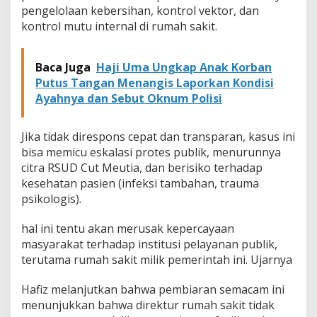
pengelolaan kebersihan, kontrol vektor, dan
e
u
kontrol mutu internal di rumah sakit.
t
i
a
Baca Juga
Haji Uma Ungkap Anak Korban
U
Putus Tangan Menangis Laporkan Kondisi
s
Ayahnya dan Sebut Oknum Polisi
a
i
K
Jika tidak direspons cepat dan transparan, kasus ini
a
s
bisa memicu eskalasi protes publik, menurunnya
u
citra RSUD Cut Meutia, dan berisiko terhadap
s
kesehatan pasien (infeksi tambahan, trauma
K
psikologis).
a
s
u
hal ini tentu akan merusak kepercayaan
r
masyarakat terhadap institusi pelayanan publik,
B
terutama rumah sakit milik pemerintah ini. Ujarnya
e
r
Hafiz melanjutkan bahwa pembiaran semacam ini
b
e
menunjukkan bahwa direktur rumah sakit tidak
l