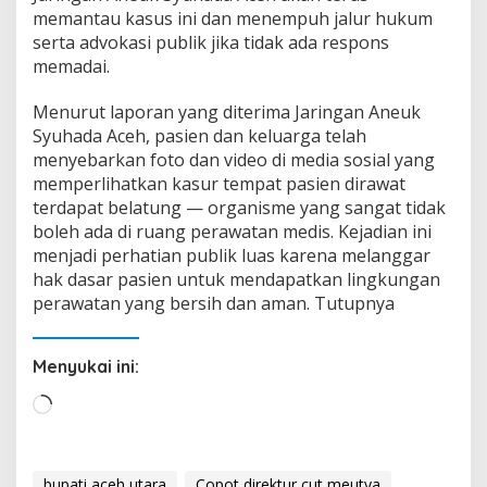
memantau kasus ini dan menempuh jalur hukum
serta advokasi publik jika tidak ada respons
memadai.
Menurut laporan yang diterima Jaringan Aneuk
Syuhada Aceh, pasien dan keluarga telah
menyebarkan foto dan video di media sosial yang
memperlihatkan kasur tempat pasien dirawat
terdapat belatung — organisme yang sangat tidak
boleh ada di ruang perawatan medis. Kejadian ini
menjadi perhatian publik luas karena melanggar
hak dasar pasien untuk mendapatkan lingkungan
perawatan yang bersih dan aman. Tutupnya
Menyukai ini:
M
e
m
u
bupati aceh utara
Copot direktur cut meutya