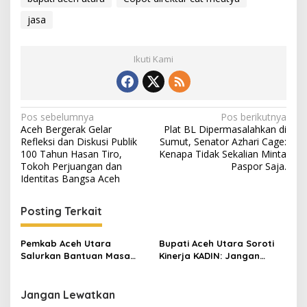
a
jasa
t
.
.
Ikuti Kami
.
N
Pos sebelumnya
Pos berikutnya
Aceh Bergerak Gelar
Plat BL Dipermasalahkan di
a
Refleksi dan Diskusi Publik
Sumut, Senator Azhari Cage:
v
100 Tahun Hasan Tiro,
Kenapa Tidak Sekalian Minta
Tokoh Perjuangan dan
Paspor Saja.
i
Identitas Bangsa Aceh
g
Posting Terkait
a
s
Pemkab Aceh Utara
Bupati Aceh Utara Soroti
i
Salurkan Bantuan Masa
Kinerja KADIN: Jangan
p
Panik
Hanya Berandai-andai,
Harus Jemput Bola!
o
Jangan Lewatkan