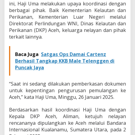
ini, Haji Uma melakukan upaya koordinasi dengan
g
berbagai pihak. Baik Kementerian Kelautan dan
k
a
Perikanan, Kementerian Luar Negeri melalui
n
Direktorat Perlindungan WNI, Dinas Kelautan dan
A
Perikanan (DKP) Aceh, keluarga nelayan dan pihak
w
terkait lainnya.
a
l
F
e
Baca Juga
Satgas Ops Damai Cartenz
b
Berhasil Tangkap KKB Male Telenggen di
r
Puncak Jaya
u
a
r
“Saat ini sedang dilakukan pemberkasan dokumen
i
untuk kepentingan pengurusan pemulangan ke
M
Aceh,” kata Haji Uma, Minggu, 26 Januari 2025.
e
n
d
Berdasarkan hasil koordinasi Haji Uma dengan
a
Kepala DKP Aceh, Aliman, ketujuh nelayan
t
rencananya dipulangkan ke Aceh melalui Bandara
a
Internasional Kualanamu, Sumatera Utara, pada 2
n
g