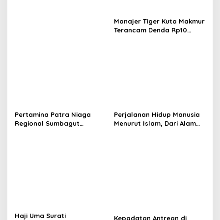
Menteri
Manajer Tiger Kuta Makmur
Terancam Denda Rp10
Juta, Panitia Turnamen
Piala Ketua KONI Aceh Akan
Surati KONI
Pertamina Patra Niaga
Perjalanan Hidup Manusia
Regional Sumbagut
Menurut Islam, Dari Alam
Perkuat Monitoring
Ruh hingga Akhirat
Distribusi, Pastikan
Pasokan BBM Tetap
Terjaga di Aceh, Riau, dan
Kepulauan Riau
Haji Uma Surati
Kepadatan Antrean di