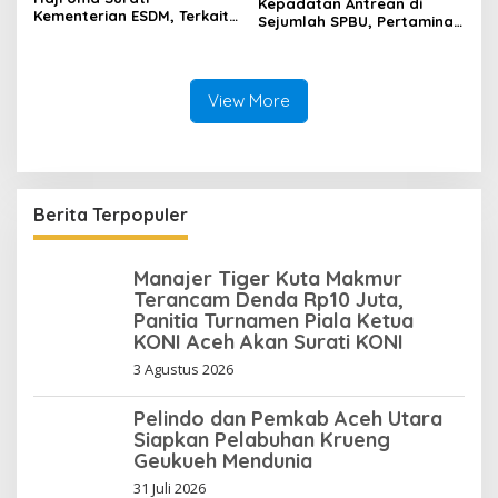
Kepadatan Antrean di
Kementerian ESDM, Terkait
Sejumlah SPBU, Pertamina
Izin Tambang di Beutong
Niaga Regional Sumbagut
Ateuh Banggalang
Tingkatkan Penyaluran dan
Optimalkan Distribusi BBM
di Aceh
View More
Berita Terpopuler
Manajer Tiger Kuta Makmur
Terancam Denda Rp10 Juta,
Panitia Turnamen Piala Ketua
KONI Aceh Akan Surati KONI
3 Agustus 2026
Pelindo dan Pemkab Aceh Utara
Siapkan Pelabuhan Krueng
Geukueh Mendunia
31 Juli 2026