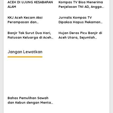
Dukungan Psikososial
ACEH DI UJUNG KESABARAN
Kompas TV Bisa Menerima
p
ALAM
Penjelasan TNI AD, Anggap
Persoalan Sudah Selesai
o
KKJ Aceh Kecam Aksi
Jurnalis Kompas TV
s
Perampasan dan
Dipaksa Hapus Rekaman
Penghapusan Karya
Saat Meliput di Posko
Jurnalistik oleh TNI
Bencana Aceh
Banjir Tak Surut Dua Hari,
Hujan Deras Picu Banjir di
Ratusan Keluarga di Aceh
Aceh Utara, Sejumlah
Utara Mengungsi
Kecamatan Terendam
Jangan Lewatkan
Bahas Pemulihan Sawah
dan Kebun dengan Mentan,
Gubernur Mualem: Kami
Butuh Dukungan Pak