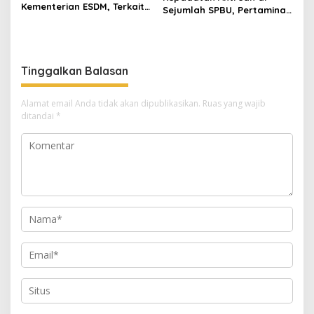
Kementerian ESDM, Terkait
Sejumlah SPBU, Pertamina
Izin Tambang di Beutong
Niaga Regional Sumbagut
Ateuh Banggalang
Tingkatkan Penyaluran dan
Optimalkan Distribusi BBM
di Aceh
Tinggalkan Balasan
Alamat email Anda tidak akan dipublikasikan.
Ruas yang wajib
ditandai
*