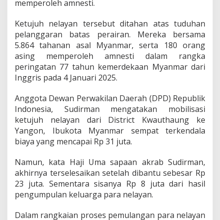
memperoleh amnesti.
h
a
Ketujuh nelayan tersebut ditahan atas tuduhan
n
O
pelanggaran batas perairan. Mereka bersama
t
5.864 tahanan asal Myanmar, serta 180 orang
o
asing memperoleh amnesti dalam rangka
r
peringatan 77 tahun kemerdekaan Myanmar dari
i
Inggris pada 4 Januari 2025.
t
a
s
Anggota Dewan Perwakilan Daerah (DPD) Republik
M
Indonesia, Sudirman mengatakan mobilisasi
y
ketujuh nelayan dari District Kwauthaung ke
a
Yangon, Ibukota Myanmar sempat terkendala
n
m
biaya yang mencapai Rp 31 juta.
a
r
Namun, kata Haji Uma sapaan akrab Sudirman,
D
akhirnya terselesaikan setelah dibantu sebesar Rp
i
23 juta. Sementara sisanya Rp 8 juta dari hasil
p
u
pengumpulan keluarga para nelayan.
l
a
Dalam rangkaian proses pemulangan para nelayan
n