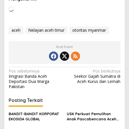
M
e
m
u
aceh
Nelayan aceh timur
otoritas myanmar
a
t
Ikuti Kami
.
.
.
N
Pos sebelumnya
Pos berikutnya
Imigrasi Banda Aceh
Seekor Gajah Sumatra di
a
Deportasi Dua Warga
Aceh Kurus dan Lemah
v
Pakistan
i
Posting Terkait
g
a
BANDIT-BANDIT KORPORAT
USK Perkuat Pemulihan
s
EKOSIDA GLOBAL
Anak Pascabencana Aceh
Lewat Bantuan Gizi dan
i