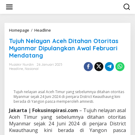
L
e
w
a
t
i
Homepage
/
Headline
T
k
u
Tujuh Nelayan Aceh Ditahan Otoritas
e
j
k
u
Myanmar Dipulangkan Awal Februari
o
h
Mendatang
n
N
t
e
Muzakir Nurdin
26 Januari 2025
e
l
Headline
,
Nasional
n
a
y
a
n
Tujuh nelayan asal Aceh Timur yang sebelumnya ditahan otoritas
A
Myanmar sejak 24 Juni 2024 di penjara District Kwauthaung kini
c
berada di Yangon pasca memperoleh amnesti.
e
Jakarta | Fokusinspirasi.com
– Tujuh nelayan asal
h
Aceh Timur yang sebelumnya ditahan otoritas
D
i
Myanmar sejak 24 Juni 2024 di penjara District
t
Kwauthaung kini berada di Yangon pasca
a