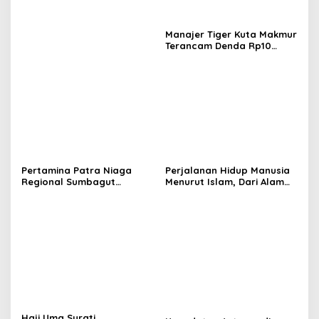
Menteri
Manajer Tiger Kuta Makmur
Terancam Denda Rp10
Juta, Panitia Turnamen
Piala Ketua KONI Aceh Akan
Surati KONI
Pertamina Patra Niaga
Perjalanan Hidup Manusia
Regional Sumbagut
Menurut Islam, Dari Alam
Perkuat Monitoring
Ruh hingga Akhirat
Distribusi, Pastikan
Pasokan BBM Tetap
Terjaga di Aceh, Riau, dan
Kepulauan Riau
Haji Uma Surati