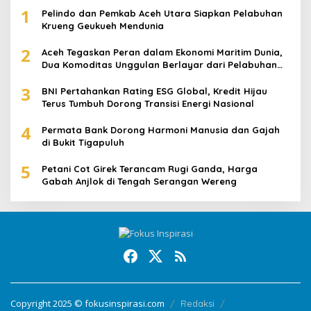
1
Pelindo dan Pemkab Aceh Utara Siapkan Pelabuhan
Krueng Geukueh Mendunia
2
Aceh Tegaskan Peran dalam Ekonomi Maritim Dunia,
Dua Komoditas Unggulan Berlayar dari Pelabuhan
Krueng Geukueh
3
BNI Pertahankan Rating ESG Global, Kredit Hijau
Terus Tumbuh Dorong Transisi Energi Nasional
4
Permata Bank Dorong Harmoni Manusia dan Gajah
di Bukit Tigapuluh
5
Petani Cot Girek Terancam Rugi Ganda, Harga
Gabah Anjlok di Tengah Serangan Wereng
Copyright 2025 © fokusinspirasi.com
Redaksi