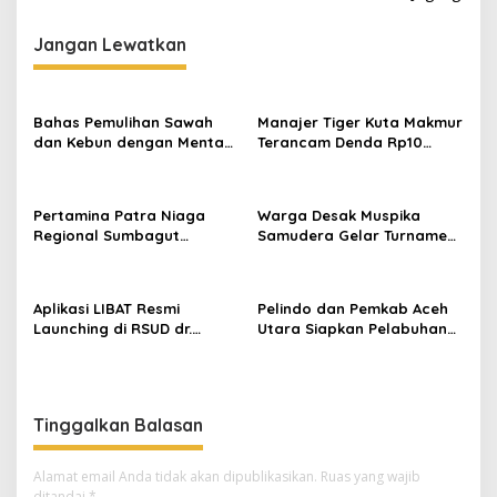
i
g
Jangan Lewatkan
a
s
Bahas Pemulihan Sawah
Manajer Tiger Kuta Makmur
i
dan Kebun dengan Mentan,
Terancam Denda Rp10
p
Gubernur Mualem: Kami
Juta, Panitia Turnamen
Butuh Dukungan Pak
Piala Ketua KONI Aceh Akan
o
Menteri
Surati KONI
Pertamina Patra Niaga
Warga Desak Muspika
s
Regional Sumbagut
Samudera Gelar Turnamen
Perkuat Sinergi Lintas
17 Agustus di Lapangan
Instansi Dukung Penyaluran
Blang Kabu
BBM di Aceh
Aplikasi LIBAT Resmi
Pelindo dan Pemkab Aceh
Launching di RSUD dr.
Utara Siapkan Pelabuhan
Fauziah Bireuen
Krueng Geukueh Mendunia
Tinggalkan Balasan
Alamat email Anda tidak akan dipublikasikan.
Ruas yang wajib
ditandai
*