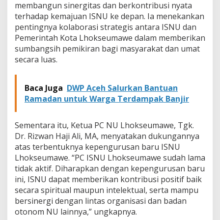
membangun sinergitas dan berkontribusi nyata
a
terhadap kemajuan ISNU ke depan. Ia menekankan
t
2
pentingnya kolaborasi strategis antara ISNU dan
0
Pemerintah Kota Lhokseumawe dalam memberikan
2
sumbangsih pemikiran bagi masyarakat dan umat
5
secara luas.
–
2
0
Baca Juga
DWP Aceh Salurkan Bantuan
3
0
Ramadan untuk Warga Terdampak Banjir
Sementara itu, Ketua PC NU Lhokseumawe, Tgk.
Dr. Rizwan Haji Ali, MA, menyatakan dukungannya
atas terbentuknya kepengurusan baru ISNU
Lhokseumawe. “PC ISNU Lhokseumawe sudah lama
tidak aktif. Diharapkan dengan kepengurusan baru
ini, ISNU dapat memberikan kontribusi positif baik
secara spiritual maupun intelektual, serta mampu
bersinergi dengan lintas organisasi dan badan
otonom NU lainnya,” ungkapnya.