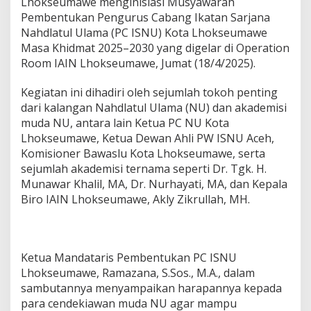
Lhokseumawe menginisiasi Musyawarah
e
Pembentukan Pengurus Cabang Ikatan Sarjana
m
Nahdlatul Ulama (PC ISNU) Kota Lhokseumawe
b
Masa Khidmat 2025–2030 yang digelar di Operation
e
n
Room IAIN Lhokseumawe, Jumat (18/4/2025).
t
u
Kegiatan ini dihadiri oleh sejumlah tokoh penting
k
dari kalangan Nahdlatul Ulama (NU) dan akademisi
a
muda NU, antara lain Ketua PC NU Kota
n
P
Lhokseumawe, Ketua Dewan Ahli PW ISNU Aceh,
C
Komisioner Bawaslu Kota Lhokseumawe, serta
I
sejumlah akademisi ternama seperti Dr. Tgk. H.
S
Munawar Khalil, MA, Dr. Nurhayati, MA, dan Kepala
N
U
Biro IAIN Lhokseumawe, Akly Zikrullah, MH.
M
a
s
a
Ketua Mandataris Pembentukan PC ISNU
K
Lhokseumawe, Ramazana, S.Sos., M.A., dalam
h
i
sambutannya menyampaikan harapannya kepada
d
para cendekiawan muda NU agar mampu
m