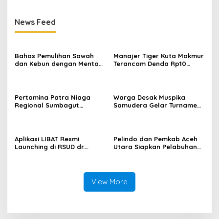
News Feed
Bahas Pemulihan Sawah
Manajer Tiger Kuta Makmur
dan Kebun dengan Mentan,
Terancam Denda Rp10
Gubernur Mualem: Kami
Juta, Panitia Turnamen
Butuh Dukungan Pak
Piala Ketua KONI Aceh Akan
Menteri
Surati KONI
Pertamina Patra Niaga
Warga Desak Muspika
Regional Sumbagut
Samudera Gelar Turnamen
Perkuat Sinergi Lintas
17 Agustus di Lapangan
Instansi Dukung Penyaluran
Blang Kabu
BBM di Aceh
Aplikasi LIBAT Resmi
Pelindo dan Pemkab Aceh
Launching di RSUD dr.
Utara Siapkan Pelabuhan
Fauziah Bireuen
Krueng Geukueh Mendunia
View More