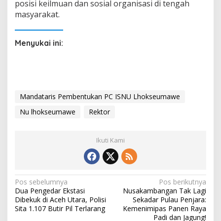
posisi keilmuan dan sosial organisasi di tengah
masyarakat.
Menyukai ini:
Mandataris Pembentukan PC ISNU Lhokseumawe
Nu lhokseumawe
Rektor
Ikuti Kami
N
Pos sebelumnya
Pos berikutnya
Dua Pengedar Ekstasi
Nusakambangan Tak Lagi
a
Dibekuk di Aceh Utara, Polisi
Sekadar Pulau Penjara:
v
Sita 1.107 Butir Pil Terlarang
Kemenimipas Panen Raya
Padi dan Jagung!