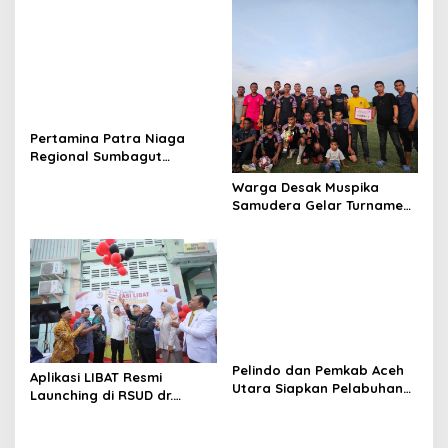
Piala Ketua KONI Aceh Akan
Surati KONI
Pertamina Patra Niaga
Regional Sumbagut
Perkuat Sinergi Lintas
Warga Desak Muspika
Instansi Dukung Penyaluran
Samudera Gelar Turnamen
BBM di Aceh
17 Agustus di Lapangan
Blang Kabu
Pelindo dan Pemkab Aceh
Aplikasi LIBAT Resmi
Utara Siapkan Pelabuhan
Launching di RSUD dr.
Krueng Geukueh Mendunia
Fauziah Bireuen