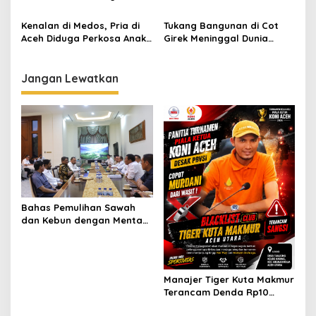
Sungai Arakundo
17 Pria di Tiga Lokasi
Kenalan di Medos, Pria di
Tukang Bangunan di Cot
Aceh Diduga Perkosa Anak
Girek Meninggal Dunia
14 Tahun dan Ancam Sebar
Diduga Tersengat Listrik
Video Asusila
Saat Bekerja
Jangan Lewatkan
Bahas Pemulihan Sawah
dan Kebun dengan Mentan,
Gubernur Mualem: Kami
Butuh Dukungan Pak
Menteri
Manajer Tiger Kuta Makmur
Terancam Denda Rp10
Juta, Panitia Turnamen