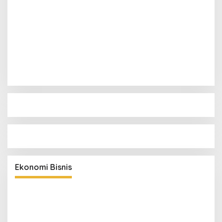
1
Pelindo dan Pemkab Aceh Utara Siapkan Pelabuhan
Krueng Geukueh Mendunia
2
Aceh Tegaskan Peran dalam Ekonomi Maritim Dunia,
Dua Komoditas Unggulan Berlayar dari Pelabuhan
Krueng Geukueh
3
BNI Pertahankan Rating ESG Global, Kredit Hijau
Terus Tumbuh Dorong Transisi Energi Nasional
4
Permata Bank Dorong Harmoni Manusia dan Gajah
di Bukit Tigapuluh
5
Petani Cot Girek Terancam Rugi Ganda, Harga
Gabah Anjlok di Tengah Serangan Wereng