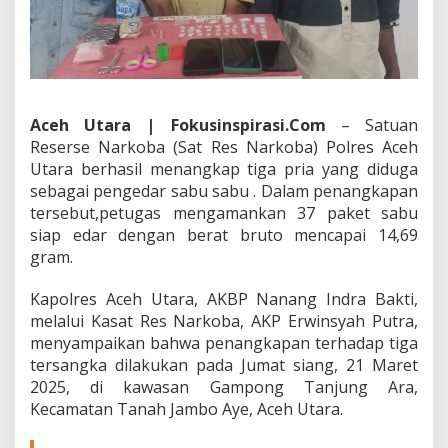
T
a
n
g
k
a
p
Aceh Utara | Fokusinspirasi.Com
– Satuan
P
Reserse Narkoba (Sat Res Narkoba) Polres Aceh
o
Utara berhasil menangkap tiga pria yang diduga
l
sebagai pengedar sabu sabu . Dalam penangkapan
i
s
tersebut,petugas mengamankan 37 paket sabu
i
siap edar dengan berat bruto mencapai 14,69
K
gram.
a
r
Kapolres Aceh Utara, AKBP Nanang Indra Bakti,
e
n
melalui Kasat Res Narkoba, AKP Erwinsyah Putra,
a
menyampaikan bahwa penangkapan terhadap tiga
M
tersangka dilakukan pada Jumat siang, 21 Maret
e
2025, di kawasan Gampong Tanjung Ara,
n
Kecamatan Tanah Jambo Aye, Aceh Utara.
g
e
d