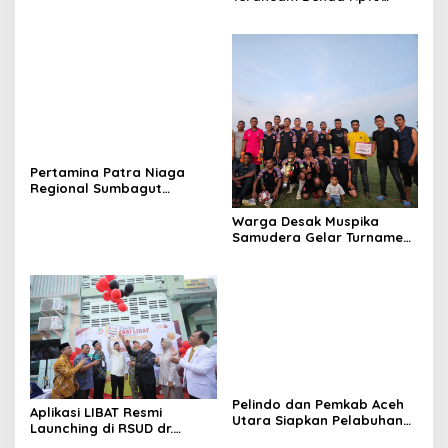
Juta, Panitia Turnamen
Piala Ketua KONI Aceh Akan
Surati KONI
Pertamina Patra Niaga
Regional Sumbagut
Perkuat Sinergi Lintas
Instansi Dukung Penyaluran
Warga Desak Muspika
BBM di Aceh
Samudera Gelar Turnamen
17 Agustus di Lapangan
Blang Kabu
Pelindo dan Pemkab Aceh
Aplikasi LIBAT Resmi
Utara Siapkan Pelabuhan
Launching di RSUD dr.
Krueng Geukueh Mendunia
Fauziah Bireuen