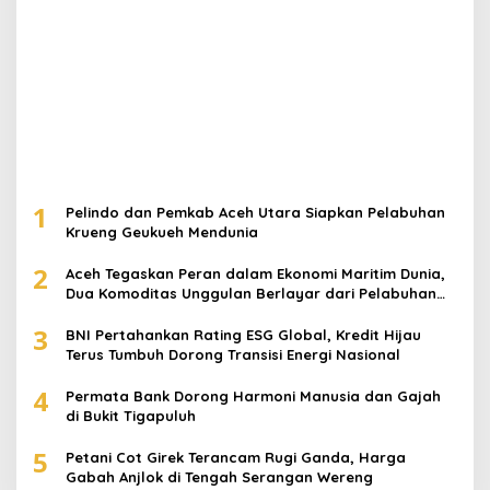
Copyright 2025 © fokusinspirasi.com
Redaksi
Pedoman Media Siber
Disclaimer
Privacy & Policy
Terms & Conditions
Hubungi Kami
Index Berita