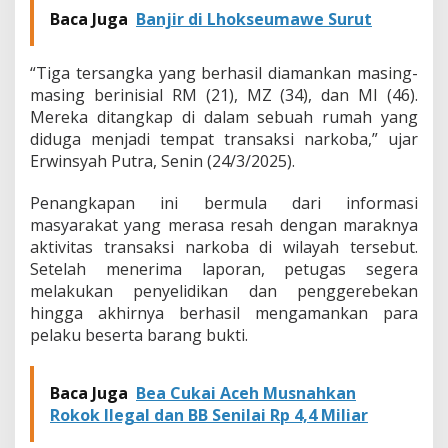
a
Baca Juga
Banjir di Lhokseumawe Surut
r
k
a
“Tiga tersangka yang berhasil diamankan masing-
n
masing berinisial RM (21), MZ (34), dan MI (46).
S
Mereka ditangkap di dalam sebuah rumah yang
a
diduga menjadi tempat transaksi narkoba,” ujar
b
u
Erwinsyah Putra, Senin (24/3/2025).
S
a
Penangkapan ini bermula dari informasi
b
masyarakat yang merasa resah dengan maraknya
u
aktivitas transaksi narkoba di wilayah tersebut.
Setelah menerima laporan, petugas segera
melakukan penyelidikan dan penggerebekan
hingga akhirnya berhasil mengamankan para
pelaku beserta barang bukti.
Baca Juga
Bea Cukai Aceh Musnahkan
Rokok Ilegal dan BB Senilai Rp 4,4 Miliar