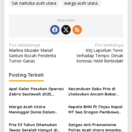
Sat narkoba aceh utara
warga aceh utara.
t
.
.
Ikuti Kami
.
N
Pos sebelumnya
Pos berikutnya
Marlina Muzakir Manaf
KKJ Laporkan Teror
a
Santuni Bocah Penderita
terhadap Tempo: Desak
v
Tumor Ganas
Komnas HAM Bertindak!
i
Posting Terkait
g
a
Apel Gelar Pasukan Operasi
Kecanduan Sabu Pria di
s
Zebra Seulawah 2025,
Lhoksukon Ancam Bakar
Berikut Sasarannya
Rumah dan Pukul Ibunya
i
Warga Aceh Utara
Kepala BNN RI Tinjau Kapal
p
Meninggal Dunia Dalam
MT Sea Dragon Pembawa
Insiden Kecelakaan
Sabu di Batam
o
Pria 53 Tahun Ditemukan
Satgas Anti Premanisme
s
Tewas Setelah Hanyut di
Polres Aceh Utara Amankan