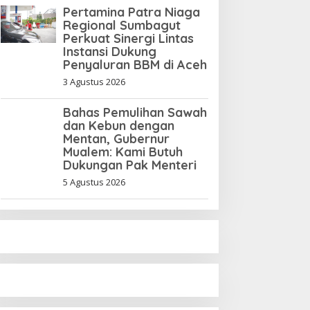
Pertamina Patra Niaga
anajer Tiger Kuta
Regional Sumbagut
akmur Terancam Denda
Perkuat Sinergi Lintas
Instansi Dukung
p10 Juta, Panitia
Penyaluran BBM di Aceh
urnamen Piala Ketua KONI
ceh Akan Surati KONI
3 Agustus 2026
Bahas Pemulihan Sawah
dan Kebun dengan
Mentan, Gubernur
Mualem: Kami Butuh
Dukungan Pak Menteri
5 Agustus 2026