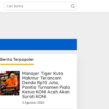
Berita Terpopuler
Manajer Tiger Kuta
BNI Pertahankan Rating
Makmur Terancam
ESG Global, Kredit Hijau
Denda Rp10 Juta,
Terus Tumbuh Dorong
Panitia Turnamen Piala
Transisi Energi Nasional
Ketua KONI Aceh Akan
Surati KONI
3 Agustus 2026