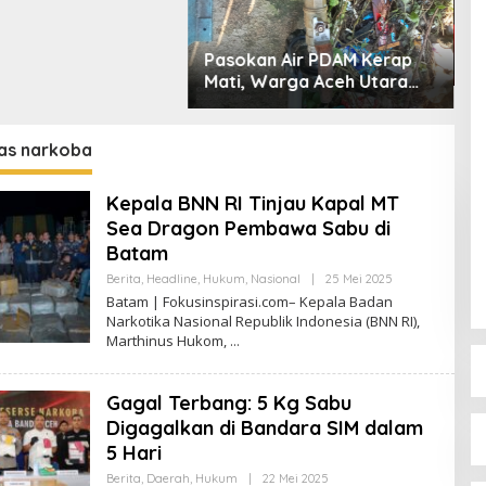
M
M
Pasokan Air PDAM Kerap
R
Mati, Warga Aceh Utara
T
Desak Bupati Copot
A
Direktur PDAM
as narkoba
Kepala BNN RI Tinjau Kapal MT
Sea Dragon Pembawa Sabu di
Batam
Berita
,
Headline
,
Hukum
,
Nasional
|
25 Mei 2025
O
L
Batam | Fokusinspirasi.com– Kepala Badan
E
Narkotika Nasional Republik Indonesia (BNN RI),
H
Marthinus Hukom,
R
E
D
A
Gagal Terbang: 5 Kg Sabu
K
S
Digagalkan di Bandara SIM dalam
I
F
5 Hari
O
K
Berita
,
Daerah
,
Hukum
|
22 Mei 2025
O