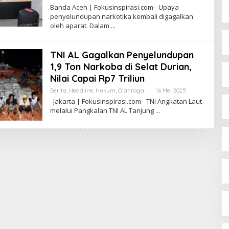
U
L
Banda Aceh | Fokusinspirasi.com– Upaya
S
E
penyelundupan narkotika kembali digagalkan
I
H
N
oleh aparat. Dalam
R
S
E
P
D
I
A
TNI AL Gagalkan Penyelundupan
R
K
A
S
1,9 Ton Narkoba di Selat Durian,
S
I
I
F
Nilai Capai Rp7 Triliun
O
K
Berita
,
Headline
,
Hukum
,
Olahraga
|
16 Mei 2025
O
U
L
Jakarta | Fokusinspirasi.com– TNI Angkatan Laut
S
E
melalui Pangkalan TNI AL Tanjung
I
H
N
R
S
E
P
D
I
A
R
K
A
S
S
I
I
F
O
K
U
S
I
N
S
P