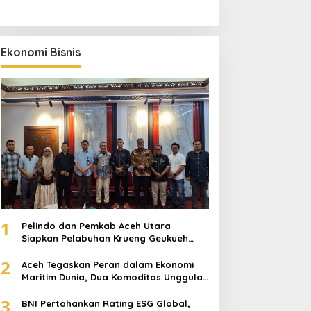
Ekonomi Bisnis
1
Pelindo dan Pemkab Aceh Utara
Siapkan Pelabuhan Krueng Geukueh
Mendunia
2
Aceh Tegaskan Peran dalam Ekonomi
Maritim Dunia, Dua Komoditas Unggulan
Berlayar dari Pelabuhan Krueng
3
Geukueh
BNI Pertahankan Rating ESG Global,