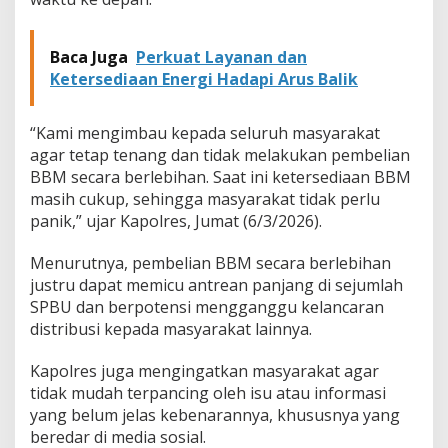
a
k
P
Baca Juga
Perkuat Layanan dan
e
Ketersediaan Energi Hadapi Arus Balik
r
l
u
“Kami mengimbau kepada seluruh masyarakat
P
agar tetap tenang dan tidak melakukan pembelian
a
BBM secara berlebihan. Saat ini ketersediaan BBM
n
i
masih cukup, sehingga masyarakat tidak perlu
c
panik,” ujar Kapolres, Jumat (6/3/2026).
B
u
Menurutnya, pembelian BBM secara berlebihan
y
justru dapat memicu antrean panjang di sejumlah
i
n
SPBU dan berpotensi mengganggu kelancaran
g
distribusi kepada masyarakat lainnya.
B
B
Kapolres juga mengingatkan masyarakat agar
M
tidak mudah terpancing oleh isu atau informasi
yang belum jelas kebenarannya, khususnya yang
beredar di media sosial.