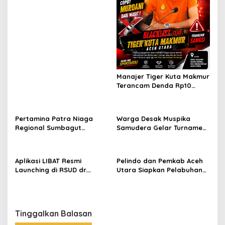
s
Menteri
Manajer Tiger Kuta Makmur
Terancam Denda Rp10
Juta, Panitia Turnamen
Piala Ketua KONI Aceh Akan
Surati KONI
Pertamina Patra Niaga
Warga Desak Muspika
Regional Sumbagut
Samudera Gelar Turnamen
Perkuat Sinergi Lintas
17 Agustus di Lapangan
Instansi Dukung Penyaluran
Blang Kabu
BBM di Aceh
Aplikasi LIBAT Resmi
Pelindo dan Pemkab Aceh
Launching di RSUD dr.
Utara Siapkan Pelabuhan
Fauziah Bireuen
Krueng Geukueh Mendunia
Tinggalkan Balasan