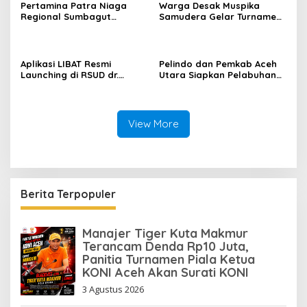
Pertamina Patra Niaga
Warga Desak Muspika
Regional Sumbagut
Samudera Gelar Turnamen
Perkuat Sinergi Lintas
17 Agustus di Lapangan
Instansi Dukung Penyaluran
Blang Kabu
BBM di Aceh
Aplikasi LIBAT Resmi
Pelindo dan Pemkab Aceh
Launching di RSUD dr.
Utara Siapkan Pelabuhan
Fauziah Bireuen
Krueng Geukueh Mendunia
View More
Berita Terpopuler
Manajer Tiger Kuta Makmur
Terancam Denda Rp10 Juta,
Panitia Turnamen Piala Ketua
KONI Aceh Akan Surati KONI
3 Agustus 2026