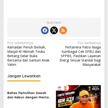
Ikuti Kami
N
Pos sebelumnya
Pos berikutnya
Ramadan Penuh Berkah,
Pertamina Patra Niaga
a
Masjid Al Hikmah Teuku
Sumbagut Cek SPBU dan
v
Bintang Gelar Buka
SPPBE, Pastikan Layanan
Bersama dan Santuni Anak
Energi Sesuai Standar bagi
i
Yatim
Masyarakat
g
Jangan Lewatkan
a
s
i
Bahas Pemulihan Sawah
p
dan Kebun dengan Mentan,
Gubernur Mualem: Kami
o
Butuh Dukungan Pak