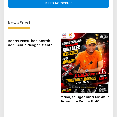
News Feed
Bahas Pemulihan Sawah
dan Kebun dengan Mentan,
Gubernur Mualem: Kami
Butuh Dukungan Pak
Menteri
Manajer Tiger Kuta Makmur
Terancam Denda Rp10
Juta, Panitia Turnamen
Piala Ketua KONI Aceh Akan
Surati KONI