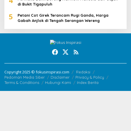
4
di Bukit Tigapuluh
5
Petani Cot Girek Terancam Rugi Ganda, Harga
Gabah Anjlok di Tengah Serangan Wereng
Copyright 2025 © fokusinspirasi.com
Redaksi
Pedoman Media Siber
Disclaimer
Privacy & Policy
Terms & Conditions
Hubungi Kami
Index Berita