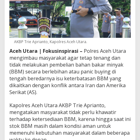
M
a
s
y
a
r
a
AKBP Trie Aprianto, Kapolres Aceh Utara.
k
a
Aceh Utara | Fokusinspirasi –
Polres Aceh Utara
t
mengimbau masyarakat agar tetap tenang dan
T
tidak melakukan pembelian bahan bakar minyak
e
(BBM) secara berlebihan atau panic buying di
t
a
tengah beredarnya isu keterbatasan BBM yang
p
dikaitkan dengan konflik antara Iran dan Amerika
T
Serikat (AS).
e
n
Kapolres Aceh Utara AKBP Trie Aprianto,
a
n
mengatakan masyarakat tidak perlu khawatir
g
terhadap ketersediaan BBM, karena hingga saat ini
,
stok BBM masih dalam kondisi aman untuk
T
memenuhi kebutuhan masyarakat dalam beberapa
i
d
waktu ke depan.