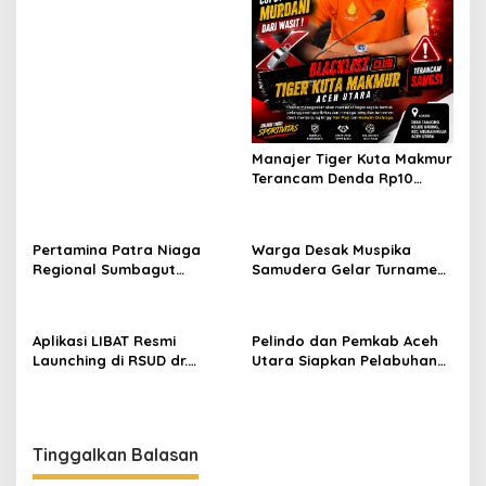
Menteri
o
s
Manajer Tiger Kuta Makmur
Terancam Denda Rp10
Juta, Panitia Turnamen
Piala Ketua KONI Aceh Akan
Surati KONI
Pertamina Patra Niaga
Warga Desak Muspika
Regional Sumbagut
Samudera Gelar Turnamen
Perkuat Sinergi Lintas
17 Agustus di Lapangan
Instansi Dukung Penyaluran
Blang Kabu
BBM di Aceh
Aplikasi LIBAT Resmi
Pelindo dan Pemkab Aceh
Launching di RSUD dr.
Utara Siapkan Pelabuhan
Fauziah Bireuen
Krueng Geukueh Mendunia
Tinggalkan Balasan