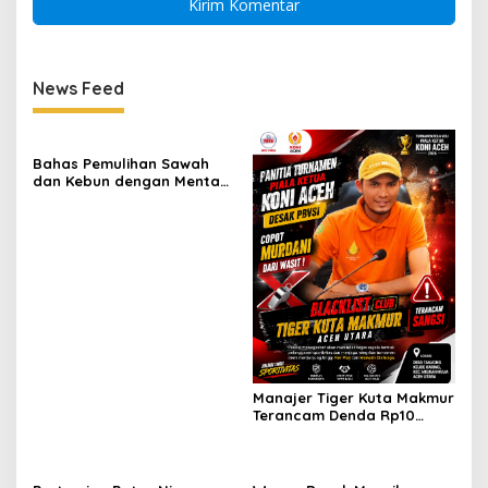
News Feed
Bahas Pemulihan Sawah
dan Kebun dengan Mentan,
Gubernur Mualem: Kami
Butuh Dukungan Pak
Menteri
Manajer Tiger Kuta Makmur
Terancam Denda Rp10
Juta, Panitia Turnamen
Piala Ketua KONI Aceh Akan
Surati KONI