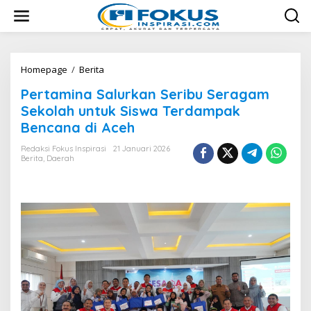
L
e
w
a
t
i
Homepage
/
Berita
P
k
e
Pertamina Salurkan Seribu Seragam
e
r
k
t
Sekolah untuk Siswa Terdampak
o
a
Bencana di Aceh
n
m
t
i
Redaksi Fokus Inspirasi
21 Januari 2026
e
n
Berita
,
Daerah
n
a
S
a
l
u
r
k
a
n
S
e
r