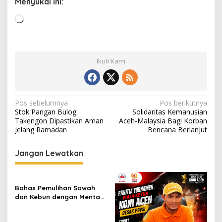
Menyukai ini:
M
e
m
u
Ikuti Kami
a
t
.
.
N
Pos sebelumnya
Pos berikutnya
.
Stok Pangan Bulog
Solidaritas Kemanusian
a
Takengon Dipastikan Aman
Aceh-Malaysia Bagi Korban
v
Jelang Ramadan
Bencana Berlanjut
i
Jangan Lewatkan
g
a
s
Bahas Pemulihan Sawah
dan Kebun dengan Mentan,
i
Gubernur Mualem: Kami
p
Butuh Dukungan Pak