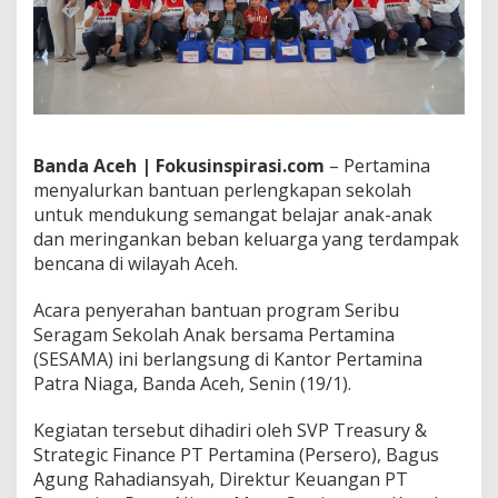
i
b
u
S
e
r
a
g
Banda Aceh | Fokusinspirasi.com
– Pertamina
a
menyalurkan bantuan perlengkapan sekolah
m
untuk mendukung semangat belajar anak-anak
S
e
dan meringankan beban keluarga yang terdampak
k
bencana di wilayah Aceh.
o
l
Acara penyerahan bantuan program Seribu
a
Seragam Sekolah Anak bersama Pertamina
h
u
(SESAMA) ini berlangsung di Kantor Pertamina
n
Patra Niaga, Banda Aceh, Senin (19/1).
t
u
Kegiatan tersebut dihadiri oleh SVP Treasury &
k
Strategic Finance PT Pertamina (Persero), Bagus
S
i
Agung Rahadiansyah, Direktur Keuangan PT
s