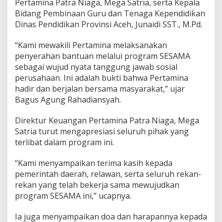
Pertamina Patra Niaga, Mega Satria, serta Kepala
w
Bidang Pembinaan Guru dan Tenaga Kependidikan
a
Dinas Pendidikan Provinsi Aceh, Junaidi SST., M.Pd.
T
e
r
“Kami mewakili Pertamina melaksanakan
d
penyerahan bantuan melalui program SESAMA
a
sebagai wujud nyata tanggung jawab sosial
m
perusahaan. Ini adalah bukti bahwa Pertamina
p
a
hadir dan berjalan bersama masyarakat,” ujar
k
Bagus Agung Rahadiansyah.
B
e
Direktur Keuangan Pertamina Patra Niaga, Mega
n
Satria turut mengapresiasi seluruh pihak yang
c
a
terlibat dalam program ini.
n
a
“Kami menyampaikan terima kasih kepada
d
pemerintah daerah, relawan, serta seluruh rekan-
i
rekan yang telah bekerja sama mewujudkan
A
c
program SESAMA ini,” ucapnya.
e
h
Ia juga menyampaikan doa dan harapannya kepada