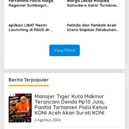
Pertamina Patra Niaga
Warga Desak Muspika
Regional Sumbagut
Samudera Gelar Turnamen
Perkuat Sinergi Lintas
17 Agustus di Lapangan
Instansi Dukung Penyaluran
Blang Kabu
BBM di Aceh
Aplikasi LIBAT Resmi
Pelindo dan Pemkab Aceh
Launching di RSUD dr.
Utara Siapkan Pelabuhan
Fauziah Bireuen
Krueng Geukueh Mendunia
View More
Berita Terpopuler
Manajer Tiger Kuta Makmur
Terancam Denda Rp10 Juta,
Panitia Turnamen Piala Ketua
KONI Aceh Akan Surati KONI
3 Agustus 2026