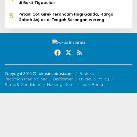
di Bukit Tigapuluh
5
Petani Cot Girek Terancam Rugi Ganda, Harga
Gabah Anjlok di Tengah Serangan Wereng
Copyright 2025 © fokusinspirasi.com
Redaksi
Pedoman Media Siber
Disclaimer
Privacy & Policy
Terms & Conditions
Hubungi Kami
Index Berita