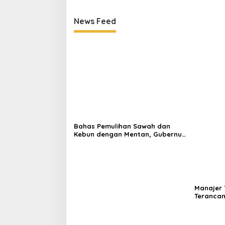
News Feed
Bahas Pemulihan Sawah dan
Kebun dengan Mentan, Gubernur
Mualem: Kami Butuh Dukungan
Pak Menteri
Manajer 
Terancam
Panitia 
KONI Ace