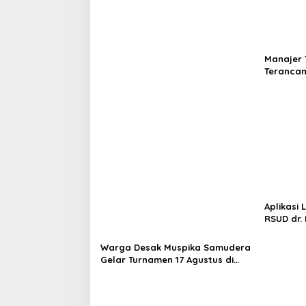
Pak Menteri
Manajer 
Terancam
Panitia 
KONI Ace
Aplikasi 
RSUD dr.
Warga Desak Muspika Samudera
Gelar Turnamen 17 Agustus di
Lapangan Blang Kabu