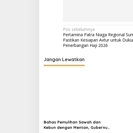
p
a
t
i
t
m
.
a
.
l
N
Pos sebelumnya
.
Pertamina Patra Niaga Regional Su
a
Pastikan Kesiapan Avtur untuk Duku
v
Penerbangan Haji 2026
i
Jangan Lewatkan
g
a
s
i
p
o
s
Bahas Pemulihan Sawah dan
Kebun dengan Mentan, Gubernur
Mualem: Kami Butuh Dukungan