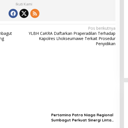
Ikuti Kami
Pos berikutnya
mbagut
YLBH CaKRA Daftarkan Praperadilan Terhadap
ng
Kapolres Lhokseumawe Terkait Prosedur
Penyidikan
Pertamina Patra Niaga Regional
Sumbagut Perkuat Sinergi Lintas
Instansi Dukung Penyaluran BBM