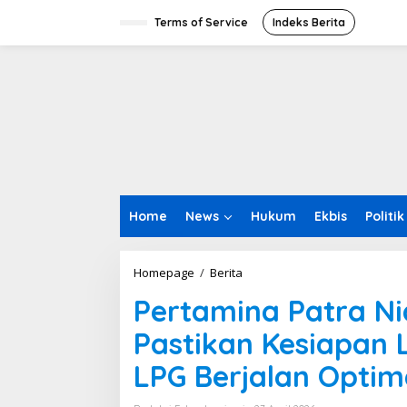
L
e
Terms of Service
Indeks Berita
w
a
t
i
k
e
k
o
n
t
e
Home
News
Hukum
Ekbis
Politik
n
Homepage
/
Berita
P
e
Pertamina Patra N
r
t
Pastikan Kesiapan 
a
m
LPG Berjalan Optim
i
n
a