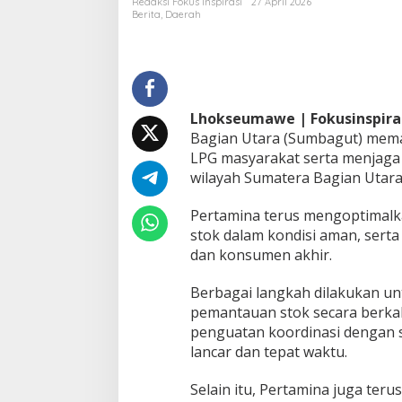
Redaksi Fokus Inspirasi
27 April 2026
P
Berita
,
Daerah
a
t
r
a
N
i
Lhokseumawe | Fokusinspira
a
Bagian Utara (Sumbagut) mema
g
LPG masyarakat serta menjaga d
a
R
wilayah Sumatera Bagian Utara,
e
g
Pertamina terus mengoptimalk
i
stok dalam kondisi aman, serta
o
dan konsumen akhir.
n
a
l
Berbagai langkah dilakukan unt
S
pemantauan stok secara berkal
u
penguatan koordinasi dengan s
m
lancar dan tepat waktu.
b
a
g
Selain itu, Pertamina juga te
u