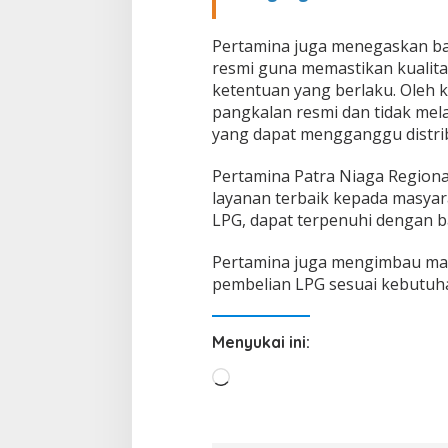
d
a
n
Pertamina juga menegaskan ba
D
resmi guna memastikan kualita
i
ketentuan yang berlaku. Oleh 
s
t
pangkalan resmi dan tidak me
r
yang dapat mengganggu distrib
i
b
Pertamina Patra Niaga Region
u
layanan terbaik kepada masya
s
i
LPG, dapat terpenuhi dengan b
L
P
Pertamina juga mengimbau mas
G
pembelian LPG sesuai kebutuh
B
e
r
Menyukai ini:
j
a
M
l
a
e
n
m
O
u