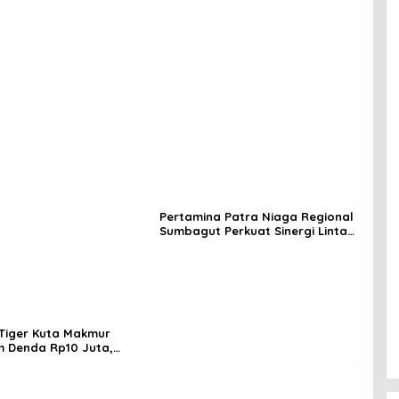
Pertamina Patra Niaga Regional
Sumbagut Perkuat Sinergi Lintas
Instansi Dukung Penyaluran BBM
di Aceh
Tiger Kuta Makmur
 Denda Rp10 Juta,
Turnamen Piala Ketua
h Akan Surati KONI