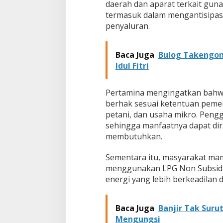
daerah dan aparat terkait guna
t
termasuk dalam mengantisipas
P
penyaluran.
a
s
t
i
Baca Juga
Bulog Takengon
k
Idul Fitri
a
n
K
Pertamina mengingatkan bahwa
e
berhak sesuai ketentuan pemer
s
petani, dan usaha mikro. Peng
i
sehingga manfaatnya dapat dir
a
p
membutuhkan.
a
n
Sementara itu, masyarakat ma
L
menggunakan LPG Non Subsidi 
a
energi yang lebih berkeadilan 
y
a
n
a
Baca Juga
Banjir Tak Suru
n
Mengungsi