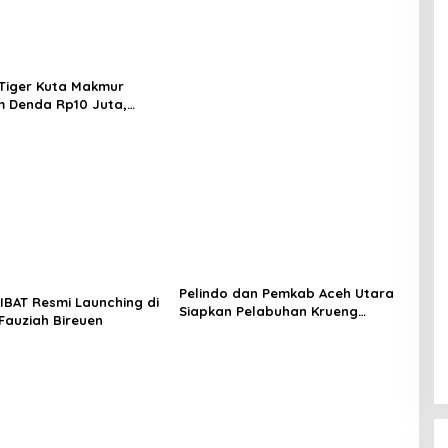
di Aceh
Tiger Kuta Makmur
 Denda Rp10 Juta,
Turnamen Piala Ketua
h Akan Surati KONI
Pelindo dan Pemkab Aceh Utara
LIBAT Resmi Launching di
Siapkan Pelabuhan Krueng
 Fauziah Bireuen
Geukueh Mendunia