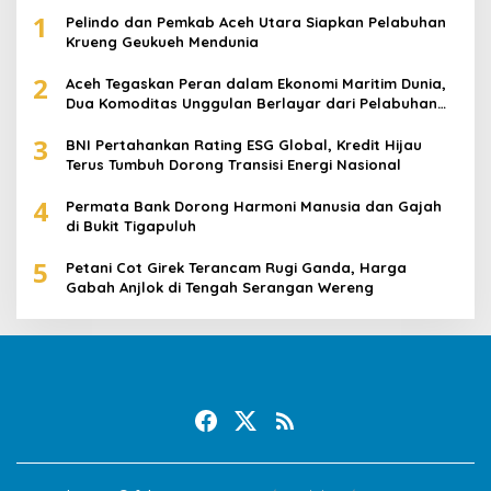
1
Pelindo dan Pemkab Aceh Utara Siapkan Pelabuhan
Krueng Geukueh Mendunia
2
Aceh Tegaskan Peran dalam Ekonomi Maritim Dunia,
Dua Komoditas Unggulan Berlayar dari Pelabuhan
Krueng Geukueh
3
BNI Pertahankan Rating ESG Global, Kredit Hijau
Terus Tumbuh Dorong Transisi Energi Nasional
4
Permata Bank Dorong Harmoni Manusia dan Gajah
di Bukit Tigapuluh
5
Petani Cot Girek Terancam Rugi Ganda, Harga
Gabah Anjlok di Tengah Serangan Wereng