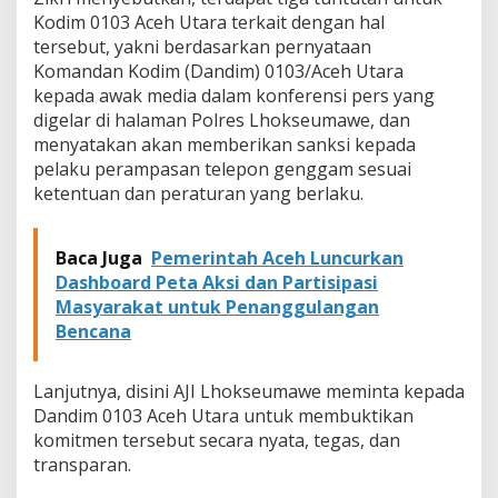
a
Kodim 0103 Aceh Utara terkait dengan hal
n
tersebut, yakni berdasarkan pernyataan
g
Komandan Kodim (Dandim) 0103/Aceh Utara
k
kepada awak media dalam konferensi pers yang
a
n
digelar di halaman Polres Lhokseumawe, dan
T
menyatakan akan memberikan sanksi kepada
i
pelaku perampasan telepon genggam sesuai
g
ketentuan dan peraturan yang berlaku.
a
T
u
Baca Juga
Pemerintah Aceh Luncurkan
n
t
Dashboard Peta Aksi dan Partisipasi
u
Masyarakat untuk Penanggulangan
t
Bencana
a
n
Lanjutnya, disini AJI Lhokseumawe meminta kepada
Dandim 0103 Aceh Utara untuk membuktikan
komitmen tersebut secara nyata, tegas, dan
transparan.