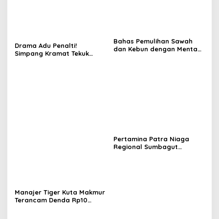
Bahas Pemulihan Sawah
Drama Adu Penalti!
dan Kebun dengan Mentan,
Simpang Kramat Tekuk
Gubernur Mualem: Kami
Muara Batu 5-3 di Piala
Butuh Dukungan Pak
Bupati Aceh Utara
Menteri
Pertamina Patra Niaga
Regional Sumbagut
Perkuat Sinergi Lintas
Instansi Dukung Penyaluran
BBM di Aceh
Manajer Tiger Kuta Makmur
Terancam Denda Rp10
Juta, Panitia Turnamen
Piala Ketua KONI Aceh Akan