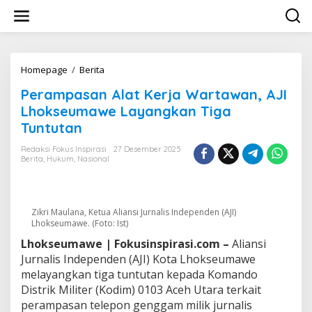
L
e
w
a
t
i
Homepage
/
Berita
P
k
e
Perampasan Alat Kerja Wartawan, AJI
e
r
k
a
Lhokseumawe Layangkan Tiga
o
m
Tuntutan
n
p
t
a
Redaksi Fokus Inspirasi
27 Desember 2025
e
s
Berita
,
Hukum
,
Nasional
n
a
n
A
l
Zikri Maulana, Ketua Aliansi Jurnalis Independen (AJI)
a
Lhokseumawe. (Foto: Ist)
t
Lhokseumawe | Fokusinspirasi.com –
Aliansi
K
Jurnalis Independen (AJI) Kota Lhokseumawe
e
r
melayangkan tiga tuntutan kepada Komando
j
Distrik Militer (Kodim) 0103 Aceh Utara terkait
a
perampasan telepon genggam milik jurnalis
W