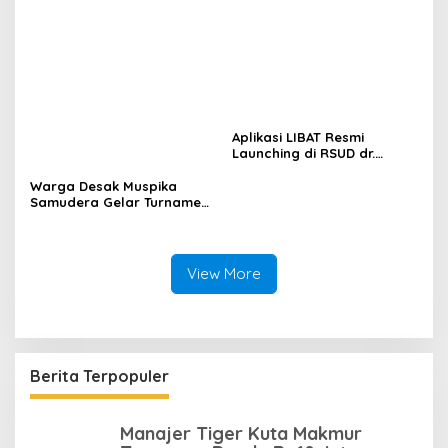
Surati KONI
Aplikasi LIBAT Resmi
Launching di RSUD dr.
Fauziah Bireuen
Warga Desak Muspika
Samudera Gelar Turnamen
17 Agustus di Lapangan
Blang Kabu
View More
Berita Terpopuler
Manajer Tiger Kuta Makmur