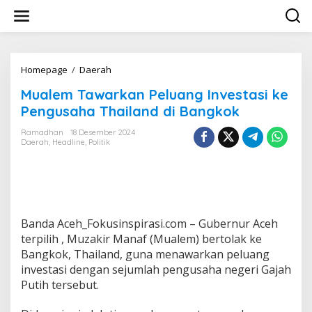
L
e
w
a
t
i
Homepage
/
Daerah
M
k
u
Mualem Tawarkan Peluang Investasi ke
e
a
k
l
Pengusaha Thailand di Bangkok
o
e
n
m
Ramadhan
18 Desember 2024
t
Daerah
,
Headline
,
Politik
T
e
a
n
w
a
r
k
a
Banda Aceh_Fokusinspirasi.com – Gubernur Aceh
n
terpilih , Muzakir Manaf (Mualem) bertolak ke
P
Bangkok, Thailand, guna menawarkan peluang
e
investasi dengan sejumlah pengusaha negeri Gajah
l
u
Putih tersebut.
a
n