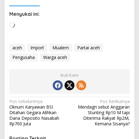
Menyukai ini:
M
e
m
u
aceh
Import
Mualem
Partai aceh
a
Pengusaha
Warga aceh
t
.
.
Ikuti Kami
.
N
Pos sebelumnya
Pos berikutnya
Oknum Karyawan BSI
Mendagri sebut Anggaran
a
Ditahan Gegara Alihkan
Stunting Rp10 M tapi
v
Dana Deposito Nasabah
Diterima Rakyat Rp2M,
Rp700 Juta
Kemana Sisanya?
i
g
Posting Terkait