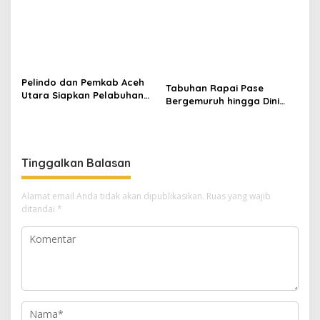
Pelindo dan Pemkab Aceh
Tabuhan Rapai Pase
Utara Siapkan Pelabuhan
Bergemuruh hingga Dini
Krueng Geukueh Mendunia
Hari di Aceh Utara, Ikut
Diperkuat Tim Aceh Timur
Tinggalkan Balasan
Alamat email Anda tidak akan dipublikasikan.
Ruas yang wajib
ditandai
*