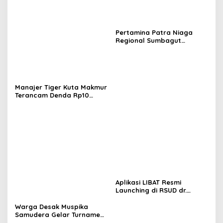
Pertamina Patra Niaga
Regional Sumbagut
Perkuat Sinergi Lintas
Instansi Dukung Penyaluran
BBM di Aceh
Manajer Tiger Kuta Makmur
Terancam Denda Rp10
Juta, Panitia Turnamen
Piala Ketua KONI Aceh Akan
Surati KONI
Aplikasi LIBAT Resmi
Launching di RSUD dr.
Fauziah Bireuen
Warga Desak Muspika
Samudera Gelar Turnamen
17 Agustus di Lapangan