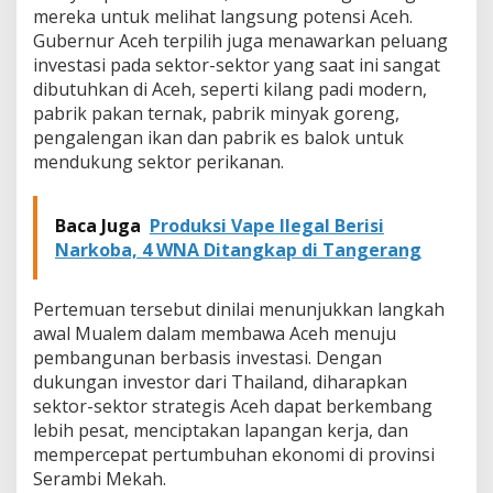
mereka untuk melihat langsung potensi Aceh.
l
a
Gubernur Aceh terpilih juga menawarkan peluang
n
investasi pada sektor-sektor yang saat ini sangat
d
dibutuhkan di Aceh, seperti kilang padi modern,
d
pabrik pakan ternak, pabrik minyak goreng,
i
B
pengalengan ikan dan pabrik es balok untuk
a
mendukung sektor perikanan.
n
g
k
Baca Juga
Produksi Vape Ilegal Berisi
o
Narkoba, 4 WNA Ditangkap di Tangerang
k
Pertemuan tersebut dinilai menunjukkan langkah
awal Mualem dalam membawa Aceh menuju
pembangunan berbasis investasi. Dengan
dukungan investor dari Thailand, diharapkan
sektor-sektor strategis Aceh dapat berkembang
lebih pesat, menciptakan lapangan kerja, dan
mempercepat pertumbuhan ekonomi di provinsi
Serambi Mekah.