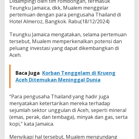
Didampingi oleh tim rombongan, termasuk
g
Teungku Jamaica, dkk, Mualem menggelar
I
pertemuan dengan para pengusaha Thailand di
n
v
Hotel Almeroz, Bangkok. Rabu(18/12/2024)
e
s
Teungku Jamaica mengatakan, selama pertemuan
t
tersebut, Mualem memperkenalkan potensi dan
a
peluang investasi yang dapat dikembangkan di
s
i
Aceh.
k
e
P
Baca Juga
Korban Tenggelam di Krueng
e
Aceh Ditemukan Meninggal Dunia
n
g
u
“Para pengusaha Thailand yang hadir juga
s
menyatakan ketertarikan mereka terhadap
a
sejumlah sektor unggulan di Aceh, seperti mineral
h
a
(emas, perak, dan tembaga), minyak dan gas, serta
T
kopi,” kata Jamaica.
h
a
Menyikapi hal tersebut, Mualem mengundang
i