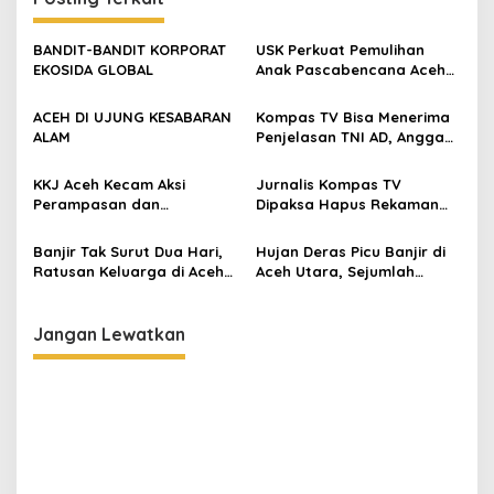
a
s
BANDIT-BANDIT KORPORAT
USK Perkuat Pemulihan
EKOSIDA GLOBAL
Anak Pascabencana Aceh
i
Lewat Bantuan Gizi dan
p
Dukungan Psikososial
ACEH DI UJUNG KESABARAN
Kompas TV Bisa Menerima
ALAM
Penjelasan TNI AD, Anggap
o
Persoalan Sudah Selesai
s
KKJ Aceh Kecam Aksi
Jurnalis Kompas TV
Perampasan dan
Dipaksa Hapus Rekaman
Penghapusan Karya
Saat Meliput di Posko
Jurnalistik oleh TNI
Bencana Aceh
Banjir Tak Surut Dua Hari,
Hujan Deras Picu Banjir di
Ratusan Keluarga di Aceh
Aceh Utara, Sejumlah
Utara Mengungsi
Kecamatan Terendam
Jangan Lewatkan