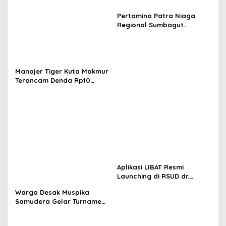
Pertamina Patra Niaga
Regional Sumbagut
Perkuat Sinergi Lintas
Instansi Dukung Penyaluran
BBM di Aceh
Manajer Tiger Kuta Makmur
Terancam Denda Rp10
Juta, Panitia Turnamen
Piala Ketua KONI Aceh Akan
Surati KONI
Aplikasi LIBAT Resmi
Launching di RSUD dr.
Fauziah Bireuen
Warga Desak Muspika
Samudera Gelar Turnamen
17 Agustus di Lapangan
Blang Kabu