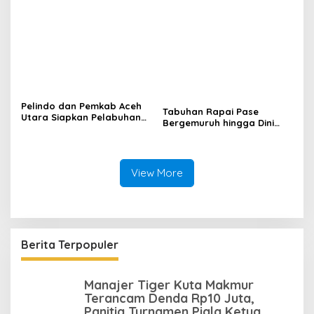
Blang Kabu
Pelindo dan Pemkab Aceh
Tabuhan Rapai Pase
Utara Siapkan Pelabuhan
Bergemuruh hingga Dini
Krueng Geukueh Mendunia
Hari di Aceh Utara, Ikut
Diperkuat Tim Aceh Timur
View More
Berita Terpopuler
Manajer Tiger Kuta Makmur
Terancam Denda Rp10 Juta,
Panitia Turnamen Piala Ketua