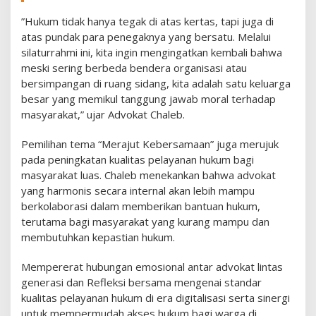
l
​”Hukum tidak hanya tegak di atas kertas, tapi juga di
a
r
atas pundak para penegaknya yang bersatu. Melalui
S
silaturrahmi ini, kita ingin mengingatkan kembali bahwa
i
meski sering berbeda bendera organisasi atau
l
bersimpangan di ruang sidang, kita adalah satu keluarga
a
besar yang memikul tanggung jawab moral terhadap
t
u
masyarakat,” ujar Advokat Chaleb.
r
r
​Pemilihan tema “Merajut Kebersamaan” juga merujuk
a
pada peningkatan kualitas pelayanan hukum bagi
h
masyarakat luas. Chaleb menekankan bahwa advokat
m
i
yang harmonis secara internal akan lebih mampu
d
berkolaborasi dalam memberikan bantuan hukum,
i
terutama bagi masyarakat yang kurang mampu dan
T
membutuhkan kepastian hukum.
h
e
T
​Mempererat hubungan emosional antar advokat lintas
r
generasi dan Refleksi bersama mengenai standar
i
kualitas pelayanan hukum di era digitalisasi serta sinergi
n
untuk mempermudah akses hukum bagi warga di
g