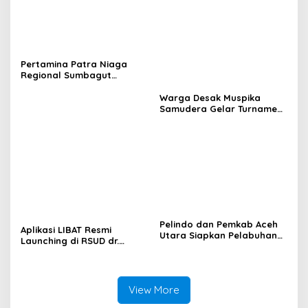
Pertamina Patra Niaga
Regional Sumbagut
Perkuat Sinergi Lintas
Instansi Dukung Penyaluran
Warga Desak Muspika
BBM di Aceh
Samudera Gelar Turnamen
17 Agustus di Lapangan
Blang Kabu
Pelindo dan Pemkab Aceh
Aplikasi LIBAT Resmi
Utara Siapkan Pelabuhan
Launching di RSUD dr.
Krueng Geukueh Mendunia
Fauziah Bireuen
View More