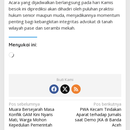
​Acara yang dijadwalkan berlangsung pada hari Kamis
besok ini diprediksi akan dihadiri oleh puluhan praktisi
hukum senior maupun muda, menjadikannya momentum
penting bagi kebangkitan integritas advokat di tanah
wilayah pase dan serambi mekah.
Menyukai ini:
M
e
m
u
Ikuti Kami
a
t
.
.
N
Pos sebelumnya
Pos berikutnya
.
Muara Bersejarah Masa
PWA Kecam Tindakan
a
Konflik GAM Kini Nyaris
Aparat terhadap Jurnalis
v
Mati, Warga Mohon
saat Demo JKA di Banda
Kepedulian Pemerintah
Aceh
i