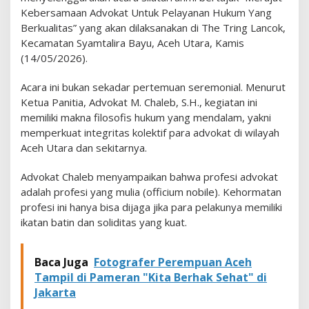
e
Kebersamaan Advokat Untuk Pelayanan Hukum Yang
s
Berkualitas” yang akan dilaksanakan di The Tring Lancok,
i
Kecamatan Syamtalira Bayu, Aceh Utara, Kamis
,
(14/05/2026).
F
o
r
​Acara ini bukan sekadar pertemuan seremonial. Menurut
u
Ketua Panitia, Advokat M. Chaleb, S.H., kegiatan ini
m
memiliki makna filosofis hukum yang mendalam, yakni
A
memperkuat integritas kolektif para advokat di wilayah
d
v
Aceh Utara dan sekitarnya.
o
k
​Advokat Chaleb menyampaikan bahwa profesi advokat
a
adalah profesi yang mulia (officium nobile). Kehormatan
t
profesi ini hanya bisa dijaga jika para pelakunya memiliki
B
e
ikatan batin dan soliditas yang kuat.
r
s
a
Baca Juga
Fotografer Perempuan Aceh
t
Tampil di Pameran "Kita Berhak Sehat" di
u
Jakarta
G
e