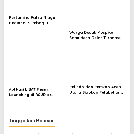
Pertamina Patra Niaga
Regional Sumbagut
Perkuat Sinergi Lintas
Warga Desak Muspika
Instansi Dukung Penyaluran
Samudera Gelar Turnamen
BBM di Aceh
17 Agustus di Lapangan
Blang Kabu
Pelindo dan Pemkab Aceh
Aplikasi LIBAT Resmi
Utara Siapkan Pelabuhan
Launching di RSUD dr.
Krueng Geukueh Mendunia
Fauziah Bireuen
Tinggalkan Balasan