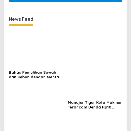
News Feed
Bahas Pemulihan Sawah
dan Kebun dengan Mentan,
Gubernur Mualem: Kami
Butuh Dukungan Pak
Menteri
Manajer Tiger Kuta Makmur
Terancam Denda Rp10
Juta, Panitia Turnamen
Piala Ketua KONI Aceh Akan
Surati KONI