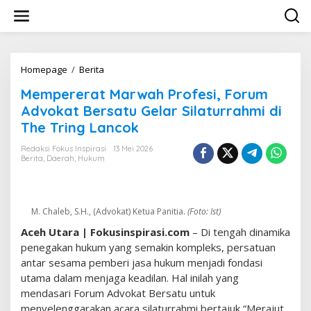
L
e
w
a
t
i
Homepage
/
Berita
M
k
e
Mempererat Marwah Profesi, Forum
e
m
k
p
Advokat Bersatu Gelar Silaturrahmi di
o
e
The Tring Lancok
n
r
t
e
Redaksi Fokus Inspirasi
13 Mei 2026
e
r
Berita
,
Daerah
,
Hukum
n
a
t
M
a
M. Chaleb, S.H., (Advokat) Ketua Panitia.
(Foto: Ist)
r
Aceh Utara | Fokusinspirasi.com
– Di tengah dinamika
w
a
penegakan hukum yang semakin kompleks, persatuan
h
antar sesama pemberi jasa hukum menjadi fondasi
P
utama dalam menjaga keadilan. Hal inilah yang
r
mendasari Forum Advokat Bersatu untuk
o
f
menyelenggarakan acara silaturrahmi bertajuk “Merajut