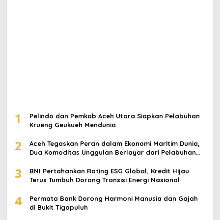
1
Pelindo dan Pemkab Aceh Utara Siapkan Pelabuhan
Krueng Geukueh Mendunia
2
Aceh Tegaskan Peran dalam Ekonomi Maritim Dunia,
Dua Komoditas Unggulan Berlayar dari Pelabuhan
Krueng Geukueh
3
BNI Pertahankan Rating ESG Global, Kredit Hijau
Terus Tumbuh Dorong Transisi Energi Nasional
4
Permata Bank Dorong Harmoni Manusia dan Gajah
di Bukit Tigapuluh