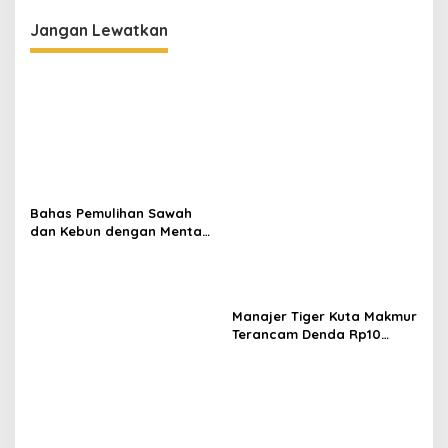
g
Jangan Lewatkan
a
s
i
p
o
s
Bahas Pemulihan Sawah
dan Kebun dengan Mentan,
Gubernur Mualem: Kami
Butuh Dukungan Pak
Menteri
Manajer Tiger Kuta Makmur
Terancam Denda Rp10
Juta, Panitia Turnamen
Piala Ketua KONI Aceh Akan
Surati KONI