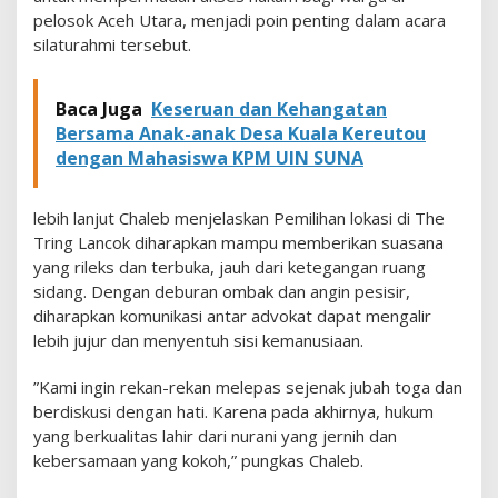
L
pelosok Aceh Utara, menjadi poin penting dalam acara
a
silaturahmi tersebut.
n
c
o
Baca Juga
Keseruan dan Kehangatan
k
Bersama Anak-anak Desa Kuala Kereutou
dengan Mahasiswa KPM UIN SUNA
​lebih lanjut Chaleb menjelaskan Pemilihan lokasi di The
Tring Lancok diharapkan mampu memberikan suasana
yang rileks dan terbuka, jauh dari ketegangan ruang
sidang. Dengan deburan ombak dan angin pesisir,
diharapkan komunikasi antar advokat dapat mengalir
lebih jujur dan menyentuh sisi kemanusiaan.
​”Kami ingin rekan-rekan melepas sejenak jubah toga dan
berdiskusi dengan hati. Karena pada akhirnya, hukum
yang berkualitas lahir dari nurani yang jernih dan
kebersamaan yang kokoh,” pungkas Chaleb.