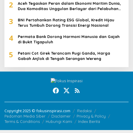
2
Aceh Tegaskan Peran dalam Ekonomi Maritim Dunia,
Dua Komoditas Unggulan Berlayar dari Pelabuhan
Krueng Geukueh
3
BNI Pertahankan Rating ESG Global, Kredit Hijau
Terus Tumbuh Dorong Transisi Energi Nasional
4
Permata Bank Dorong Harmoni Manusia dan Gajah
di Bukit Tigapuluh
5
Petani Cot Girek Terancam Rugi Ganda, Harga
Gabah Anjlok di Tengah Serangan Wereng
Copyright 2025 © fokusinspirasi.com
Redaksi
Pedoman Media Siber
Disclaimer
Privacy & Policy
Terms & Conditions
Hubungi Kami
Index Berita