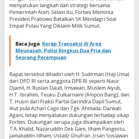
a
menyatukan langkah dan strategi bersama
g
Pemerintah Aceh. Selain itu, Forbes Meminta
r
Presiden Prabowo Batalkan SK Mendagri Soal
i
Empat Pulau Yang Diklaim Milik Sumut.
S
o
a
Baca Juga
Kerap Transaksi di Area
l
E
Meunasah, Polisi Ringkus Dua Pria dan
m
Seorang Perempuan
p
a
t
Rapat tersebut dihadiri oleh H. Sudirman (Haji Uma)
P
dari DPD RI serta anggota DPR RI seperti Nasir
u
Djamil, H. Ruslan Daud, Irmawan, Muslem Aiyub,
l
a
H.T. Ibrahim, Teuku Zulkarnaini (Ampon Bang), dan
u
T. Husni dari Fraksi Partai Gerindra Dapil Sumut,
d
ikut pula Azhari Cage dan Tgk. Ahmada, Darwati
i
Agani, tetap menyatakan dukungan terhadap sikap
S
Forbes. Dukungan serupa juga disampaikan oleh
i
n
T.A. Khalid, Nazaruddin Dek Gam, Ilham Pangestu,
g
Jamaluddin Idham, Ustadz Ghufran ,Irsan Sosiawan
k