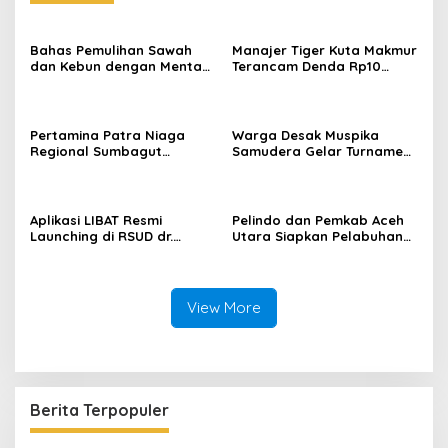
Bahas Pemulihan Sawah
Manajer Tiger Kuta Makmur
dan Kebun dengan Mentan,
Terancam Denda Rp10
Gubernur Mualem: Kami
Juta, Panitia Turnamen
Butuh Dukungan Pak
Piala Ketua KONI Aceh Akan
Menteri
Surati KONI
Pertamina Patra Niaga
Warga Desak Muspika
Regional Sumbagut
Samudera Gelar Turnamen
Perkuat Sinergi Lintas
17 Agustus di Lapangan
Instansi Dukung Penyaluran
Blang Kabu
BBM di Aceh
Aplikasi LIBAT Resmi
Pelindo dan Pemkab Aceh
Launching di RSUD dr.
Utara Siapkan Pelabuhan
Fauziah Bireuen
Krueng Geukueh Mendunia
View More
Berita Terpopuler