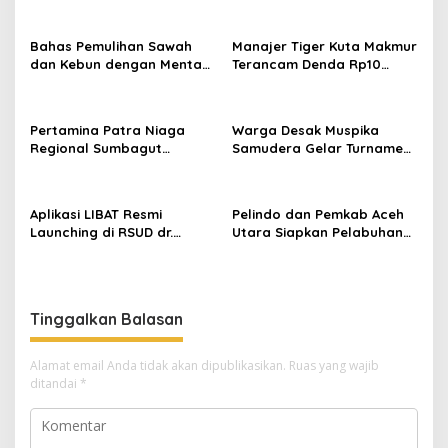
s
i
Bahas Pemulihan Sawah
Manajer Tiger Kuta Makmur
p
dan Kebun dengan Mentan,
Terancam Denda Rp10
Gubernur Mualem: Kami
Juta, Panitia Turnamen
o
Butuh Dukungan Pak
Piala Ketua KONI Aceh Akan
s
Menteri
Surati KONI
Pertamina Patra Niaga
Warga Desak Muspika
Regional Sumbagut
Samudera Gelar Turnamen
Perkuat Sinergi Lintas
17 Agustus di Lapangan
Instansi Dukung Penyaluran
Blang Kabu
BBM di Aceh
Aplikasi LIBAT Resmi
Pelindo dan Pemkab Aceh
Launching di RSUD dr.
Utara Siapkan Pelabuhan
Fauziah Bireuen
Krueng Geukueh Mendunia
Tinggalkan Balasan
Alamat email Anda tidak akan dipublikasikan.
Ruas yang wajib
ditandai
*