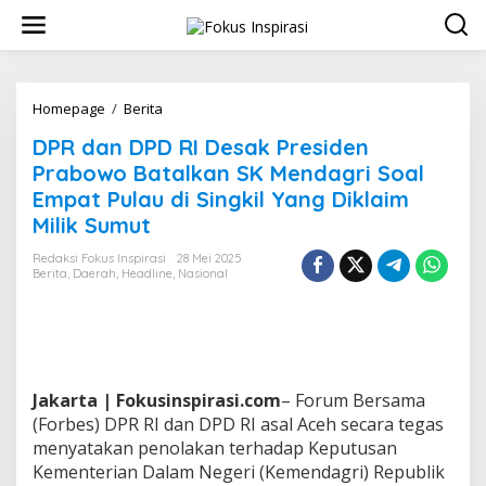
L
e
w
a
t
i
Homepage
/
Berita
D
k
P
DPR dan DPD RI Desak Presiden
e
R
k
d
Prabowo Batalkan SK Mendagri Soal
o
a
Empat Pulau di Singkil Yang Diklaim
n
n
Milik Sumut
t
D
e
P
Redaksi Fokus Inspirasi
28 Mei 2025
n
D
Berita
,
Daerah
,
Headline
,
Nasional
R
I
D
e
s
a
Jakarta | Fokusinspirasi.com
– Forum Bersama
k
P
(Forbes) DPR RI dan DPD RI asal Aceh secara tegas
r
menyatakan penolakan terhadap Keputusan
e
Kementerian Dalam Negeri (Kemendagri) Republik
s