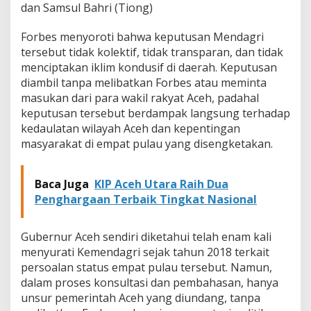
dan Samsul Bahri (Tiong)
i
l
Forbes menyoroti bahwa keputusan Mendagri
Y
a
tersebut tidak kolektif, tidak transparan, dan tidak
n
menciptakan iklim kondusif di daerah. Keputusan
g
diambil tanpa melibatkan Forbes atau meminta
D
masukan dari para wakil rakyat Aceh, padahal
i
k
keputusan tersebut berdampak langsung terhadap
l
kedaulatan wilayah Aceh dan kepentingan
a
masyarakat di empat pulau yang disengketakan.
i
m
M
Baca Juga
KIP Aceh Utara Raih Dua
i
Penghargaan Terbaik Tingkat Nasional
l
i
k
Gubernur Aceh sendiri diketahui telah enam kali
S
u
menyurati Kemendagri sejak tahun 2018 terkait
m
persoalan status empat pulau tersebut. Namun,
u
dalam proses konsultasi dan pembahasan, hanya
t
unsur pemerintah Aceh yang diundang, tanpa