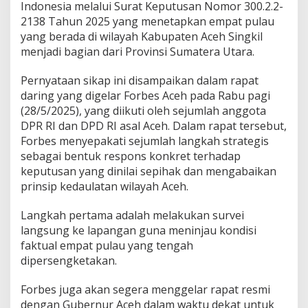
Indonesia melalui Surat Keputusan Nomor 300.2.2-
i
2138 Tahun 2025 yang menetapkan empat pulau
d
e
yang berada di wilayah Kabupaten Aceh Singkil
n
menjadi bagian dari Provinsi Sumatera Utara.
P
r
Pernyataan sikap ini disampaikan dalam rapat
a
daring yang digelar Forbes Aceh pada Rabu pagi
b
o
(28/5/2025), yang diikuti oleh sejumlah anggota
w
DPR RI dan DPD RI asal Aceh. Dalam rapat tersebut,
o
Forbes menyepakati sejumlah langkah strategis
B
sebagai bentuk respons konkret terhadap
a
t
keputusan yang dinilai sepihak dan mengabaikan
a
prinsip kedaulatan wilayah Aceh.
l
k
Langkah pertama adalah melakukan survei
a
langsung ke lapangan guna meninjau kondisi
n
S
faktual empat pulau yang tengah
K
dipersengketakan.
M
e
Forbes juga akan segera menggelar rapat resmi
n
dengan Gubernur Aceh dalam waktu dekat untuk
d