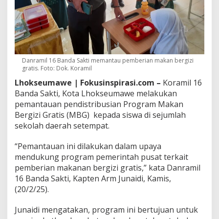
P
a
n
t
a
u
P
Danramil 16 Banda Sakti memantau pemberian makan bergizi
e
gratis. Foto: Dok. Koramil
m
Lhokseumawe | Fokusinspirasi.com –
Koramil 16
b
Banda Sakti, Kota Lhokseumawe melakukan
e
r
pemantauan pendistribusian Program Makan
i
Bergizi Gratis (MBG) kepada siswa di sejumlah
a
sekolah daerah setempat.
n
M
“Pemantauan ini dilakukan dalam upaya
a
k
mendukung program pemerintah pusat terkait
a
pemberian makanan bergizi gratis,” kata Danramil
n
16 Banda Sakti, Kapten Arm Junaidi, Kamis,
a
(20/2/25).
n
B
e
Junaidi mengatakan, program ini bertujuan untuk
r