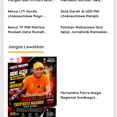
Pangan dan Infrastruktur
Memakan Korban Jiwa,
o
Lhokseumawe Resmi
Wali Kota Lhokseumawe
s
Dilantik
Panggil Kontraktor
Ketua IJTI Korda
Stok Darah di UDD PMI
Lhokseumawe Raya :
Lhokseumawe Menipis
Penegak Hukum Harus
Menangkap Pelaku Teror
Ketua TP PKK Marlina
Puluhan Mahasiswa Ikuti
Terhadap Jurnalis Tempo
Mualem Data Rumah
Kelas Jurnalistik Ramadan
Warga Tidak Layak Huni Di
di Lhokseumawe
Lhokseumawe
Jangan Lewatkan
Pertamina Patra Niaga
Regional Sumbagut
Perkuat Sinergi Lintas
Instansi Dukung Penyaluran
BBM di Aceh