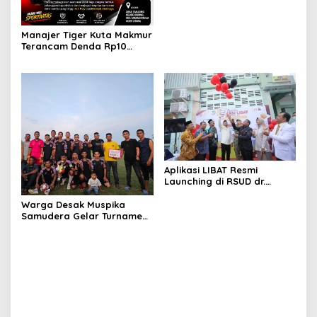
BBM di Aceh
Manajer Tiger Kuta Makmur
Terancam Denda Rp10
Juta, Panitia Turnamen
Piala Ketua KONI Aceh Akan
Surati KONI
Aplikasi LIBAT Resmi
Launching di RSUD dr.
Fauziah Bireuen
Warga Desak Muspika
Samudera Gelar Turnamen
17 Agustus di Lapangan
Blang Kabu