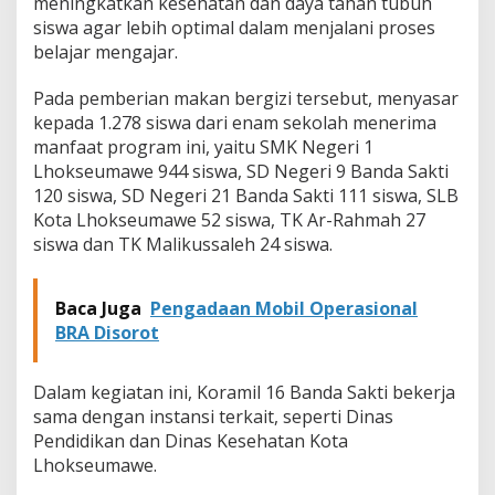
meningkatkan kesehatan dan daya tahan tubuh
g
siswa agar lebih optimal dalam menjalani proses
i
belajar mengajar.
z
i
d
Pada pemberian makan bergizi tersebut, menyasar
i
kepada 1.278 siswa dari enam sekolah menerima
S
manfaat program ini, yaitu SMK Negeri 1
e
Lhokseumawe 944 siswa, SD Negeri 9 Banda Sakti
k
120 siswa, SD Negeri 21 Banda Sakti 111 siswa, SLB
o
l
Kota Lhokseumawe 52 siswa, TK Ar-Rahmah 27
a
siswa dan TK Malikussaleh 24 siswa.
h
Baca Juga
Pengadaan Mobil Operasional
BRA Disorot
Dalam kegiatan ini, Koramil 16 Banda Sakti bekerja
sama dengan instansi terkait, seperti Dinas
Pendidikan dan Dinas Kesehatan Kota
Lhokseumawe.