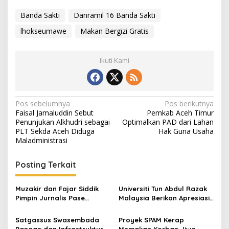
Banda Sakti
Danramil 16 Banda Sakti
lhokseumawe
Makan Bergizi Gratis
Ikuti Kami
N
Pos sebelumnya
Pos berikutnya
Faisal Jamaluddin Sebut
Pemkab Aceh Timur
a
Penunjukan Alkhudri sebagai
Optimalkan PAD dari Lahan
v
PLT Sekda Aceh Diduga
Hak Guna Usaha
Maladministrasi
i
g
Posting Terkait
a
s
Muzakir dan Fajar Siddik
Universiti Tun Abdul Razak
Pimpin Jurnalis Pase
Malaysia Berikan Apresiasi
i
Football Club
kepada Dayah Rakyat
p
Tamora Nusantara Aceh
Satgassus Swasembada
Proyek SPAM Kerap