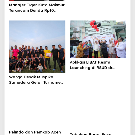
Manajer Tiger Kuta Makmur
Terancam Denda Rp10
Juta, Panitia Turnamen
Piala Ketua KONI Aceh Akan
Surati KONI
Aplikasi LIBAT Resmi
Launching di RSUD dr.
Fauziah Bireuen
Warga Desak Muspika
Samudera Gelar Turnamen
17 Agustus di Lapangan
Blang Kabu
Pelindo dan Pemkab Aceh
Tabuhan Rapai Pase