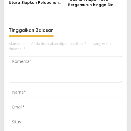
Utara Siapkan Pelabuhan
Bergemuruh hingga Dini
Krueng Geukueh Mendunia
Hari di Aceh Utara, Ikut
Diperkuat Tim Aceh Timur
Tinggalkan Balasan
Alamat email Anda tidak akan dipublikasikan.
Ruas yang wajib
ditandai
*