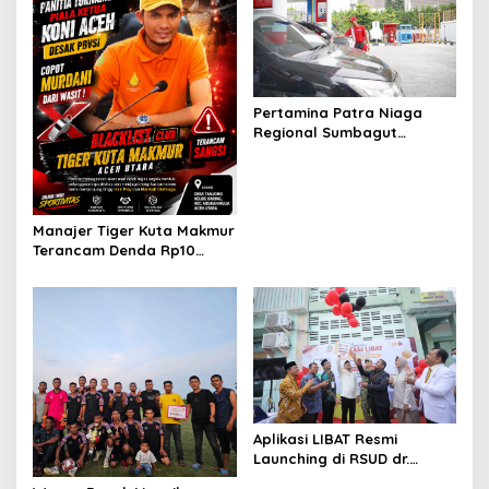
Pertamina Patra Niaga
Regional Sumbagut
Perkuat Sinergi Lintas
Instansi Dukung Penyaluran
BBM di Aceh
Manajer Tiger Kuta Makmur
Terancam Denda Rp10
Juta, Panitia Turnamen
Piala Ketua KONI Aceh Akan
Surati KONI
Aplikasi LIBAT Resmi
Launching di RSUD dr.
Fauziah Bireuen