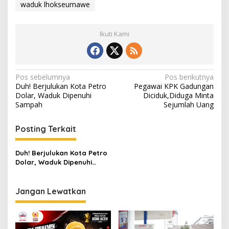
waduk lhokseumawe
Ikuti Kami
N
Pos sebelumnya
Pos berikutnya
Duh! Berjulukan Kota Petro
Pegawai KPK Gadungan
a
Dolar, Waduk Dipenuhi
Diciduk,Diduga Minta
v
Sampah
Sejumlah Uang
i
Posting Terkait
g
a
Duh! Berjulukan Kota Petro
s
Dolar, Waduk Dipenuhi
Sampah
i
p
Jangan Lewatkan
o
s