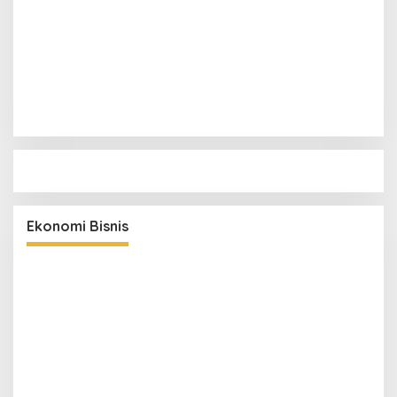
1
Pelindo dan Pemkab Aceh Utara Siapkan Pelabuhan
Krueng Geukueh Mendunia
2
Aceh Tegaskan Peran dalam Ekonomi Maritim Dunia,
Dua Komoditas Unggulan Berlayar dari Pelabuhan
Krueng Geukueh
3
BNI Pertahankan Rating ESG Global, Kredit Hijau
Terus Tumbuh Dorong Transisi Energi Nasional
4
Permata Bank Dorong Harmoni Manusia dan Gajah
di Bukit Tigapuluh
5
Petani Cot Girek Terancam Rugi Ganda, Harga
Gabah Anjlok di Tengah Serangan Wereng