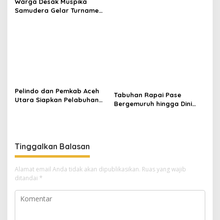
Warga Desak Muspika
Samudera Gelar Turnamen
17 Agustus di Lapangan
Blang Kabu
Pelindo dan Pemkab Aceh
Tabuhan Rapai Pase
Utara Siapkan Pelabuhan
Bergemuruh hingga Dini
Krueng Geukueh Mendunia
Hari di Aceh Utara, Ikut
Diperkuat Tim Aceh Timur
Tinggalkan Balasan
Alamat email Anda tidak akan dipublikasikan.
Ruas yang wajib
ditandai
*