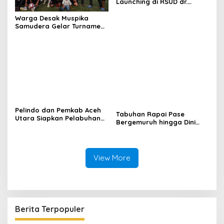
Launching di RSUD dr.
Fauziah Bireuen
Warga Desak Muspika
Samudera Gelar Turnamen
17 Agustus di Lapangan
Blang Kabu
Pelindo dan Pemkab Aceh
Tabuhan Rapai Pase
Utara Siapkan Pelabuhan
Bergemuruh hingga Dini
Krueng Geukueh Mendunia
Hari di Aceh Utara, Ikut
Diperkuat Tim Aceh Timur
View More
Berita Terpopuler