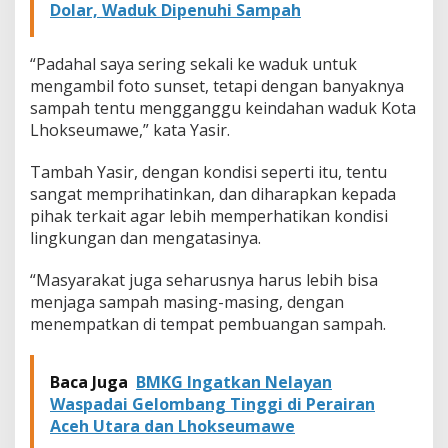
Dolar, Waduk Dipenuhi Sampah
a
s
W
“Padahal saya sering sekali ke waduk untuk
a
mengambil foto sunset, tetapi dengan banyaknya
r
g
sampah tentu mengganggu keindahan waduk Kota
a
Lhokseumawe,” kata Yasir.
Tambah Yasir, dengan kondisi seperti itu, tentu
sangat memprihatinkan, dan diharapkan kepada
pihak terkait agar lebih memperhatikan kondisi
lingkungan dan mengatasinya.
“Masyarakat juga seharusnya harus lebih bisa
menjaga sampah masing-masing, dengan
menempatkan di tempat pembuangan sampah.
Baca Juga
BMKG Ingatkan Nelayan
Waspadai Gelombang Tinggi di Perairan
Aceh Utara dan Lhokseumawe