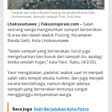
k
L
h
Tampak dari udara Waduk Pusong, Kecamatan Banda Sakti,
o
Lhokseumawe, dipenuhi sampah. Foto: Dok.Yasir.
k
Lhokseumawe | Fokusinspirasi.com –
Salah
s
seorang warga mengeluhkan sampah berserakan
e
u
di area dan dalam waduk Pusong, Kecamatan
m
Banda Sakti, Kota Lhokseumawe.
a
w
“Selain sampah yang berserakan, turut juga
e
mengeluarkan bau busuk dari sampah itu, apalagi
G
a
ketika setelah hujan,” kata Yasir, Rabu, (4/2/25).
n
g
Yasir mengatakan, padahal, waduk saat ini menjadi
g
salah satu tempat wisata, kuliner, dan juga menjadi
u
sarana berolahraga, namun dengan adanya
A
k
sampah yang berserakan tentunya sangat
t
mengganggu kenyamanan warga.
i
f
i
Baca Juga
Duh! Berjulukan Kota Petro
t