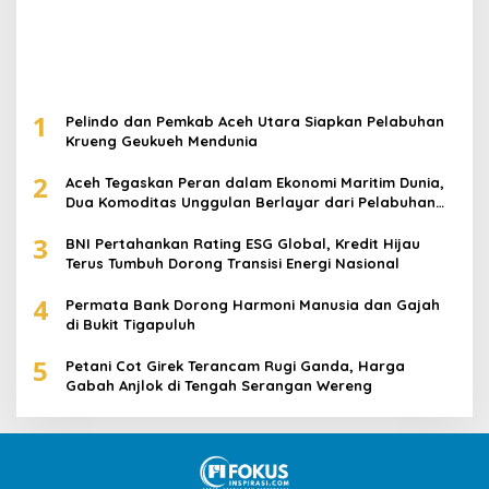
Copyright 2025 © fokusinspirasi.com
Redaksi
Pedoman Media Siber
Disclaimer
Privacy & Policy
Terms & Conditions
Hubungi Kami
Index Berita