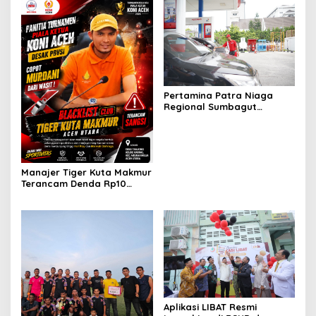
Pertamina Patra Niaga
Regional Sumbagut
Perkuat Sinergi Lintas
Instansi Dukung Penyaluran
BBM di Aceh
Manajer Tiger Kuta Makmur
Terancam Denda Rp10
Juta, Panitia Turnamen
Piala Ketua KONI Aceh Akan
Surati KONI
Aplikasi LIBAT Resmi