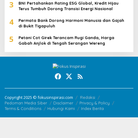
3
BNI Pertahankan Rating ESG Global, Kredit Hijau
Terus Tumbuh Dorong Transisi Energi Nasional
4
Permata Bank Dorong Harmoni Manusia dan Gajah
di Bukit Tigapuluh
5
Petani Cot Girek Terancam Rugi Ganda, Harga
Gabah Anjlok di Tengah Serangan Wereng
Copyright 2025 © fokusinspirasi.com
Redaksi
Pedoman Media Siber
Disclaimer
Privacy & Policy
Terms & Conditions
Hubungi Kami
Index Berita