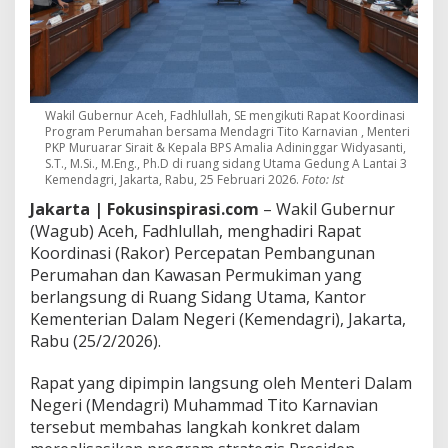
i
R
a
k
o
r
Wakil Gubernur Aceh, Fadhlullah, SE mengikuti Rapat Koordinasi
K
Program Perumahan bersama Mendagri Tito Karnavian , Menteri
e
PKP Muruarar Sirait & Kepala BPS Amalia Adininggar Widyasanti,
m
S.T., M.Si., M.Eng., Ph.D di ruang sidang Utama Gedung A Lantai 3
e
Kemendagri, Jakarta, Rabu, 25 Februari 2026.
Foto: Ist
n
Jakarta | Fokusinspirasi.com
– Wakil Gubernur
d
a
(Wagub) Aceh, Fadhlullah, menghadiri Rapat
g
Koordinasi (Rakor) Percepatan Pembangunan
r
Perumahan dan Kawasan Permukiman yang
i
berlangsung di Ruang Sidang Utama, Kantor
,
Kementerian Dalam Negeri (Kemendagri), Jakarta,
P
a
Rabu (25/2/2026).
s
t
Rapat yang dipimpin langsung oleh Menteri Dalam
i
Negeri (Mendagri) Muhammad Tito Karnavian
k
tersebut membahas langkah konkret dalam
a
n