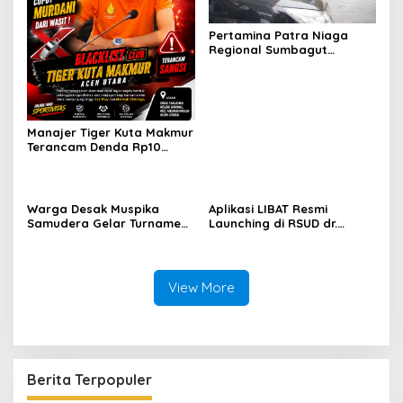
Pertamina Patra Niaga
Regional Sumbagut
Perkuat Sinergi Lintas
Instansi Dukung Penyaluran
BBM di Aceh
Manajer Tiger Kuta Makmur
Terancam Denda Rp10
Juta, Panitia Turnamen
Piala Ketua KONI Aceh Akan
Surati KONI
Warga Desak Muspika
Aplikasi LIBAT Resmi
Samudera Gelar Turnamen
Launching di RSUD dr.
17 Agustus di Lapangan
Fauziah Bireuen
Blang Kabu
View More
Berita Terpopuler