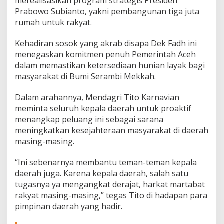
merealisasikan program strategis Presiden
A
Prabowo Subianto, yakni pembangunan tiga juta
c
rumah untuk rakyat.
e
h
Kehadiran sosok yang akrab disapa Dek Fadh ini
S
i
menegaskan komitmen penuh Pemerintah Aceh
a
dalam memastikan ketersediaan hunian layak bagi
p
masyarakat di Bumi Serambi Mekkah.
S
u
Dalam arahannya, Mendagri Tito Karnavian
k
s
meminta seluruh kepala daerah untuk proaktif
e
menangkap peluang ini sebagai sarana
s
meningkatkan kesejahteraan masyarakat di daerah
k
masing-masing.
a
n
P
“Ini sebenarnya membantu teman-teman kepala
r
daerah juga. Karena kepala daerah, salah satu
o
tugasnya ya mengangkat derajat, harkat martabat
g
rakyat masing-masing,” tegas Tito di hadapan para
r
a
pimpinan daerah yang hadir.
m
3