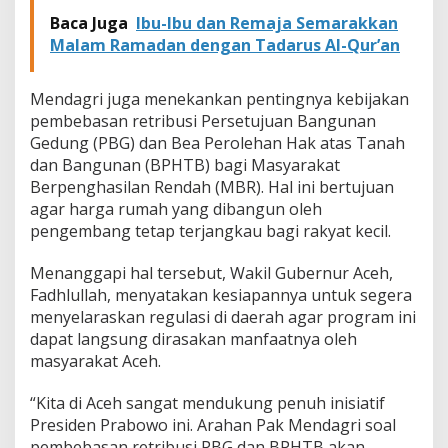
J
Baca Juga
Ibu-Ibu dan Remaja Semarakkan
u
Malam Ramadan dengan Tadarus Al-Qur’an
t
a
R
Mendagri juga menekankan pentingnya kebijakan
u
pembebasan retribusi Persetujuan Bangunan
m
Gedung (PBG) dan Bea Perolehan Hak atas Tanah
a
h
dan Bangunan (BPHTB) bagi Masyarakat
Berpenghasilan Rendah (MBR). Hal ini bertujuan
agar harga rumah yang dibangun oleh
pengembang tetap terjangkau bagi rakyat kecil.
Menanggapi hal tersebut, Wakil Gubernur Aceh,
Fadhlullah, menyatakan kesiapannya untuk segera
menyelaraskan regulasi di daerah agar program ini
dapat langsung dirasakan manfaatnya oleh
masyarakat Aceh.
“Kita di Aceh sangat mendukung penuh inisiatif
Presiden Prabowo ini. Arahan Pak Mendagri soal
pembebasan retribusi PBG dan BPHTB akan