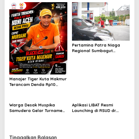
Bupati Aceh Utara
Pertamina Patra Niaga
Regional Sumbagut
Perkuat Sinergi Lintas
Instansi Dukung Penyaluran
BBM di Aceh
Manajer Tiger Kuta Makmur
Terancam Denda Rp10
Juta, Panitia Turnamen
Piala Ketua KONI Aceh Akan
Surati KONI
Warga Desak Muspika
Aplikasi LIBAT Resmi
Samudera Gelar Turnamen
Launching di RSUD dr.
17 Agustus di Lapangan
Fauziah Bireuen
Blang Kabu
Tinggalkan Balasan