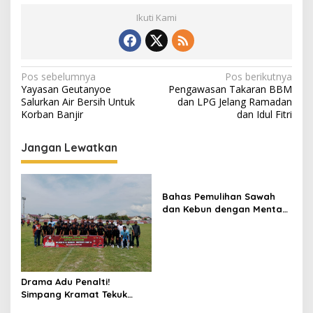
Ikuti Kami
N
Pos sebelumnya
Pos berikutnya
Yayasan Geutanyoe
Pengawasan Takaran BBM
a
Salurkan Air Bersih Untuk
dan LPG Jelang Ramadan
v
Korban Banjir
dan Idul Fitri
i
Jangan Lewatkan
g
a
s
Bahas Pemulihan Sawah
dan Kebun dengan Mentan,
i
Gubernur Mualem: Kami
p
Butuh Dukungan Pak
Menteri
o
s
Drama Adu Penalti!
Simpang Kramat Tekuk
Muara Batu 5-3 di Piala