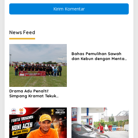
News Feed
Bahas Pemulihan Sawah
dan Kebun dengan Mentan,
Gubernur Mualem: Kami
Butuh Dukungan Pak
Menteri
Drama Adu Penalti!
Simpang Kramat Tekuk
Muara Batu 5-3 di Piala
Bupati Aceh Utara