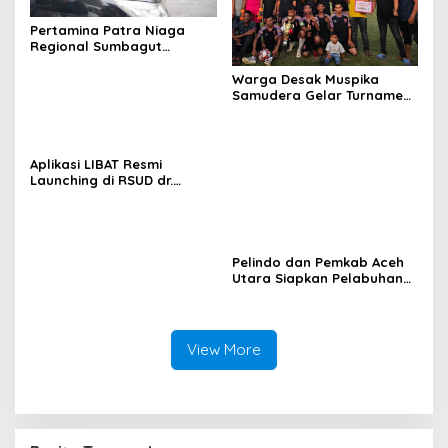
Pertamina Patra Niaga
Regional Sumbagut
Perkuat Sinergi Lintas
Instansi Dukung Penyaluran
Warga Desak Muspika
BBM di Aceh
Samudera Gelar Turnamen
17 Agustus di Lapangan
Blang Kabu
Aplikasi LIBAT Resmi
Launching di RSUD dr.
Fauziah Bireuen
Pelindo dan Pemkab Aceh
Utara Siapkan Pelabuhan
Krueng Geukueh Mendunia
View More