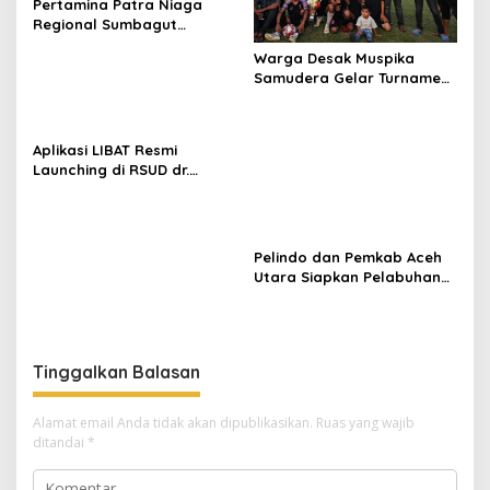
Pertamina Patra Niaga
Regional Sumbagut
Perkuat Sinergi Lintas
Warga Desak Muspika
Instansi Dukung Penyaluran
Samudera Gelar Turnamen
BBM di Aceh
17 Agustus di Lapangan
Blang Kabu
Aplikasi LIBAT Resmi
Launching di RSUD dr.
Fauziah Bireuen
Pelindo dan Pemkab Aceh
Utara Siapkan Pelabuhan
Krueng Geukueh Mendunia
Tinggalkan Balasan
Alamat email Anda tidak akan dipublikasikan.
Ruas yang wajib
ditandai
*