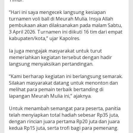
u
n
“Hari ini saya mengecek langsung kesiapan
g
turnamen voli ball di Meurah Mulia. Insya Allah
C
pembukaan akan dilaksanakan pada malam Sabtu,
e
3 April 2026. Turnamen ini diikuti 16 tim dari empat
k
K
kabupaten/kota,” ujar Kapolres.
e
s
Ia juga mengajak masyarakat untuk turut
i
memeriahkan kegiatan tersebut dengan hadir
a
langsung menyaksikan pertandingan.
p
a
n
“Kami berharap kegiatan ini berlangsung semarak.
Silakan masyarakat datang untuk menonton dan
melihat para pemain terbaik bertanding di
lapangan Meurah Mulia ini,” ajaknya.
Untuk menambah semangat para peserta, panitia
telah menyiapkan total hadiah sebesar Rp35 juta,
dengan rincian juara pertama Rp20 juta dan juara
kedua Rp15 juta, serta trofi bagi para pemenang.