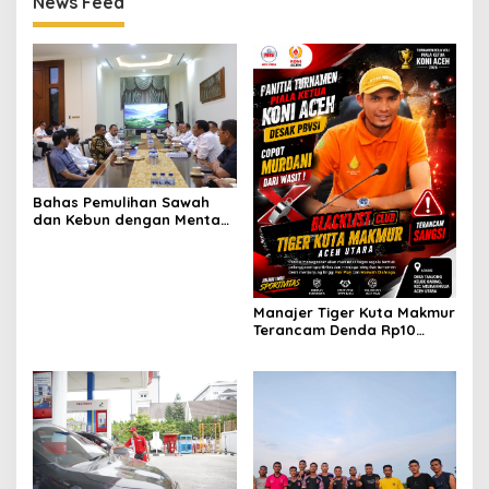
News Feed
Bahas Pemulihan Sawah
dan Kebun dengan Mentan,
Gubernur Mualem: Kami
Butuh Dukungan Pak
Menteri
Manajer Tiger Kuta Makmur
Terancam Denda Rp10
Juta, Panitia Turnamen
Piala Ketua KONI Aceh Akan
Surati KONI