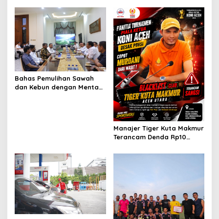
a
s
i
p
o
s
Bahas Pemulihan Sawah
dan Kebun dengan Mentan,
Gubernur Mualem: Kami
Butuh Dukungan Pak
Menteri
Manajer Tiger Kuta Makmur
Terancam Denda Rp10
Juta, Panitia Turnamen
Piala Ketua KONI Aceh Akan
Surati KONI