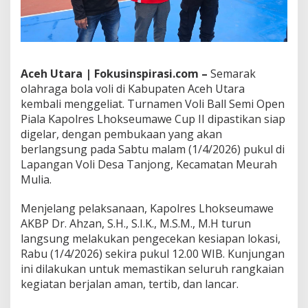
l
r
e
s
L
h
Aceh Utara | Fokusinspirasi.com –
Semarak
o
olahraga bola voli di Kabupaten Aceh Utara
k
kembali menggeliat. Turnamen Voli Ball Semi Open
s
Piala Kapolres Lhokseumawe Cup II dipastikan siap
e
u
digelar, dengan pembukaan yang akan
m
berlangsung pada Sabtu malam (1/4/2026) pukul di
a
Lapangan Voli Desa Tanjong, Kecamatan Meurah
w
Mulia.
e
C
u
Menjelang pelaksanaan, Kapolres Lhokseumawe
p
AKBP Dr. Ahzan, S.H., S.I.K., M.S.M., M.H turun
I
langsung melakukan pengecekan kesiapan lokasi,
I
Rabu (1/4/2026) sekira pukul 12.00 WIB. Kunjungan
S
ini dilakukan untuk memastikan seluruh rangkaian
i
a
kegiatan berjalan aman, tertib, dan lancar.
p
D