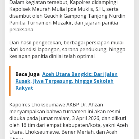
Dalam kegiatan tersebut, Kapolres didampingi
i
Kapolsek Meurah Mulia Ipda Muklis, S.H., serta
g
disambut oleh Geuchik Gampong Tanjong Nurdin,
e
l
Panitia Turnamen Muzakir, dan jajaran panitia
a
pelaksana.
r
,
Dari hasil pengecekan, berbagai persiapan mulai
K
dari kondisi lapangan, sarana pendukung, hingga
a
p
kesiapan panitia dinilai telah optimal.
o
l
r
Baca Juga
Aceh Utara Bangkit: Dari Jalan
e
Rusak, Jiwa Terpasung, hingga Sekolah
s
Rakyat
T
u
r
Kapolres Lhokseumawe AKBP Dr. Ahzan
u
n
menyampaikan bahwa turnamen ini akan resmi
L
dibuka pada Jumat malam, 3 April 2026, dan diikuti
a
oleh 16 tim dari empat kabupaten/kota, yakni Aceh
n
Utara, Lhokseumawe, Bener Meriah, dan Aceh
g
Timur.
s