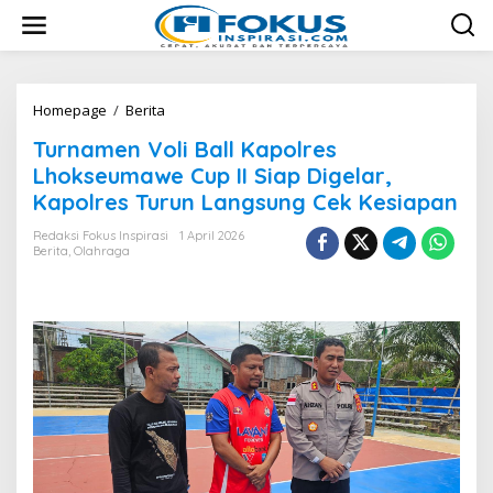
L
e
w
a
t
i
Homepage
/
Berita
T
k
u
Turnamen Voli Ball Kapolres
e
r
k
n
Lhokseumawe Cup II Siap Digelar,
o
a
Kapolres Turun Langsung Cek Kesiapan
n
m
t
e
Redaksi Fokus Inspirasi
1 April 2026
e
n
Berita
,
Olahraga
n
V
o
l
i
B
a
l
l
K
a
p
o