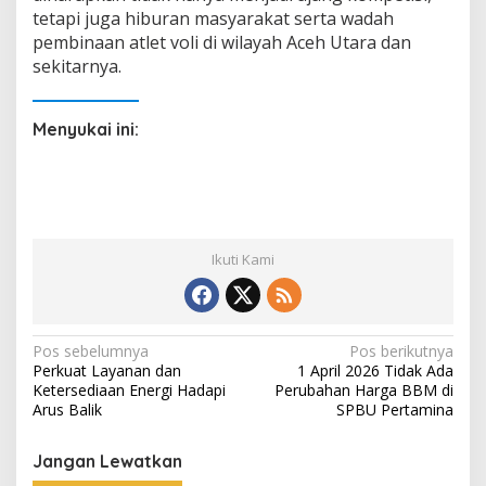
tetapi juga hiburan masyarakat serta wadah
pembinaan atlet voli di wilayah Aceh Utara dan
sekitarnya.
Menyukai ini:
Ikuti Kami
N
Pos sebelumnya
Pos berikutnya
Perkuat Layanan dan
1 April 2026 Tidak Ada
a
Ketersediaan Energi Hadapi
Perubahan Harga BBM di
v
Arus Balik
SPBU Pertamina
i
Jangan Lewatkan
g