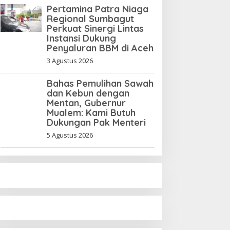
Pertamina Patra Niaga
anajer Tiger Kuta
Regional Sumbagut
akmur Terancam Denda
Perkuat Sinergi Lintas
Instansi Dukung
p10 Juta, Panitia
Penyaluran BBM di Aceh
urnamen Piala Ketua KONI
ceh Akan Surati KONI
3 Agustus 2026
Bahas Pemulihan Sawah
dan Kebun dengan
Mentan, Gubernur
Mualem: Kami Butuh
Dukungan Pak Menteri
5 Agustus 2026