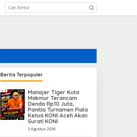
Berita Terpopuler
Manajer Tiger Kuta
BNI Pertahankan Rating
Makmur Terancam
ESG Global, Kredit Hijau
Denda Rp10 Juta,
Terus Tumbuh Dorong
Panitia Turnamen Piala
Transisi Energi Nasional
Ketua KONI Aceh Akan
Surati KONI
3 Agustus 2026