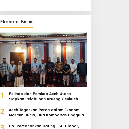
Ekonomi Bisnis
1
Pelindo dan Pemkab Aceh Utara
Siapkan Pelabuhan Krueng Geukueh
Mendunia
2
Aceh Tegaskan Peran dalam Ekonomi
Maritim Dunia, Dua Komoditas Unggulan
Berlayar dari Pelabuhan Krueng
3
Geukueh
BNI Pertahankan Rating ESG Global,