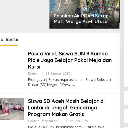
M
M
Pasokan Air PDAM Kerap
R
Mati, Warga Aceh Utara
T
Desak Bupati Copot
A
Direktur PDAM
di lantai
Pasca Viral, Siswa SDN 9 Kumba
Pidie Jaya Belajar Pakai Meja dan
Kursi
Daerah
|
29 Januari 2025
O
L
Pidie Jaya | Fokusinspirasi.com – Siswa Sekolah
E
Dasar (SD) Negeri 9 Desa
H
R
E
D
Siswa SD Aceh Masih Belajar di
A
K
Lantai di Tengah Gencarnya
S
Program Makan Gratis
I
F
Daerah
,
Pendidikan
|
14 Januari 2025
O
O
L
K
Pidie Jaya | Fokusinspirasi.com – Para siswa