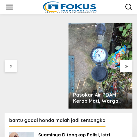
L
e
Keseruan dan
w
Kehangatan Bersama
a
Anak-anak Desa Kuala
t
Kereutou dengan
i
Mahasiswa KPM UIN
k
SUNA
e
k
o
n
t
«
»
e
n
Pasokan Air PDAM
Kerap Mati, Warga
Aceh Utara Desak
Bupati Copot Direktur
PDAM
bantu gadai honda malah jadi tersangka
Suaminya Ditangkap Polisi, Istri