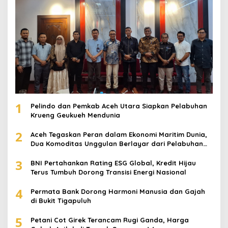
1
Pelindo dan Pemkab Aceh Utara Siapkan Pelabuhan
Krueng Geukueh Mendunia
2
Aceh Tegaskan Peran dalam Ekonomi Maritim Dunia,
Dua Komoditas Unggulan Berlayar dari Pelabuhan
Krueng Geukueh
3
BNI Pertahankan Rating ESG Global, Kredit Hijau
Terus Tumbuh Dorong Transisi Energi Nasional
4
Permata Bank Dorong Harmoni Manusia dan Gajah
di Bukit Tigapuluh
5
Petani Cot Girek Terancam Rugi Ganda, Harga