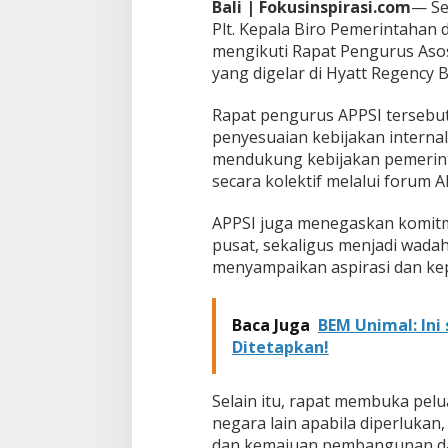
Bali | Fokusinspirasi.com
— Se
a
Plt. Kepala Biro Pemerintahan
k
t
mengikuti Rapat Pengurus Asos
i
yang digelar di Hyatt Regency Ba
f
b
Rapat pengurus APPSI tersebu
e
penyesuaian kebijakan internal
r
p
mendukung kebijakan pemerin
e
secara kolektif melalui forum A
r
a
APPSI juga menegaskan komitm
n
pusat, sekaligus menjadi wadah
d
a
menyampaikan aspirasi dan ke
l
a
m
Baca Juga
BEM Unimal: Ini
F
Ditetapkan!
o
r
u
Selain itu, rapat membuka pelu
m
negara lain apabila diperlukan
A
P
dan kemajuan pembangunan dae