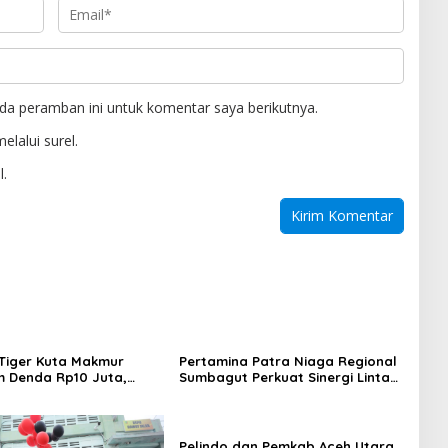
da peramban ini untuk komentar saya berikutnya.
elalui surel.
l.
Tiger Kuta Makmur
Pertamina Patra Niaga Regional
 Denda Rp10 Juta,
Sumbagut Perkuat Sinergi Lintas
Turnamen Piala Ketua
Instansi Dukung Penyaluran BBM
h Akan Surati KONI
di Aceh
Pelindo dan Pemkab Aceh Utara