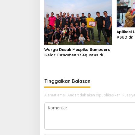
s
Aplikasi 
RSUD dr.
Warga Desak Muspika Samudera
Gelar Turnamen 17 Agustus di
Lapangan Blang Kabu
Tinggalkan Balasan
Alamat email Anda tidak akan dipublikasikan.
Ruas ya