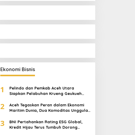
Ekonomi Bisnis
1
Pelindo dan Pemkab Aceh Utara
Siapkan Pelabuhan Krueng Geukueh
Mendunia
2
Aceh Tegaskan Peran dalam Ekonomi
Maritim Dunia, Dua Komoditas Unggulan
Berlayar dari Pelabuhan Krueng
3
Geukueh
BNI Pertahankan Rating ESG Global,
Kredit Hijau Terus Tumbuh Dorong
Transisi Energi Nasional