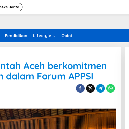
deks Berita
Pendidikan
Lifestyle
Opini
intah Aceh berkomitmen
an dalam Forum APPSI