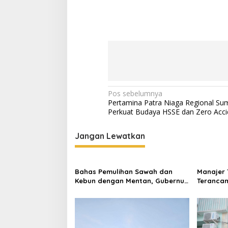
N
Pos sebelumnya
Pertamina Patra Niaga Regional Su
a
Perkuat Budaya HSSE dan Zero Acci
v
i
Jangan Lewatkan
g
a
Bahas Pemulihan Sawah dan
Manajer 
s
Kebun dengan Mentan, Gubernur
Terancam
Mualem: Kami Butuh Dukungan
Panitia 
i
Pak Menteri
KONI Ace
p
o