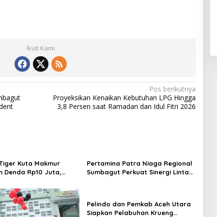
Ikuti Kami
Pos berikutnya
mbagut
Proyeksikan Kenaikan Kebutuhan LPG Hingga
dent
3,8 Persen saat Ramadan dan Idul Fitri 2026
Tiger Kuta Makmur
Pertamina Patra Niaga Regional
 Denda Rp10 Juta,
Sumbagut Perkuat Sinergi Lintas
Turnamen Piala Ketua
Instansi Dukung Penyaluran BBM
h Akan Surati KONI
di Aceh
Pelindo dan Pemkab Aceh Utara
Siapkan Pelabuhan Krueng