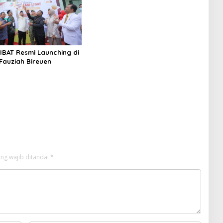
Geukueh Mendunia
LIBAT Resmi Launching di
 Fauziah Bireuen
ng wajib ditandai
*