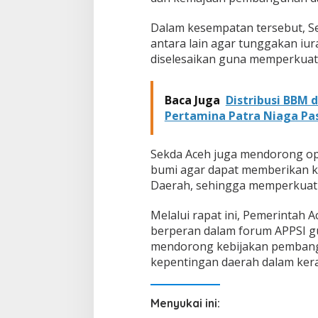
P
S
Dalam kesempatan tersebut, S
I
antara lain agar tunggakan iur
diselesaikan guna memperkuat
Baca Juga
Distribusi BBM 
Pertamina Patra Niaga Pa
Sekda Aceh juga mendorong opt
bumi agar dapat memberikan ko
Daerah, sehingga memperkuat k
Melalui rapat ini, Pemerintah
berperan dalam forum APPSI gu
mendorong kebijakan pembang
kepentingan daerah dalam ker
Menyukai ini: