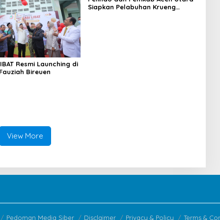
Siapkan Pelabuhan Krueng
Geukueh Mendunia
LIBAT Resmi Launching di
 Fauziah Bireuen
View More
Pedoman Media Siber
Disclaimer
Privacy & Policy
Terms & Con