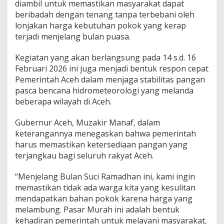
diambil untuk memastikan masyarakat dapat
G
beribadah dengan tenang tanpa terbebani oleh
u
b
lonjakan harga kebutuhan pokok yang kerap
e
terjadi menjelang bulan puasa.
r
n
Kegiatan yang akan berlangsung pada 14 s.d. 16
u
Februari 2026 ini juga menjadi bentuk respon cepat
r
I
Pemerintah Aceh dalam menjaga stabilitas pangan
n
pasca bencana hidrometeorologi yang melanda
s
beberapa wilayah di Aceh.
t
r
Gubernur Aceh, Muzakir Manaf, dalam
u
k
keterangannya menegaskan bahwa pemerintah
s
harus memastikan ketersediaan pangan yang
i
terjangkau bagi seluruh rakyat Aceh.
k
a
“Menjelang Bulan Suci Ramadhan ini, kami ingin
n
G
memastikan tidak ada warga kita yang kesulitan
e
mendapatkan bahan pokok karena harga yang
l
melambung. Pasar Murah ini adalah bentuk
a
kehadiran pemerintah untuk melayani masyarakat,
r