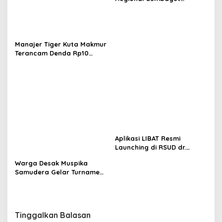
Perkuat Sinergi Lintas
Instansi Dukung Penyaluran
BBM di Aceh
Manajer Tiger Kuta Makmur
Terancam Denda Rp10
Juta, Panitia Turnamen
Piala Ketua KONI Aceh Akan
Surati KONI
Aplikasi LIBAT Resmi
Launching di RSUD dr.
Fauziah Bireuen
Warga Desak Muspika
Samudera Gelar Turnamen
17 Agustus di Lapangan
Blang Kabu
Tinggalkan Balasan