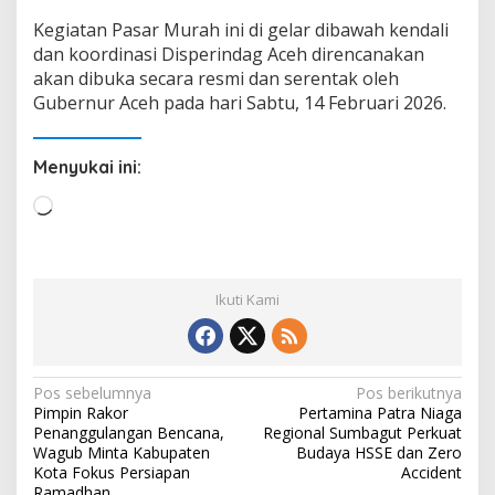
Kegiatan Pasar Murah ini di gelar dibawah kendali
dan koordinasi Disperindag Aceh direncanakan
akan dibuka secara resmi dan serentak oleh
Gubernur Aceh pada hari Sabtu, 14 Februari 2026.
Menyukai ini:
M
e
m
u
Ikuti Kami
a
t
.
.
N
Pos sebelumnya
Pos berikutnya
.
Pimpin Rakor
Pertamina Patra Niaga
a
Penanggulangan Bencana,
Regional Sumbagut Perkuat
v
Wagub Minta Kabupaten
Budaya HSSE dan Zero
Kota Fokus Persiapan
Accident
i
Ramadhan