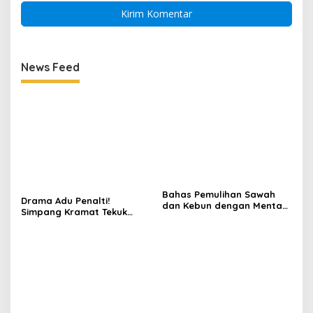
News Feed
Bahas Pemulihan Sawah
Drama Adu Penalti!
dan Kebun dengan Mentan,
Simpang Kramat Tekuk
Gubernur Mualem: Kami
Muara Batu 5-3 di Piala
Butuh Dukungan Pak
Bupati Aceh Utara
Menteri