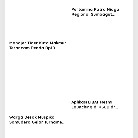
Pertamina Patra Niaga
Regional Sumbagut
Perkuat Sinergi Lintas
Instansi Dukung Penyaluran
BBM di Aceh
Manajer Tiger Kuta Makmur
Terancam Denda Rp10
Juta, Panitia Turnamen
Piala Ketua KONI Aceh Akan
Surati KONI
Aplikasi LIBAT Resmi
Launching di RSUD dr.
Fauziah Bireuen
Warga Desak Muspika
Samudera Gelar Turnamen
17 Agustus di Lapangan
Blang Kabu