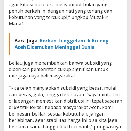
agar kita semua bisa menyambut bulan yang
P
a
penuh berkah ini dengan hati yang tenang dan
s
kebutuhan yang tercukupi,” ungkap Muzakir
a
Manaf.
r
M
u
Baca Juga
Korban Tenggelam di Krueng
r
a
Aceh Ditemukan Meninggal Dunia
h
S
e
Beliau juga menambahkan bahwa subsidi yang
r
diberikan pemerintah cukup signifikan untuk
e
menjaga daya beli masyarakat.
n
t
“Kita telah menyiapkan subsidi yang besar, mulai
a
k
dari beras, gula, hingga telur ayam. Saya minta tim
d
di lapangan memastikan distribusi ini tepat sasaran
i
di 69 titik lokasi. Kepada masyarakat Aceh, kami
2
berpesan: belilah sesuai kebutuhan, jangan
3
berlebihan, agar stabilitas harga ini bisa kita jaga
K
a
bersama-sama hingga Idul Fitri nanti,” pungkasnya.
b