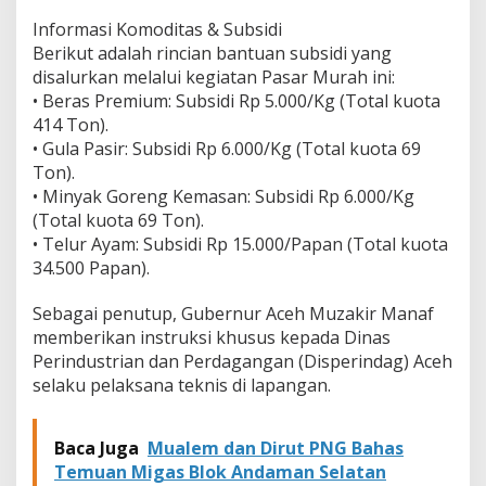
u
Informasi Komoditas & Subsidi
p
Berikut adalah rincian bantuan subsidi yang
a
disalurkan melalui kegiatan Pasar Murah ini:
t
e
• Beras Premium: Subsidi Rp 5.000/Kg (Total kuota
n
414 Ton).
/
• Gula Pasir: Subsidi Rp 6.000/Kg (Total kuota 69
K
Ton).
o
t
• Minyak Goreng Kemasan: Subsidi Rp 6.000/Kg
a
(Total kuota 69 Ton).
• Telur Ayam: Subsidi Rp 15.000/Papan (Total kuota
34.500 Papan).
Sebagai penutup, Gubernur Aceh Muzakir Manaf
memberikan instruksi khusus kepada Dinas
Perindustrian dan Perdagangan (Disperindag) Aceh
selaku pelaksana teknis di lapangan.
Baca Juga
Mualem dan Dirut PNG Bahas
Temuan Migas Blok Andaman Selatan