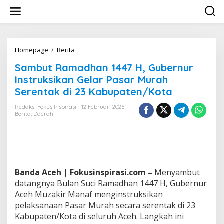
L
e
w
a
t
i
Homepage
/
Berita
S
k
a
Sambut Ramadhan 1447 H, Gubernur
e
m
k
b
Instruksikan Gelar Pasar Murah
o
u
Serentak di 23 Kabupaten/Kota
n
t
t
R
Redaksi Fokus Inspirasi
12 Februari 2026
e
a
Berita
,
Daerah
n
m
a
d
h
a
n
Banda Aceh | Fokusinspirasi.com –
Menyambut
1
datangnya Bulan Suci Ramadhan 1447 H, Gubernur
4
Aceh Muzakir Manaf menginstruksikan
4
7
pelaksanaan Pasar Murah secara serentak di 23
H
Kabupaten/Kota di seluruh Aceh. Langkah ini
,