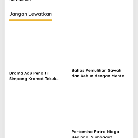
g
Jangan Lewatkan
a
s
i
p
o
s
Bahas Pemulihan Sawah
Drama Adu Penalti!
dan Kebun dengan Mentan,
Simpang Kramat Tekuk
Gubernur Mualem: Kami
Muara Batu 5-3 di Piala
Butuh Dukungan Pak
Bupati Aceh Utara
Menteri
Pertamina Patra Niaga
Regional Sumbagut