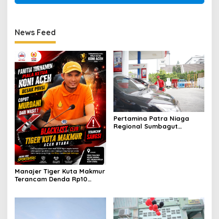
News Feed
Pertamina Patra Niaga
Regional Sumbagut
Perkuat Sinergi Lintas
Instansi Dukung Penyaluran
BBM di Aceh
Manajer Tiger Kuta Makmur
Terancam Denda Rp10
Juta, Panitia Turnamen
Piala Ketua KONI Aceh Akan
Surati KONI