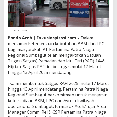
P
e
r
t
a
m
Pertamina
i
n
Banda Aceh | Fokusinspirasi.com –
Dalam
a
menjamin ketersediaan kebutuhan BBM dan LPG
P
bagi masyarakat, PT Pertamina Patra Niaga
a
Regional Sumbagut telah mengaktifkan Satuan
t
r
Tugas (Satgas) Ramadan dan Idul Fitri (RAFI) 1446
a
Hijriah. Satgas RAFI ini bertugas mulai 17 Maret
N
hingga 13 April 2025 mendatang.
i
a
“Kami membentuk Satgas RAFI 2025 mulai 17 Maret
g
a
hingga 13 April mendatang. Pertamina Patra Niaga
J
Regional Sumbagut berkomitmen untuk menjamin
a
ketersediaan BBM, LPG dan Avtur di wilayah
m
operasional Sumbagut, termasuk Aceh,” ujar Area
i
n
Manager Comm, Rel & CSR Pertamina Patra Niaga
K