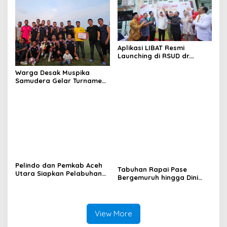
Aplikasi LIBAT Resmi
Launching di RSUD dr.
Fauziah Bireuen
Warga Desak Muspika
Samudera Gelar Turnamen
17 Agustus di Lapangan
Blang Kabu
Pelindo dan Pemkab Aceh
Tabuhan Rapai Pase
Utara Siapkan Pelabuhan
Bergemuruh hingga Dini
Krueng Geukueh Mendunia
Hari di Aceh Utara, Ikut
Diperkuat Tim Aceh Timur
View More