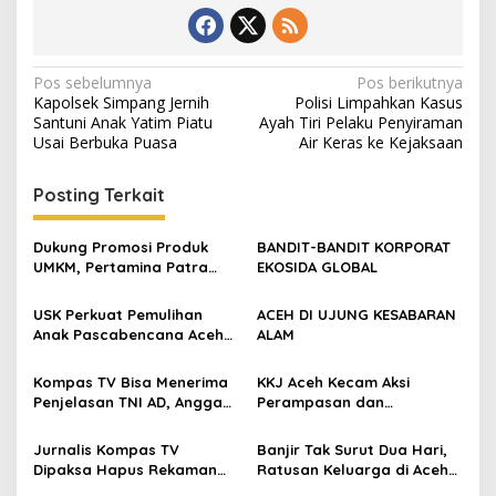
N
Pos sebelumnya
Pos berikutnya
Kapolsek Simpang Jernih
Polisi Limpahkan Kasus
a
Santuni Anak Yatim Piatu
Ayah Tiri Pelaku Penyiraman
v
Usai Berbuka Puasa
Air Keras ke Kejaksaan
i
Posting Terkait
g
a
Dukung Promosi Produk
BANDIT-BANDIT KORPORAT
s
UMKM, Pertamina Patra
EKOSIDA GLOBAL
Niaga Sumbagut Gelar
i
Pasar Berkah Ramadan
USK Perkuat Pemulihan
ACEH DI UJUNG KESABARAN
p
Anak Pascabencana Aceh
ALAM
Lewat Bantuan Gizi dan
o
Dukungan Psikososial
Kompas TV Bisa Menerima
KKJ Aceh Kecam Aksi
s
Penjelasan TNI AD, Anggap
Perampasan dan
Persoalan Sudah Selesai
Penghapusan Karya
Jurnalistik oleh TNI
Jurnalis Kompas TV
Banjir Tak Surut Dua Hari,
Dipaksa Hapus Rekaman
Ratusan Keluarga di Aceh
Saat Meliput di Posko
Utara Mengungsi