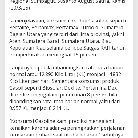
Regional Sumbagut, Susanto August Satria, Kamis,
e
(20/3/25).
t
e
Ia menjelaskan, konsumsi produk Gasoline seperti
r
s
Pertalite, Pertamax, Pertamax Turbo di Sumatera
e
Bagian Utara yang terdiri dari lima provinsi, yakni
d
Aceh, Sumatera Barat, Sumatera Utara, Riau,
i
Kepulauan Riau selama periode Satgas RAFI tahun
a
ini diperkirakan meningkat 15 persen.
a
n
E
Lanjutnya, apabila dibandingkan rata-rata harian
n
normal atau 12.890 Kilo Liter (KL) menjadi 14.832
e
Kilo Liter per hari. Sementara konsumsi produk
r
Gasoil seperti Biosolar, Dexlite, Pertamina Dex
g
i
diprediksi mengalami penurunan 8 persen bila
d
dibandingkan rata-rata harian normal yaitu dari
i
8.957 KL menjadi 8.244 KL.
A
c
“Konsumsi Gasoline kami prediksi mengalami
e
h
kenaikan karena adanya peningkatkan perjalanan
kendaraan pribadi saat mudik lebaran,” sebutnya