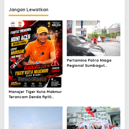
Bencana Aceh
Jangan Lewatkan
Pertamina Patra Niaga
Regional Sumbagut
Perkuat Sinergi Lintas
Instansi Dukung Penyaluran
BBM di Aceh
Manajer Tiger Kuta Makmur
Terancam Denda Rp10
Juta, Panitia Turnamen
Piala Ketua KONI Aceh Akan
Surati KONI