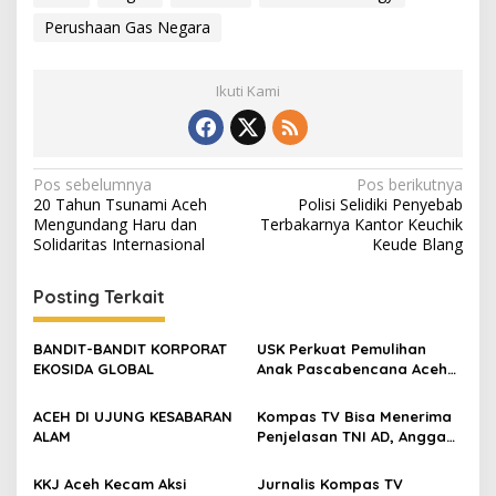
Perushaan Gas Negara
Ikuti Kami
N
Pos sebelumnya
Pos berikutnya
20 Tahun Tsunami Aceh
Polisi Selidiki Penyebab
a
Mengundang Haru dan
Terbakarnya Kantor Keuchik
v
Solidaritas Internasional
Keude Blang
i
Posting Terkait
g
a
BANDIT-BANDIT KORPORAT
USK Perkuat Pemulihan
s
EKOSIDA GLOBAL
Anak Pascabencana Aceh
Lewat Bantuan Gizi dan
i
Dukungan Psikososial
ACEH DI UJUNG KESABARAN
Kompas TV Bisa Menerima
p
ALAM
Penjelasan TNI AD, Anggap
Persoalan Sudah Selesai
o
KKJ Aceh Kecam Aksi
Jurnalis Kompas TV