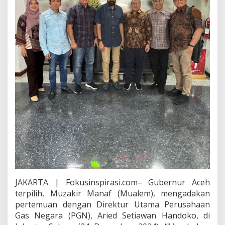
a
s
T
e
m
u
a
n
M
i
g
a
s
B
l
o
k
A
n
d
JAKARTA | Fokusinspirasi.com– Gubernur Aceh
a
terpilih, Muzakir Manaf (Mualem), mengadakan
m
pertemuan dengan Direktur Utama Perusahaan
a
n
Gas Negara (PGN), Aried Setiawan Handoko, di
S