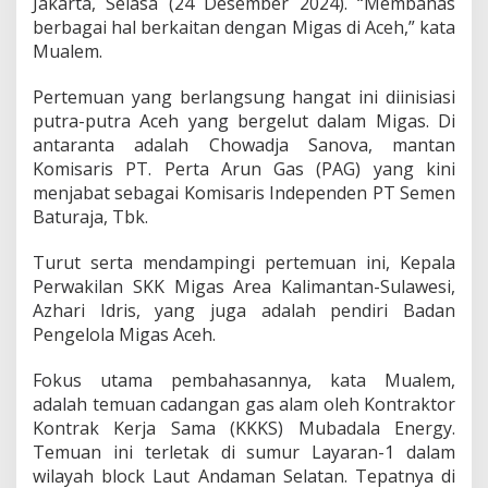
Jakarta, Selasa (24 Desember 2024). “Membahas
e
berbagai hal berkaitan dengan Migas di Aceh,” kata
l
Mualem.
a
t
a
Pertemuan yang berlangsung hangat ini diinisiasi
n
putra-putra Aceh yang bergelut dalam Migas. Di
antaranta adalah Chowadja Sanova, mantan
Komisaris PT. Perta Arun Gas (PAG) yang kini
menjabat sebagai Komisaris Independen PT Semen
Baturaja, Tbk.
Turut serta mendampingi pertemuan ini, Kepala
Perwakilan SKK Migas Area Kalimantan-Sulawesi,
Azhari Idris, yang juga adalah pendiri Badan
Pengelola Migas Aceh.
Fokus utama pembahasannya, kata Mualem,
adalah temuan cadangan gas alam oleh Kontraktor
Kontrak Kerja Sama (KKKS) Mubadala Energy.
Temuan ini terletak di sumur Layaran-1 dalam
wilayah block Laut Andaman Selatan. Tepatnya di