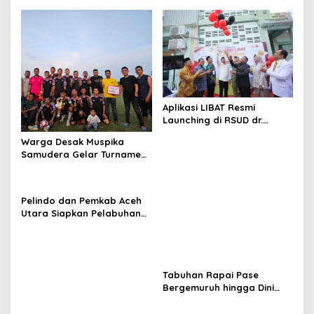
Piala Ketua KONI Aceh Akan
Surati KONI
Aplikasi LIBAT Resmi
Launching di RSUD dr.
Fauziah Bireuen
Warga Desak Muspika
Samudera Gelar Turnamen
17 Agustus di Lapangan
Blang Kabu
Pelindo dan Pemkab Aceh
Utara Siapkan Pelabuhan
Krueng Geukueh Mendunia
Tabuhan Rapai Pase
Bergemuruh hingga Dini
Hari di Aceh Utara, Ikut
Diperkuat Tim Aceh Timur