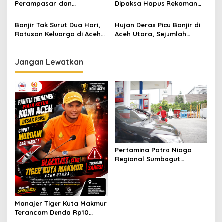
s
Perampasan dan
Dipaksa Hapus Rekaman
Penghapusan Karya
Saat Meliput di Posko
Jurnalistik oleh TNI
Bencana Aceh
Banjir Tak Surut Dua Hari,
Hujan Deras Picu Banjir di
Ratusan Keluarga di Aceh
Aceh Utara, Sejumlah
Utara Mengungsi
Kecamatan Terendam
Jangan Lewatkan
Pertamina Patra Niaga
Regional Sumbagut
Perkuat Sinergi Lintas
Instansi Dukung Penyaluran
BBM di Aceh
Manajer Tiger Kuta Makmur
Terancam Denda Rp10
Juta, Panitia Turnamen