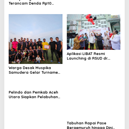
Terancam Denda Rp10
Juta, Panitia Turnamen
Piala Ketua KONI Aceh Akan
Surati KONI
Aplikasi LIBAT Resmi
Launching di RSUD dr.
Fauziah Bireuen
Warga Desak Muspika
Samudera Gelar Turnamen
17 Agustus di Lapangan
Blang Kabu
Pelindo dan Pemkab Aceh
Utara Siapkan Pelabuhan
Krueng Geukueh Mendunia
Tabuhan Rapai Pase
Bergemuruh hingga Dini