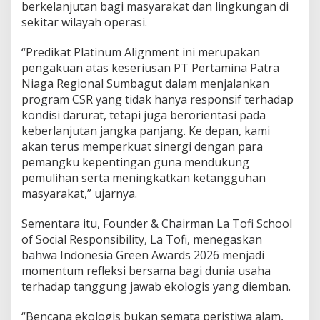
berkelanjutan bagi masyarakat dan lingkungan di
p
sekitar wilayah operasi.
r
e
d
“Predikat Platinum Alignment ini merupakan
i
pengakuan atas keseriusan PT Pertamina Patra
k
Niaga Regional Sumbagut dalam menjalankan
a
program CSR yang tidak hanya responsif terhadap
t
kondisi darurat, tetapi juga berorientasi pada
P
l
keberlanjutan jangka panjang. Ke depan, kami
a
akan terus memperkuat sinergi dengan para
t
pemangku kepentingan guna mendukung
i
pemulihan serta meningkatkan ketangguhan
n
u
masyarakat,” ujarnya.
m
Sementara itu, Founder & Chairman La Tofi School
of Social Responsibility, La Tofi, menegaskan
bahwa Indonesia Green Awards 2026 menjadi
momentum refleksi bersama bagi dunia usaha
terhadap tanggung jawab ekologis yang diemban.
“Bencana ekologis bukan semata peristiwa alam,