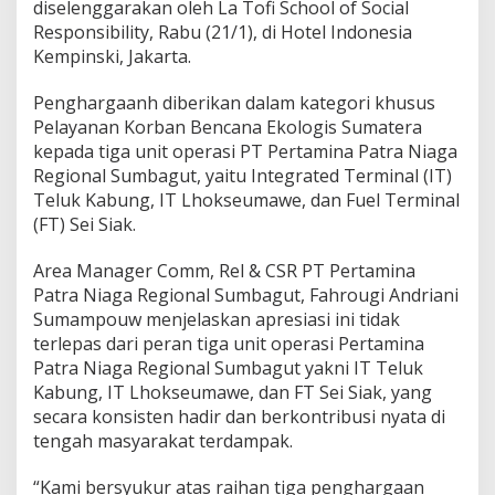
diselenggarakan oleh La Tofi School of Social
u
Responsibility, Rabu (21/1), di Hotel Indonesia
t
a
Kempinski, Jakarta.
n
,
Penghargaanh diberikan dalam kategori khusus
P
Pelayanan Korban Bencana Ekologis Sumatera
e
kepada tiga unit operasi PT Pertamina Patra Niaga
r
t
Regional Sumbagut, yaitu Integrated Terminal (IT)
a
Teluk Kabung, IT Lhokseumawe, dan Fuel Terminal
m
(FT) Sei Siak.
i
n
Area Manager Comm, Rel & CSR PT Pertamina
a
P
Patra Niaga Regional Sumbagut, Fahrougi Andriani
a
Sumampouw menjelaskan apresiasi ini tidak
t
terlepas dari peran tiga unit operasi Pertamina
r
Patra Niaga Regional Sumbagut yakni IT Teluk
a
Kabung, IT Lhokseumawe, dan FT Sei Siak, yang
N
i
secara konsisten hadir dan berkontribusi nyata di
a
tengah masyarakat terdampak.
g
a
“Kami bersyukur atas raihan tiga penghargaan
S