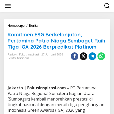
L
e
w
a
t
i
Homepage
/
Berita
K
k
o
Komitmen ESG Berkelanjutan,
e
m
k
i
Pertamina Patra Niaga Sumbagut Raih
o
t
Tiga IGA 2026 Berpredikat Platinum
n
m
t
e
Redaksi Fokus Inspirasi
27 Januari 2026
e
n
Berita
,
Nasional
n
E
S
G
B
e
r
Jakarta | Fokusinspirasi.com –
PT Pertamina
k
Patra Niaga Regional Sumatera Bagian Utara
e
(Sumbagut) kembali menorehkan prestasi di
l
a
tingkat nasional dengan meraih tiga penghargaan
n
Indonesia Green Awards (IGA) 2026 yang
j