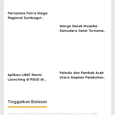
Pertamina Patra Niaga
Regional Sumbagut
Perkuat Sinergi Lintas
Warga Desak Muspika
Instansi Dukung Penyaluran
Samudera Gelar Turnamen
BBM di Aceh
17 Agustus di Lapangan
Blang Kabu
Pelindo dan Pemkab Aceh
Aplikasi LIBAT Resmi
Utara Siapkan Pelabuhan
Launching di RSUD dr.
Krueng Geukueh Mendunia
Fauziah Bireuen
Tinggalkan Balasan
Alamat email Anda tidak akan dipublikasikan.
Ruas yang wajib