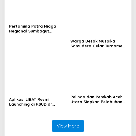
Pertamina Patra Niaga
Regional Sumbagut
Perkuat Sinergi Lintas
Instansi Dukung Penyaluran
Warga Desak Muspika
BBM di Aceh
Samudera Gelar Turnamen
17 Agustus di Lapangan
Blang Kabu
Pelindo dan Pemkab Aceh
Aplikasi LIBAT Resmi
Utara Siapkan Pelabuhan
Launching di RSUD dr.
Krueng Geukueh Mendunia
Fauziah Bireuen
View More