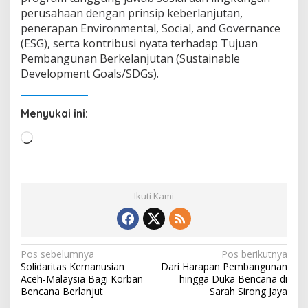
perusahaan dengan prinsip keberlanjutan,
penerapan Environmental, Social, and Governance
(ESG), serta kontribusi nyata terhadap Tujuan
Pembangunan Berkelanjutan (Sustainable
Development Goals/SDGs).
Menyukai ini:
M
e
m
u
Ikuti Kami
a
t
.
.
N
Pos sebelumnya
Pos berikutnya
.
Solidaritas Kemanusian
Dari Harapan Pembangunan
a
Aceh-Malaysia Bagi Korban
hingga Duka Bencana di
v
Bencana Berlanjut
Sarah Sirong Jaya