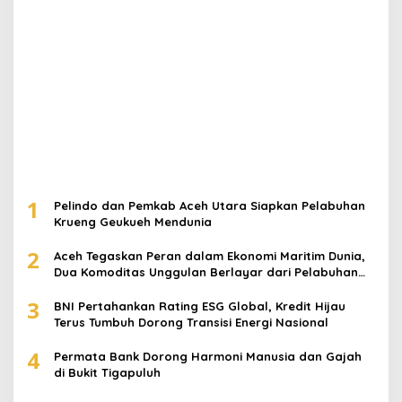
1
Pelindo dan Pemkab Aceh Utara Siapkan Pelabuhan
Krueng Geukueh Mendunia
2
Aceh Tegaskan Peran dalam Ekonomi Maritim Dunia,
Dua Komoditas Unggulan Berlayar dari Pelabuhan
Krueng Geukueh
3
BNI Pertahankan Rating ESG Global, Kredit Hijau
Terus Tumbuh Dorong Transisi Energi Nasional
4
Permata Bank Dorong Harmoni Manusia dan Gajah
di Bukit Tigapuluh