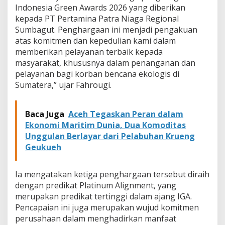
Indonesia Green Awards 2026 yang diberikan
u
m
kepada PT Pertamina Patra Niaga Regional
b
Sumbagut. Penghargaan ini menjadi pengakuan
a
atas komitmen dan kepedulian kami dalam
g
memberikan pelayanan terbaik kepada
u
t
masyarakat, khususnya dalam penanganan dan
R
pelayanan bagi korban bencana ekologis di
a
Sumatera,” ujar Fahrougi.
i
h
T
Baca Juga
Aceh Tegaskan Peran dalam
i
Ekonomi Maritim Dunia, Dua Komoditas
g
a
Unggulan Berlayar dari Pelabuhan Krueng
I
Geukueh
G
A
2
Ia mengatakan ketiga penghargaan tersebut diraih
0
dengan predikat Platinum Alignment, yang
2
merupakan predikat tertinggi dalam ajang IGA.
6
B
Pencapaian ini juga merupakan wujud komitmen
e
perusahaan dalam menghadirkan manfaat
r