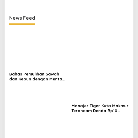
News Feed
Bahas Pemulihan Sawah
dan Kebun dengan Mentan,
Gubernur Mualem: Kami
Butuh Dukungan Pak
Menteri
Manajer Tiger Kuta Makmur
Terancam Denda Rp10
Juta, Panitia Turnamen
Piala Ketua KONI Aceh Akan
Surati KONI