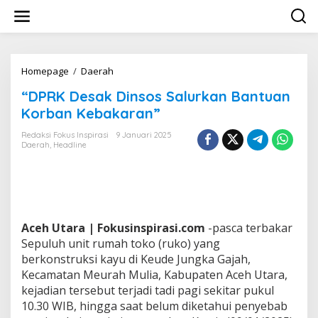
L
e
w
a
t
i
Homepage
/
Daerah
"
k
D
“DPRK Desak Dinsos Salurkan Bantuan
e
P
k
R
Korban Kebakaran”
o
K
n
D
Redaksi Fokus Inspirasi
9 Januari 2025
t
Daerah
,
Headline
e
e
s
n
a
k
D
i
n
Aceh Utara | Fokusinspirasi.com
-pasca terbakar
s
Sepuluh unit rumah toko (ruko) yang
o
berkonstruksi kayu di Keude Jungka Gajah,
s
Kecamatan Meurah Mulia, Kabupaten Aceh Utara,
S
a
kejadian tersebut terjadi tadi pagi sekitar pukul
l
10.30 WIB, hingga saat belum diketahui penyebab
u