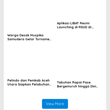
Aplikasi LIBAT Resmi
Launching di RSUD dr.
Fauziah Bireuen
Warga Desak Muspika
Samudera Gelar Turnamen
17 Agustus di Lapangan
Blang Kabu
Pelindo dan Pemkab Aceh
Tabuhan Rapai Pase
Utara Siapkan Pelabuhan
Bergemuruh hingga Dini
Krueng Geukueh Mendunia
Hari di Aceh Utara, Ikut
Diperkuat Tim Aceh Timur
View More