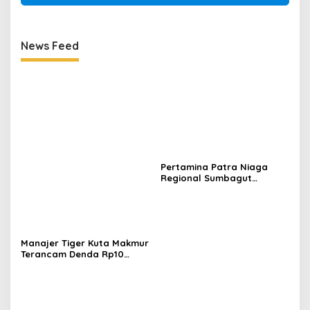
News Feed
Pertamina Patra Niaga
Regional Sumbagut
Perkuat Sinergi Lintas
Instansi Dukung Penyaluran
BBM di Aceh
Manajer Tiger Kuta Makmur
Terancam Denda Rp10
Juta, Panitia Turnamen
Piala Ketua KONI Aceh Akan
Surati KONI