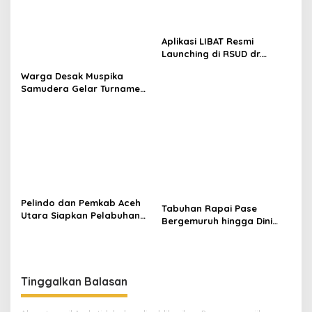
Aplikasi LIBAT Resmi
Launching di RSUD dr.
Fauziah Bireuen
Warga Desak Muspika
Samudera Gelar Turnamen
17 Agustus di Lapangan
Blang Kabu
Pelindo dan Pemkab Aceh
Tabuhan Rapai Pase
Utara Siapkan Pelabuhan
Bergemuruh hingga Dini
Krueng Geukueh Mendunia
Hari di Aceh Utara, Ikut
Diperkuat Tim Aceh Timur
Tinggalkan Balasan