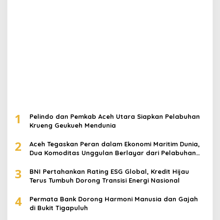
1
Pelindo dan Pemkab Aceh Utara Siapkan Pelabuhan
Krueng Geukueh Mendunia
2
Aceh Tegaskan Peran dalam Ekonomi Maritim Dunia,
Dua Komoditas Unggulan Berlayar dari Pelabuhan
Krueng Geukueh
3
BNI Pertahankan Rating ESG Global, Kredit Hijau
Terus Tumbuh Dorong Transisi Energi Nasional
4
Permata Bank Dorong Harmoni Manusia dan Gajah
di Bukit Tigapuluh