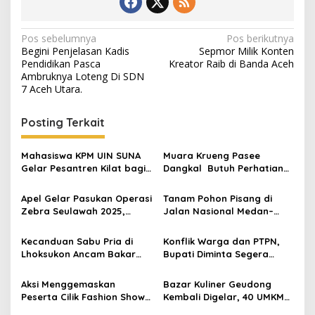
N
Pos sebelumnya
Pos berikutnya
Begini Penjelasan Kadis
Sepmor Milik Konten
a
Pendidikan Pasca
Kreator Raib di Banda Aceh
v
Ambruknya Loteng Di SDN
7 Aceh Utara.
i
g
Posting Terkait
a
s
Mahasiswa KPM UIN SUNA
Muara Krueng Pasee
Gelar Pesantren Kilat bagi
Dangkal Butuh Perhatian
i
Anak Anak DiDesa Kuala
Gubernur Aceh
p
Kereutou
Apel Gelar Pasukan Operasi
Tanam Pohon Pisang di
Zebra Seulawah 2025,
Jalan Nasional Medan–
o
Berikut Sasarannya
Banda Aceh, Protes Jalan
s
Berlubang Picu Kecelakaan
Kecanduan Sabu Pria di
Konflik Warga dan PTPN,
Lhoksukon Ancam Bakar
Bupati Diminta Segera
Rumah dan Pukul Ibunya
Bertindak
Aksi Menggemaskan
Bazar Kuliner Geudong
Peserta Cilik Fashion Show
Kembali Digelar, 40 UMKM
Semarak Kemerdekaan
Lokal Siap Sajikan Cita