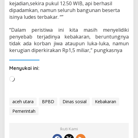
kejadian,sekira pukul 12.50 WIB, api berhasil
dipadamkan, namun seluruh bangunan beserta
isinya ludes terbakar. “”
“Dalam peristiwa ini kita masih menyelidiki
penyebab terjadinya kebakaran, beruntungnya
tidak ada korban jiwa ataupun luka-luka, namun
kerugian diperkirakan Rp1,5 miliar,” pungkasnya
Menyukai ini:
M
e
m
u
aceh utara
BPBD
Dinas sosial
Kebakaran
a
Pemerintah
t
.
.
Ikuti Kami
.