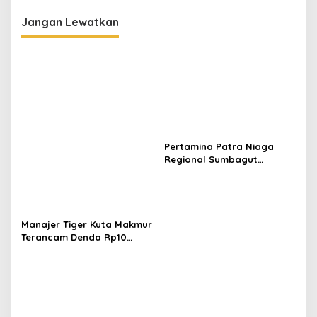
Rasa Tradisional dan
Kekinian
Jangan Lewatkan
Pertamina Patra Niaga
Regional Sumbagut
Perkuat Sinergi Lintas
Instansi Dukung Penyaluran
BBM di Aceh
Manajer Tiger Kuta Makmur
Terancam Denda Rp10
Juta, Panitia Turnamen
Piala Ketua KONI Aceh Akan
Surati KONI