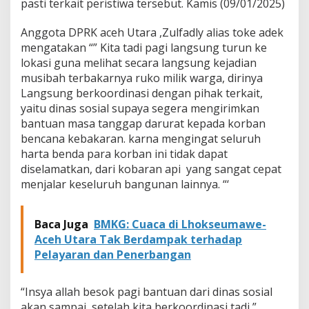
pasti terkait peristiwa tersebut. Kamis (09/01/2025)
r
k
Anggota DPRK aceh Utara ,Zulfadly alias toke adek
a
n
mengatakan “” Kita tadi pagi langsung turun ke
B
lokasi guna melihat secara langsung kejadian
a
musibah terbakarnya ruko milik warga, dirinya
n
Langsung berkoordinasi dengan pihak terkait,
t
yaitu dinas sosial supaya segera mengirimkan
u
a
bantuan masa tanggap darurat kepada korban
n
bencana kebakaran. karna mengingat seluruh
K
harta benda para korban ini tidak dapat
o
diselamatkan, dari kobaran api yang sangat cepat
r
b
menjalar keseluruh bangunan lainnya. “‘
a
n
K
Baca Juga
BMKG: Cuaca di Lhokseumawe-
e
Aceh Utara Tak Berdampak terhadap
b
Pelayaran dan Penerbangan
a
k
a
“Insya allah besok pagi bantuan dari dinas sosial
r
akan sampai, setelah kita berkoordinasi tadi ”
a