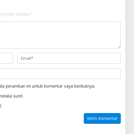
ng wajib ditandai
*
da peramban ini untuk komentar saya berikutnya.
elalui surel.
l.