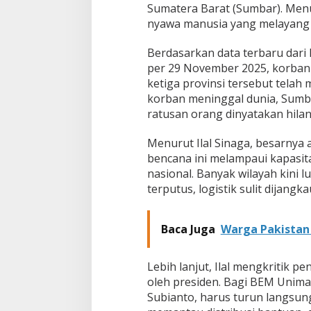
Sumatera Barat (Sumbar). Menuru
l
nyawa manusia yang melayang 
S
u
d
Berdasarkan data terbaru dar
a
per 29 November 2025, korban 
h
ketiga provinsi tersebut telah 
W
korban meninggal dunia, Sumbar
a
j
ratusan orang dinyatakan hilan
i
b
Menurut Ilal Sinaga, besarnya
D
bencana ini melampaui kapasi
i
nasional. Banyak wilayah kini 
t
e
terputus, logistik sulit dijang
t
a
p
Baca Juga
Warga Pakistan 
k
a
n
Lebih lanjut, Ilal mengkritik p
!
oleh presiden. Bagi BEM Unimal
Subianto, harus turun langsun