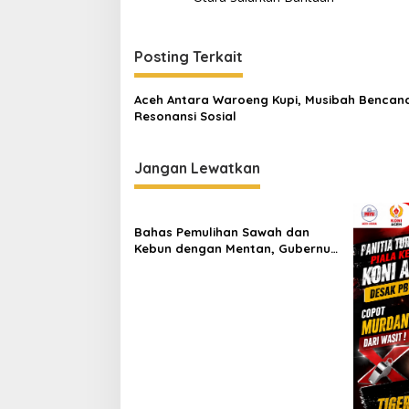
v
i
Posting Terkait
g
a
Aceh Antara Waroeng Kupi, Musibah Bencan
s
Resonansi Sosial
i
p
Jangan Lewatkan
o
s
Bahas Pemulihan Sawah dan
Kebun dengan Mentan, Gubernur
Mualem: Kami Butuh Dukungan
Pak Menteri