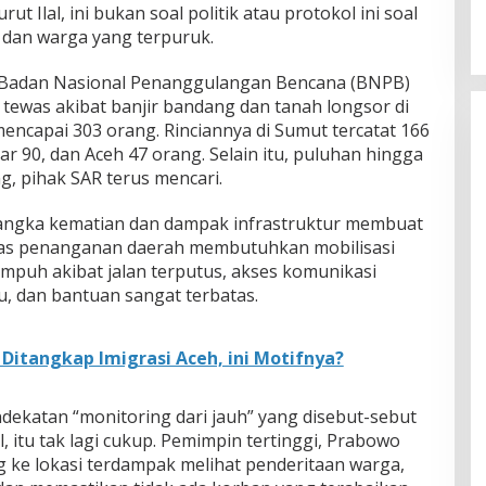
t Ilal, ini bukan soal politik atau protokol ini soal
dan warga yang terpuruk.
i Badan Nasional Penanggulangan Bencana (BNPB)
tewas akibat banjir bandang dan tanah longsor di
mencapai 303 orang. Rinciannya di Sumut tercatat 166
 90, dan Aceh 47 orang. Selain itu, puluhan hingga
g, pihak SAR terus mencari.
 angka kematian dan dampak infrastruktur membuat
tas penanganan daerah membutuhkan mobilisasi
lumpuh akibat jalan terputus, akses komunikasi
kau, dan bantuan sangat terbatas.
Ditangkap Imigrasi Aceh, ini Motifnya?
endekatan “monitoring dari jauh” yang disebut-sebut
, itu tak lagi cukup. Pemimpin tertinggi, Prabowo
g ke lokasi terdampak melihat penderitaan warga,