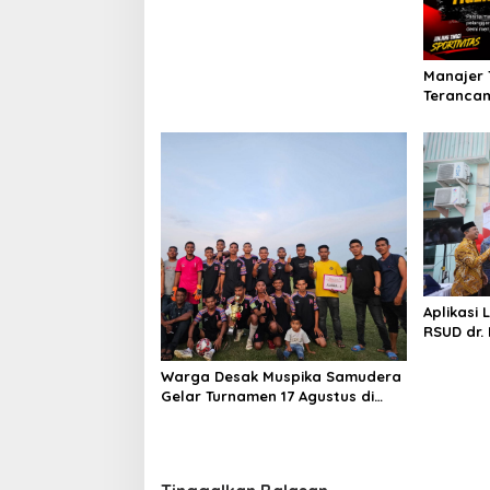
Manajer 
Terancam
Panitia 
KONI Ace
Aplikasi 
RSUD dr.
Warga Desak Muspika Samudera
Gelar Turnamen 17 Agustus di
Lapangan Blang Kabu