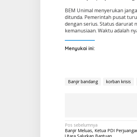
BEM Unimal menyerukan jangan
ditunda. Pemerintah pusat turu
dengan serius. Status darurat 
kemanusiaan. Waktu adalah ny
Menyukai ini:
Banjir bandang
korban krisis
N
Pos sebelumnya
Banjir Meluas, Ketua PDI Perjuanga
a
Utara Salurkan Bantuan