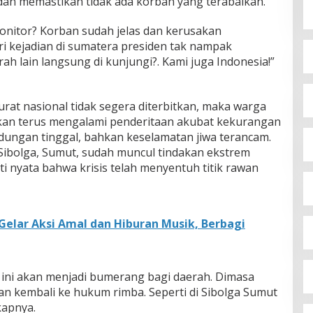
dan memastikan tidak ada korban yang terabaikan.
monitor? Korban sudah jelas dan kerusakan
ari kejadian di sumatera presiden tak nampak
ah lain langsung di kunjungi?. Kami juga Indonesia!”
urat nasional tidak segera diterbitkan, maka warga
 akan terus mengalami penderitaan akubat kekurangan
indungan tinggal, bahkan keselamatan jiwa terancam.
 Sibolga, Sumut, sudah muncul tindakan ekstrem
ti nyata bahwa krisis telah menyentuh titik rawan
h Gelar Aksi Amal dan Hiburan Musik, Berbagi
i ini akan menjadi bumerang bagi daerah. Dimasa
an kembali ke hukum rimba. Seperti di Sibolga Sumut
kapnya.