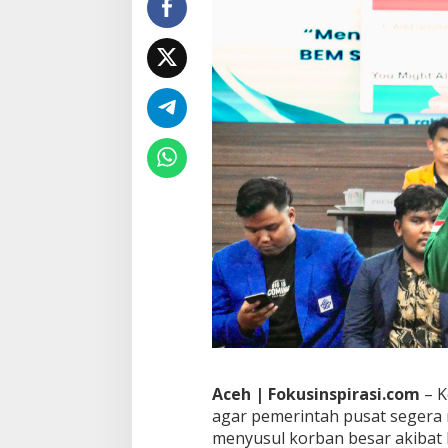
i
s
o
a
l
N
y
a
w
a
,
D
a
r
u
r
a
t
N
a
s
i
Aceh | Fokusinspirasi.com
– K
o
agar pemerintah pusat segera
n
menyusul korban besar akibat 
a