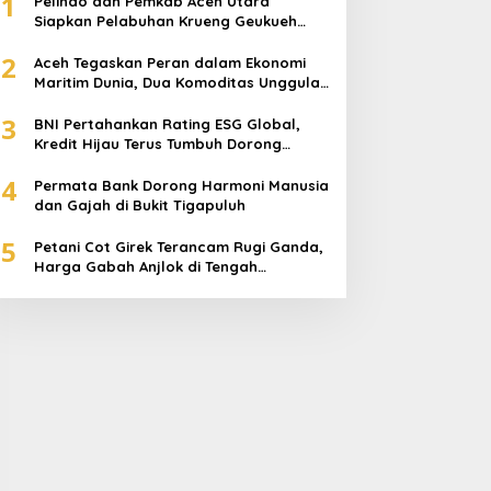
1
Pelindo dan Pemkab Aceh Utara
Siapkan Pelabuhan Krueng Geukueh
Mendunia
2
Aceh Tegaskan Peran dalam Ekonomi
Maritim Dunia, Dua Komoditas Unggulan
Berlayar dari Pelabuhan Krueng
3
Geukueh
BNI Pertahankan Rating ESG Global,
Kredit Hijau Terus Tumbuh Dorong
Transisi Energi Nasional
4
Permata Bank Dorong Harmoni Manusia
dan Gajah di Bukit Tigapuluh
5
Petani Cot Girek Terancam Rugi Ganda,
Harga Gabah Anjlok di Tengah
Serangan Wereng