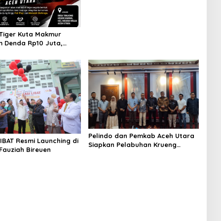
Tiger Kuta Makmur
 Denda Rp10 Juta,
Turnamen Piala Ketua
h Akan Surati KONI
Pelindo dan Pemkab Aceh Utara
LIBAT Resmi Launching di
Siapkan Pelabuhan Krueng
 Fauziah Bireuen
Geukueh Mendunia