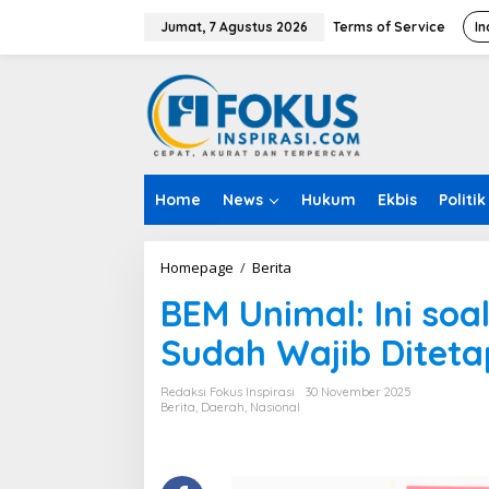
L
e
Jumat, 7 Agustus 2026
Terms of Service
In
w
a
t
i
k
e
k
o
Home
News
Hukum
Ekbis
Politik
n
t
e
n
Homepage
/
Berita
B
E
BEM Unimal: Ini so
M
U
Sudah Wajib Diteta
n
i
m
Redaksi Fokus Inspirasi
30 November 2025
a
Berita
,
Daerah
,
Nasional
l
:
I
n