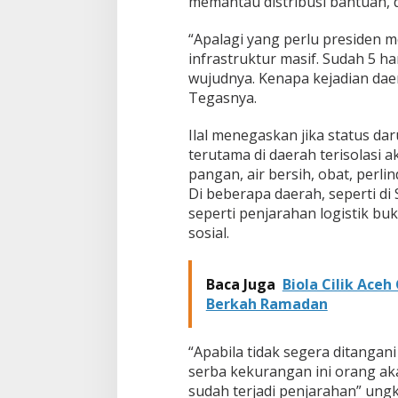
memantau distribusi bantuan, 
“Apalagi yang perlu presiden 
infrastruktur masif. Sudah 5 h
wujudnya. Kenapa kejadian daer
Tegasnya.
Ilal menegaskan jika status dar
terutama di daerah terisolasi
pangan, air bersih, obat, perl
Di beberapa daerah, seperti di
seperti penjarahan logistik buk
sosial.
Baca Juga
Biola Cilik Ace
Berkah Ramadan
“Apabila tidak segera ditangan
serba kekurangan ini orang ak
sudah terjadi penjarahan” ung