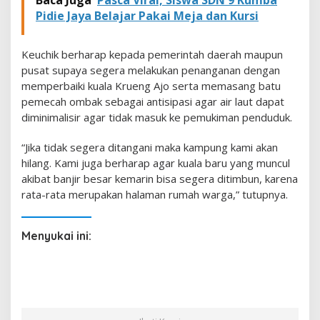
a
Pidie Jaya Belajar Pakai Meja dan Kursi
n
c
a
Keuchik berharap kepada pemerintah daerah maupun
m
pusat supaya segera melakukan penanganan dengan
H
memperbaiki kuala Krueng Ajo serta memasang batu
i
pemecah ombak sebagai antisipasi agar air laut dapat
l
a
diminimalisir agar tidak masuk ke pemukiman penduduk.
n
g
“Jika tidak segera ditangani maka kampung kami akan
hilang. Kami juga berharap agar kuala baru yang muncul
akibat banjir besar kemarin bisa segera ditimbun, karena
rata-rata merupakan halaman rumah warga,” tutupnya.
Menyukai ini: