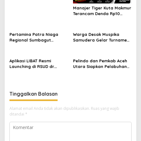
Manajer Tiger Kuta Makmur
Terancam Denda Rp10
Juta, Panitia Turnamen
Piala Ketua KONI Aceh Akan
Surati KONI
Pertamina Patra Niaga
Warga Desak Muspika
Regional Sumbagut
Samudera Gelar Turnamen
Perkuat Sinergi Lintas
17 Agustus di Lapangan
Instansi Dukung Penyaluran
Blang Kabu
BBM di Aceh
Aplikasi LIBAT Resmi
Pelindo dan Pemkab Aceh
Launching di RSUD dr.
Utara Siapkan Pelabuhan
Fauziah Bireuen
Krueng Geukueh Mendunia
Tinggalkan Balasan
Alamat email Anda tidak akan dipublikasikan.
Ruas yang wajib
ditandai
*