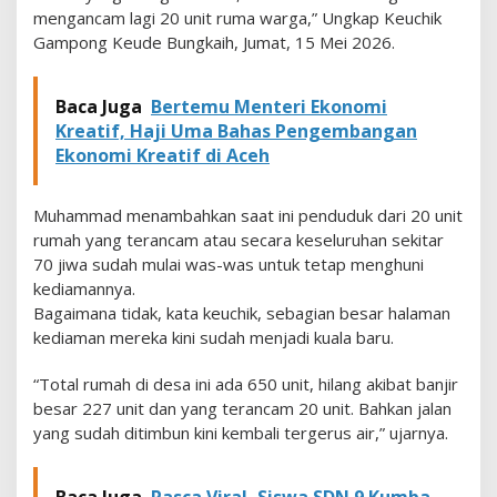
S
mengancam lagi 20 unit ruma warga,” Ungkap Keuchik
e
Gampong Keude Bungkaih, Jumat, 15 Mei 2026.
g
e
r
Baca Juga
Bertemu Menteri Ekonomi
a
Kreatif, Haji Uma Bahas Pengembangan
D
Ekonomi Kreatif di Aceh
i
t
a
Muhammad menambahkan saat ini penduduk dari 20 unit
n
g
rumah yang terancam atau secara keseluruhan sekitar
a
70 jiwa sudah mulai was-was untuk tetap menghuni
n
kediamannya.
i
Bagaimana tidak, kata keuchik, sebagian besar halaman
K
a
kediaman mereka kini sudah menjadi kuala baru.
m
p
“Total rumah di desa ini ada 650 unit, hilang akibat banjir
u
besar 227 unit dan yang terancam 20 unit. Bahkan jalan
n
yang sudah ditimbun kini kembali tergerus air,” ujarnya.
g
T
e
Baca Juga
Pasca Viral, Siswa SDN 9 Kumba
r