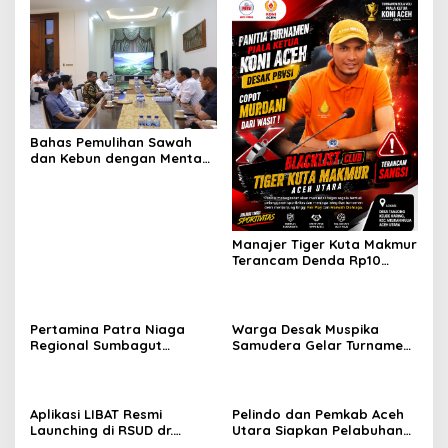
Bahas Pemulihan Sawah
dan Kebun dengan Mentan,
Gubernur Mualem: Kami
Butuh Dukungan Pak
Menteri
Manajer Tiger Kuta Makmur
Terancam Denda Rp10
Juta, Panitia Turnamen
Piala Ketua KONI Aceh Akan
Surati KONI
Pertamina Patra Niaga
Warga Desak Muspika
Regional Sumbagut
Samudera Gelar Turnamen
Perkuat Sinergi Lintas
17 Agustus di Lapangan
Instansi Dukung Penyaluran
Blang Kabu
BBM di Aceh
Aplikasi LIBAT Resmi
Pelindo dan Pemkab Aceh
Launching di RSUD dr.
Utara Siapkan Pelabuhan
Fauziah Bireuen
Krueng Geukueh Mendunia