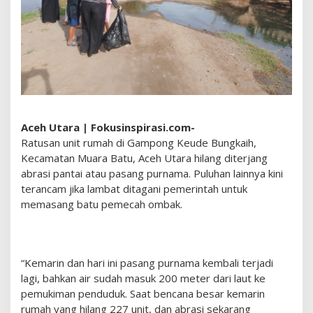
u
h
a
n
R
u
m
a
h
,
Aceh Utara | Fokusinspirasi.com-
K
Ratusan unit rumah di Gampong Keude Bungkaih,
e
Kecamatan Muara Batu, Aceh Utara hilang diterjang
u
c
abrasi pantai atau pasang purnama. Puluhan lainnya kini
h
terancam jika lambat ditagani pemerintah untuk
i
memasang batu pemecah ombak.
k
:
J
i
k
“
Kemarin dan hari ini pasang purnama kembali terjadi
a
lagi, bahkan air sudah masuk 200 meter dari laut ke
T
pemukiman penduduk. Saat bencana besar kemarin
a
rumah yang hilang 227 unit, dan abrasi sekarang
k