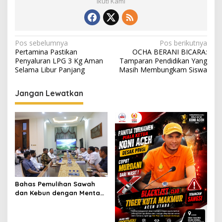
Ikuti Kami
N
Pos sebelumnya
Pos berikutnya
Pertamina Pastikan
OCHA BERANI BICARA:
a
Penyaluran LPG 3 Kg Aman
Tamparan Pendidikan Yang
v
Selama Libur Panjang
Masih Membungkam Siswa
i
Jangan Lewatkan
g
a
s
i
p
o
s
Bahas Pemulihan Sawah
dan Kebun dengan Mentan,
Gubernur Mualem: Kami
Butuh Dukungan Pak
Menteri