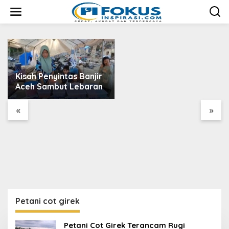
L
e
Keseruan dan
w
Kehangatan Bersama
a
Anak-anak Desa Kuala
t
Kereutou dengan
i
Mahasiswa KPM UIN
k
SUNA
e
Kisah Penyintas Banjir
k
Aceh Sambut Lebaran
o
n
t
«
»
e
n
Petani cot girek
Petani Cot Girek Terancam Rugi